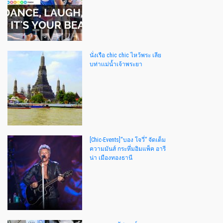
นั่งเรือ chic chic ไหว้พระ เลีย
บท่าเเม่น้ำเจ้าพระยา
[Chic-Events]“บอง โจวี่” จัดเต็ม
ความมันส์ กระหึ่มอิมแพ็ค อารี
น่า เมืองทองธานี