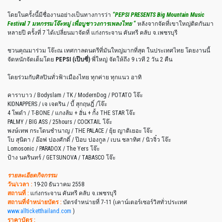
โดยในครั้งนี้มีชื่องานอย่างเป็นทางการว่า
“PEPSI PRESENTS Big Mountain Music
Festival 7 มหกรรมโจ๊ะหมู่ เพื่อบูชาวงการเพลงไทย “
หลังจากจัดที่เขาใหญ่ติดกันมา
หลายปี ครั้งที่ 7 ได้เปลี่ยนมาจัดที่ แก่งกระจาน คันทรี คลับ จ.เพชรบุรี
ชวนคุณมาร่วม โจ๊ะณ เทศกาลดนตรีที่มันใหญ่มากที่สุด ในประเทศไทย โดยงานนี้
จัดหนักจัดเต็มโดย
PEPSI (เป๊บซี่)
พี่ใหญ่ จัดให้ถึง 9 เวที 2 วัน 2 คืน
โดยร่วมกับศิลปินทั่วฟ้าเมืองไทย ทุกค่าย ทุกแนว อาทิ
คาราบาว / Bodyslam / TK / ModernDog / POTATO โจ๊ะ
KIDNAPPERS / เจ เจตริน / บี้ สุกฤษฎิ์ /โจ๊ะ
4 โพดำ / T-BONE / แกงส้ม + ฮั่น + กั้ง THE STAR โจ๊ะ
PALMY / BIG ASS / 25hours / COCKTAIL โจ๊ะ
พงษ์เทพ กระโดนชำนาญ / THE PALACE / ยุ้ย ญาติเยอะ โจ๊ะ
โบ สุนิตา / อ๊อฟ ปองศักดิ์ / ป๊อบ ปองกูล / เบน ชลาทิศ / นิวจิ๋ว โจ๊ะ
Lomosonic / PARADOX / The Yers โจ๊ะ
ป้าง นครินทร์ / GETSUNOVA / TABASCO โจ๊ะ
รายละเอียดกิจกรรม
วัน/เวลา :
19-20 ธันวาคม 2558
สถานที่ :
แก่งกระจาน คันทรี คลับ จ.เพชรบุรี
สถานที่จำหน่ายบัตร :
บัตรจำหน่ายที่ 7-11 (เคาน์เตอร์เซอร์วิสทั่วประเทศ
www.allticketthailand.com
)
ราคาบัตร :