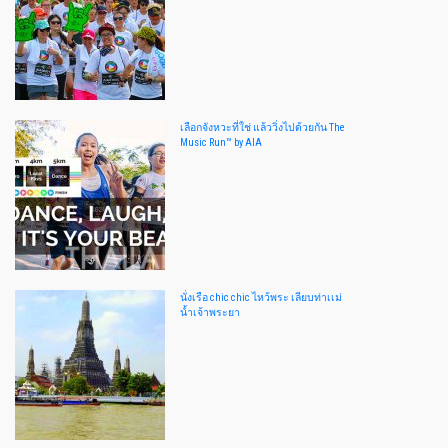
เลือกจังหวะที่ใช่ แล้ววิ่งไปด้วยกัน The
Music Run™ by AIA
นั่งเรือ chic chic ไหว้พระ เลียบท่าเเม่
น้ำเจ้าพระยา