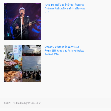
[Chic-Events]“บอง โจวี่” จัดเต็มความ
มันส์ กระหึ่มอิมแพ็ค อารีน่า เมืองทอง
ธานี
มหกรรม มหัศจรรย์อาหารทะเล
พัทยา 2559 Amazing Pattaya Seafood
Festival 2016
© 2026
Thailand Indy
|
รีวิว กิน เที่ยว