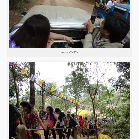
รถกระบะโฟว์วีล