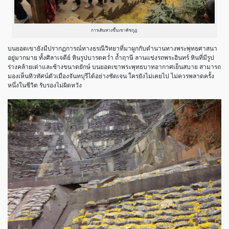
การเดินทางขึ้นเขาคิชกูฎ
บนยอดเขายังมีปรากฏการณ์ทางธรณีวิทยาที่มาผูกกับตำนานทางพระพุทธศาสนา
อยู่มากมาย ทั้งศิลาเจดีย์ หินรูปบารตคว่ำ ถ้ำฤาษี ลานแข่งรถพระอินทร์ หินที่มีรูป
ร่างคล้ายเต่าและช้างขนาดยักษ์ บนยอดเขาพระพุทธบาทอากาศเย็นสบาย สามารถ
มองเห็นทิวทัศน์ตัวเมืองจันทบุรีได้อย่างชัดเจน ใครยังไม่เคยไป ไม่ควรพลาดครั้ง
หนึ่งในชีวิต รับรองไม่ผิดหวัง