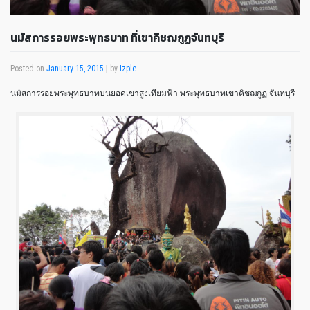
นมัสการรอยพระพุทธบาท ที่เขาคิชฌกูฏจันทบุรี
Posted on
January 15, 2015
|
by
Izple
นมัสการรอยพระพุทธบาทบนยอดเขาสูงเทียมฟ้า พระพุทธบาทเขาคิชฌกูฏ จันทบุรี