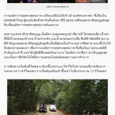
นมัสการรอยพระพุทธบาท
การนมัสการรอยพระพุทธบาท เปรียบเหมือนได้เข้าเฝ้าองค์พระศาสดา ซึ่งถือเป็น
กุศลอันยิ่งใหญ่ ผู้คนนับพันจึงพากันดั้นด้นมาที่นี่ จุดหมายคือยอดเขาคิชฌกูฏอันสูง
ลิบเพื่อนมัสการรอยพระพุทธบาทอันงดงาม
อุทยานแห่งชาติเขาคิชณกูฏ นั้นมีความอุดมสมบูรณ์ เขียวขจี ใครชอบเที่ยวน้ำตก
ที่นี่มีน้ำตกคลองช้างเซ น้ำตกกระทิง และน้ำตกคลองกระสือ ซึ่งมีทิวทัศน์ที่สวยงาม
ที่สำคัญบนยอดเขาคิชฌกูฏอันสูงลิบนั้นมีผู้คนเป็นจำนวนมากที่พยายามจะขึ้นไปให้
ถึงสุดปลายยอดเขา เพื่อกราบนมัสการรอยพระพุทธบาท ซึ่งถือเป็นงานประเพณีที่
สำคัญประจำปี และได้ปฏิบัติสืบทอดกันมานาน โดยมีความเชื่อว่าจะได้บุญสูงสุด
และเป็นการฝึกจิตใจให้มีความอดทนไม่ย่อท้อต่อความยากลำบาก
การเดินทางเริ่มต้นที่วัดพลวง ต้องขึ้นรถกระบะโฟว์วีลไปตามถนนที่ลาดชันมาก
ระยะทางราว 8 กิโลเมตร จากนั้นต้องเดินเท้าขึ้นเขาไปอีกประมาณ 1.2 กิโลเมตร