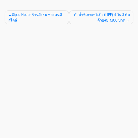
Sippa House ร้านฝั่งธน ของคนมี
ดำน้ำที่เกาะหลีเป๊ะ (LIPE) 4 วัน 3 คืน
สไตล์
ด้วยงบ 4,800 บาท