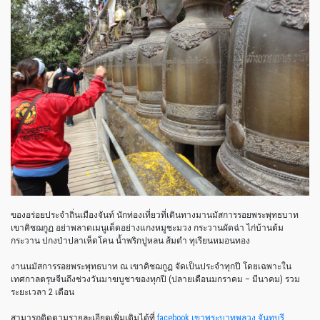
ของอร่อยประจำถิ่นเมืองจันท์ นักท่องเที่ยวที่เดินทางมานมัสการรอยพระพุทธบาท
เขาคิชฌกูฏ อย่าพลาดเมนูเด็ดอย่างแกงหมูชะมวง กระวานผัดฉ่า ไก่บ้านต้ม
กระวาน ปกงป่าปลาเห็ดโคน น้ำพริกปูหลน ส้มตำ ทุเรียนหมอนทอง
งานนมัสการรอยพระพุทธบาท ณ เขาคิชฌกูฏ จัดเป็นประจำทุกปี โดยเฉพาะใน
เทศกาลตรุษจีนถึงช่วงวันมาฆบูชาของทุกปี (ปลายเดือนมกราคม – มีนาคม) รวม
ระยะเวลา 2 เดือน
สามารถติดตามรายละเอียดเพิ่มเติมได้ที่
facebook เขาพระบาทพลวง จันทบุรี