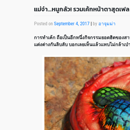
แม่จ๋า…หนูกลัว! รวมเค้กหน้าตาสุดเฟล 
Posted on
September 4, 2017
|
by
อาจุมม่า
การทำเค้ก ถือเป็นอีกหนึ่งกิจกรรมยอดฮิตของสาวๆ
แต่งต่างกันลิบลับ บอกเลยเห็นแล้วแทบไม่กล้าเป่า