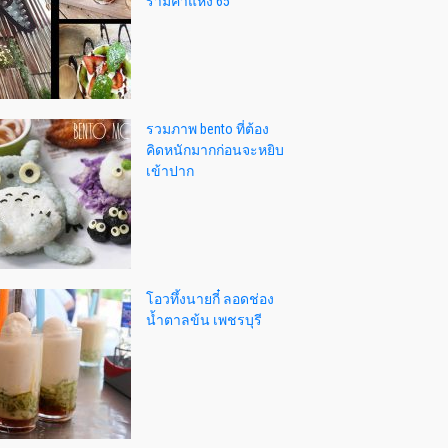
รามคำแหง 65
รวมภาพ bento ที่ต้อง
คิดหนักมากก่อนจะหยิบ
เข้าปาก
โอวทึ้งนายกี๋ ลอดช่อง
น้ำตาลข้น เพชรบุรี