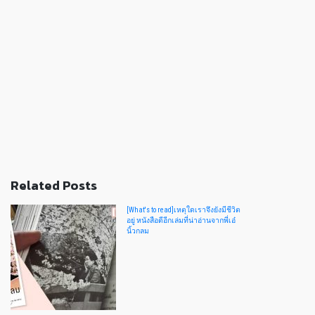
Related Posts
[What's to read]เหตุใดเราจึงยังมีชีวิต
อยู่ หนังสือดีอีกเล่มที่น่าอ่านจากพี่เอ๋
นิ้วกลม