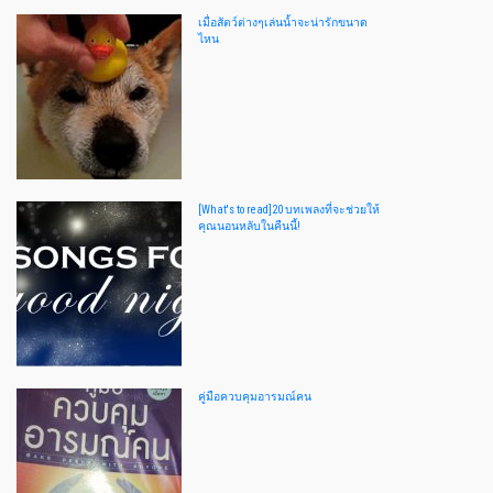
เมื่อสัตว์ต่างๆเล่นน้ำจะน่ารักขนาด
ไหน
[What's to read]20 บทเพลงที่จะช่วยให้
คุณนอนหลับในคืนนี้!
คู่มือควบคุมอารมณ์คน