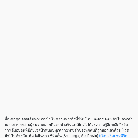
ที่จะพาคุณออกเดินทางท่องไปในความทรงจำที่มีทั้งใหม่และเก่าปะปนกันไปจากคำ
บอกเล่าของผ่านผู้คนมากมายที่แตกต่างกันแต่เปี่ยมไปด้วยความรู้สึกระลึกถึงวัน
วานอันอบอุ่นที่มีกับเวสป้าพบกับทุกความทรงจำของทุกคนที่ถูกบอกเล่าด้วย “เวส
ป้า” ไปด้วยกัน- ศิลปะยืนยาว ชีวิตสั้น (Ars Longa, Vita Brevis)
#ศิลปะยืนยาวชีวิต