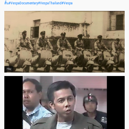
สั้น
#VespaDocumentary
#VespaThailand
#Vespa