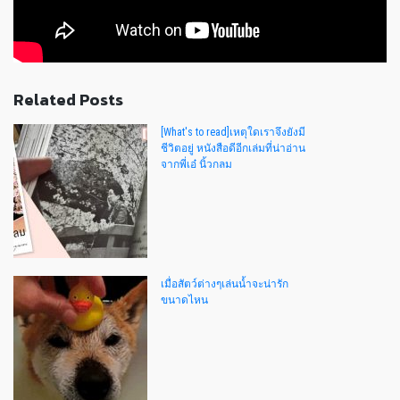
Related Posts
[What's to read]เหตุใดเราจึงยังมี
ชีวิตอยู่ หนังสือดีอีกเล่มที่น่าอ่าน
จากพี่เอ๋ นิ้วกลม
เมื่อสัตว์ต่างๆเล่นน้ำจะน่ารัก
ขนาดไหน