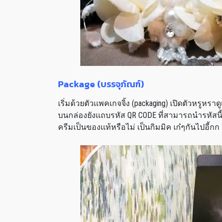
Package (บรรจุภัณฑ์)
เริ่มด้วยตัวเเพคเกจจิ้ง (packaging) เปิดตัวหรูหราด
บนกล่องยังเเถบรหัส QR CODE ที่สามารถนำรหัสนี้
ครีมเป็นของเเท้หรือไม่ เป็นกิมมิค เก๋ๆกันไปอี้กก