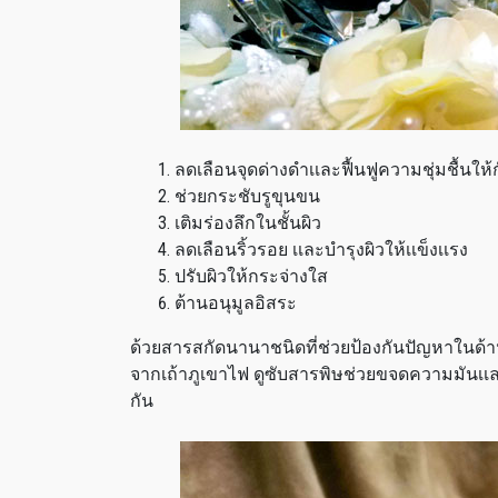
ลดเลือนจุดด่างดำเเละฟื้นฟูความชุ่มชื้นให้ก
ช่วยกระชับรูขุนขน
เติมร่องลึกในชั้นผิว
ลดเลือนริ้วรอย เเละบำรุงผิวให้เเข็งเเรง
ปรับผิวให้กระจ่างใส
ต้านอนุมูลอิสระ
ด้วยสารสกัดนานาชนิดที่ช่วยป้องกันปัญหาในด้า
จากเถ้าภูเขาไฟ ดูซับสารพิษช่วยขจดความมันเเ
กัน