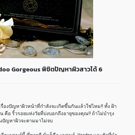
odoo Gorgeous พิชิตปัญหาผิวสาวได้ 6
รื่องปัญหาผิวหน้าที่กำลังจะเกิดขึ้นกันเเล้วใช่ไหม!! ทั้ง ฝ้า
น คือ ริ้วรอยเเห่งวัยที่บ่งบอกถึงอายุของคุณ!! ถ้าไม่บำรุง
านวันปัญหาผิวจะตามมาไม่จบ