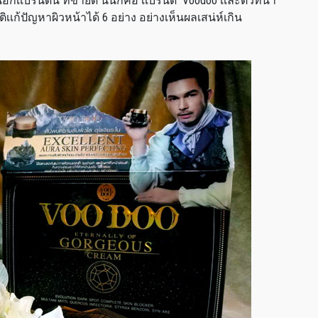
ีกเเบรนด์นี้ ที่ขายดี นั่นก็คือ เเบรนด์ Voodoo เเละตัวที่นำ
ติเเก้ปัญหาผิวหน้าได้ 6 อย่าง อย่างเห็นผลเสน่ห์เกิน