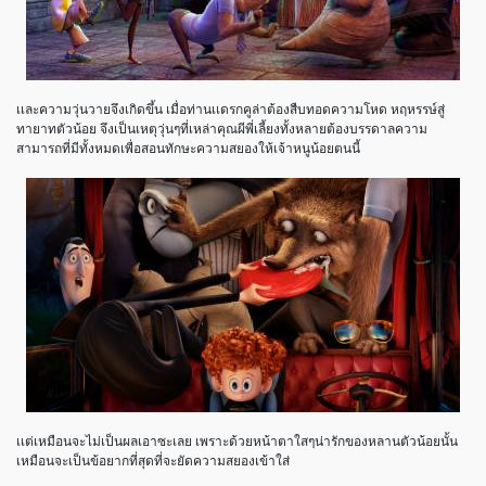
เเละความวุ่นวายจึงเกิดขึ้น เมื่อท่านเเดรกคูล่าต้องสืบทอดความโหด หฤหรรษ์สู่
ทายาทตัวน้อย จึงเป็นเหตุวุ่นๆที่เหล่าคุณผีพี่เลี้ยงทั้งหลายต้องบรรดาลความ
สามารถที่มีทั้งหมดเพื่อสอนทักษะความสยองให้เจ้าหนูน้อยตนนี้
เเต่เหมือนจะไม่เป็นผลเอาซะเลย เพราะด้วยหน้าตาใสๆน่ารักของหลานตัวน้อยนั้น
เหมือนจะเป็นข้อยากที่สุดที่จะยัดความสยองเข้าใส่