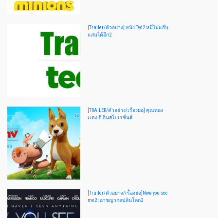
[Trailer/ตัวอย่าง] หนัง Ted2 หมีไม่แอ๊บ
แสบได้อีก2
[TRAILER/ตัวอย่าง/เรื่องย่อ] คุณทอง
เเดง ดิ อินสไปเรชั่นส์
[Trailer/ตัวอย่าง/เรื่องย่อ]Now you see
me2 : อาชญากลปล้นโลก2