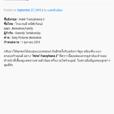
Posted on
September 27, 2015
|
by
แอดมินน้อง
ชื่ออังกฤษ :
Hotel Transylvania 2
ชื่อไทย :
โรงเเรมผี หนีพักร้อน2
แนว :
Animation,Family
ผู้กำกับ :
Genndy Tartakovsky
ค่าย :
Sony Pictures Animation
กำหนดฉาย :
1 ตุลาคม 2015
กลับมาให้ทุกคนได้อบอุ่นเเบบหลอนๆ กันอีกครั้งกับหนังการ์ตูน อนิเมชั่น เเนว
ครอบครัวคุณผี อย่าง
“Hotel Transylvania 2”
ที่คราวนี้คุณพ่อเเดรกคูล่าต้องจำยอม
ทำหน้าที่เลี้ยงดูเเลหลานชายตัวน้อย ครึ่งเเวมไพร์-มนุษย์ ในช่วงฮันนีมูนของลูกสาว
สุดที่รัก