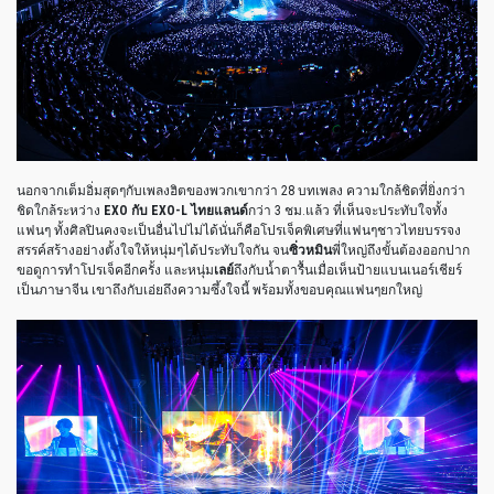
นอกจากเต็มอิ่มสุดๆกับเพลงฮิตของพวกเขากว่า 28 บทเพลง ความใกล้ชิดที่ยิ่งกว่า
ชิดใกล้ระหว่าง
EXO กับ EXO-L
ไทยแลนด์
กว่า 3 ชม.แล้ว ที่เห็นจะประทับใจทั้ง
แฟนๆ ทั้งศิลปินคงจะเป็นอื่นไปไม่ได้นั่นก็คือโปรเจ็คพิเศษที่แฟนๆชาวไทยบรรจง
สรรค์สร้างอย่างตั้งใจให้หนุ่มๆได้ประทับใจกัน จน
ซิ่วหมิน
พี่ใหญ่ถึงขั้นต้องออกปาก
ขอดูการทำโปรเจ็คอีกครั้ง และหนุ่ม
เลย์
ถึงกับน้ำตารื้นเมื่อเห็นป้ายแบนเนอร์เชียร์
เป็นภาษาจีน เขาถึงกับเอ่ยถึงความซึ้งใจนี้ พร้อมทั้งขอบคุณแฟนๆยกใหญ่