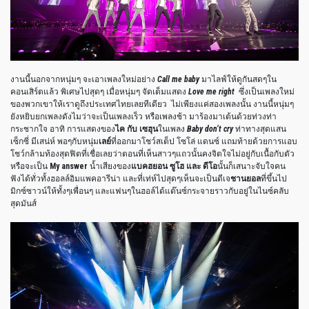
งานนี้นอกจากหนุ่มๆ จะเอาเพลงใหม่อย่าง
Call me baby
มาไลฟ์ให้ดูกันสดๆใน
คอนเสิร์ตแล้ว พิเศษไปสุดๆ เมื่อหนุ่มๆ จัดเต็มแสดง
Love me right
ซึ่งเป็นเพลงใหม่
ของพวกเขาให้เราดูถึงประเทศไทยเลยทีเดียว
ไม่เพียงแค่สองเพลงนั้น งานนี้หนุ่มๆ
ยังหยิบยกเพลงดังไมว่าจะเป็นเพลงเร็ว หรือเพลงช้า มาร้องมาเต้นด้วยท่วงท่า
กระชากใจ อาทิ การแสดงของ
ไค กับ เซฮุน
ในเพลง
Baby don’t cry
ท่าทางสุดแสน
เซ็กซี่ มีเสน่ห์ พอๆกับหนุ่ม
เลย์
ที่ออกมาโชว์สเต็ป โซโล่ แดนซ์ แถมท้ายด้วยการแอบ
โชว์กล้ามท้องสุดฟิตที่เชื่อเลยว่าตอนที่เห็นสาวๆแถวนั้นคงจิตใจไม่อยู่กับเนื้อกับตัว
หรือจะเป็น
My answer
น้ำเสียงของ
แบคฮยอน ซูโฮ และ ดีโอ
นั้นก็เสนาะจับใจคน
ฟังได้ทั่วทั้งฮอลล์อิมแพคอารีน่า และที่เท่ห์ไปสุดๆเห็นจะเป็นดีเจ
ชานยอล
ที่ขึ้นไป
มิกซ์ซาวน์ให้ทั้งๆเพื่อนๆ และแฟนๆในฮอล์ได้แด๊นซ์กระจายราวกับอยู่ในไนซ์คลับ
สุดมันส์