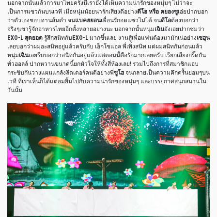
นอกจากนั้นแล้วการมาไทยครั้งนี้เรายังได้เห็นความน่ารักของหนุ่มๆ ไม่ว่าจะ
เป็นการแซวกันบนเวที เมื่อหนุ่มน้อยน่ารักเสียงดีอย่าง
ดีโอ หรือ คยองซู
เอ่ยปากบอก
ว่าตัวเองชอบทานส้มตำ จน
แบคฮยอน
เพื่อนรักอดแซวไม่ได้ จน
ดีโอ
ต้องบอกว่า
จริงๆเขารู้จักอาหารไทยอีกตั้งหลายอย่างนะ นอกจากนั้นหนุ่ม
เฉิน
ยังเอ่ยปากชมว่า
EXO-L สุดยอด
รู้สึกสนิทกับ
EXO-L
มากขึ้นเลย งานสู้เพื่อแฟนต้องมามักเน่อย่าง
เซฮุน
เลยบอกว่าผมอะสนิทอยู่แล้วครับกับ เอ็กโซแอล พี่เพิ่งสนิท แต่ผมสนิทกันก่อนแล้ว
หนุ่ม
เฉิน
เลยรีบบอกว่าสนิทกันอยู่แล้วแต่ตอนนี้คือรักมากเลยครับ เรียกเสียงกรี๊ดกัน
ทั่วฮอลล์ ปากหวานขนาดนี้ยกหัวใจให้ทั้งสี่ห้องเลย! รวมไปถึงการที่สมาชิกแอบ
กระซิบกันวางแผนแกล้งลีดเดอร์คนดีอย่างพี่
ซูโฮ
จนกลายเป็นความคึกครื้นย่อมๆบน
เวที ที่เราเห็นก็ได้แต่อมยิ้มไปกับความน่ารักของหนุ่มๆ และบรรยกาศสนุกสนานใน
วันนั้น