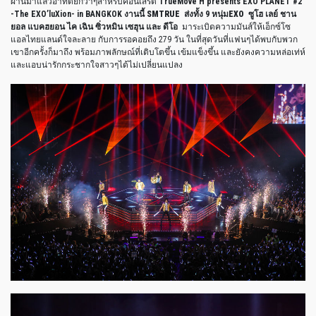
ผ่านมาแล้วอาทิตย์กว่าๆสำหรับคอนเสิร์ต
TrueMove H presents EXO PLANET #2
-The EXO’luXion- in BANGKOK งานนี้
SMTRUE
ส่งทั้ง 9 หนุ่ม
EXO ซูโฮ เลย์ ชาน
ยอล แบคฮยอน ไค เฉิน ซิ่วหมิน เซฮุน และ ดีโอ
มาระเบิดความมันส์ให้เอ็กซ์โซ
แอลไทยแลนด์ใจละลาย กับการรอคอยถึง 279 วัน ในที่สุดวันที่แฟนๆได้พบกับพวก
เขาอีกครั้งก็มาถึง พร้อมภาพลักษณ์ที่เติบโตขึ้น เข้มแข็งขึ้น และยังคงความหล่อเท่ห์
และแอบน่ารักกระชากใจสาวๆได้ไม่เปลี่ยนแปลง