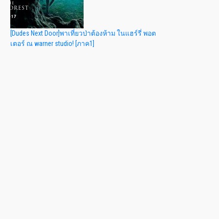
[Dudes Next Door]พาเที่ยวป่าต้องห้าม ในแฮร์รี่ พอต
เตอร์ ณ warner studio! [ภาค1]