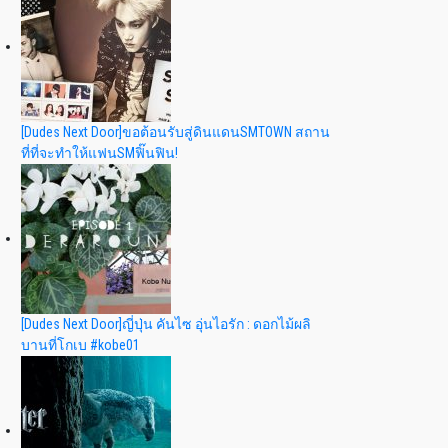
[Dudes Next Door]ขอต้อนรับสู่ดินแดนSMTOWN สถาน
ที่ที่จะทำให้แฟนSMฟิ๊นฟิน!
[Dudes Next Door]ญี่ปุ่น คันไซ อุ่นไอรัก : ดอกไม้ผลิ
บานที่โกเบ #kobe01