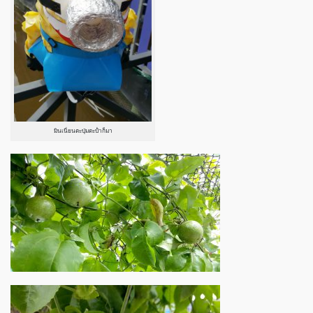
มินเนี่ยนตะปุ่มตะป่ำก็มา