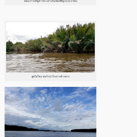
ตอนเราไปก็ผู้สาวขาเลาะกับเพลงที่มีงูวนไป 3 รอบ
สูดโอโซน ชมวิวป่าโกงกางข้างทาง