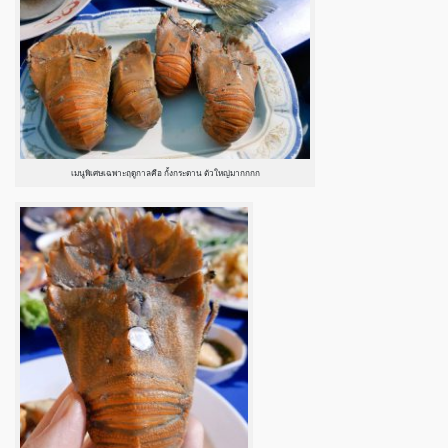
เมนูพิเศษเฉพาะฤดูกาลคือ กั้งกระดาน ตัวใหญ่มากกกก