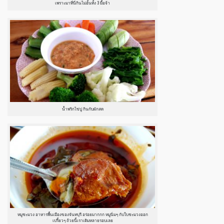
เพราะมาที่นี่กินไม่อั้นทั้ง 3 มื้อจ้า
น้ำพริกไข่ปู กินกับผักสด
หมูชะมวง อาหารพื้นเมืองของจันทบุรี อร่อยมากกก หมูนิ่มๆ กับใบชะมวงออก
เปรี้ยวๆ ถ้วยนี้เราเติมหลายรอบเลย