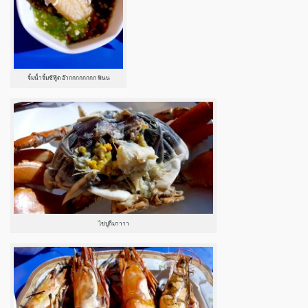
จิ้มน้ำจิ้มซีฟู๊ด อ๊ากกกกกกกก ฟินน
ไข่ปูก็มาาาา