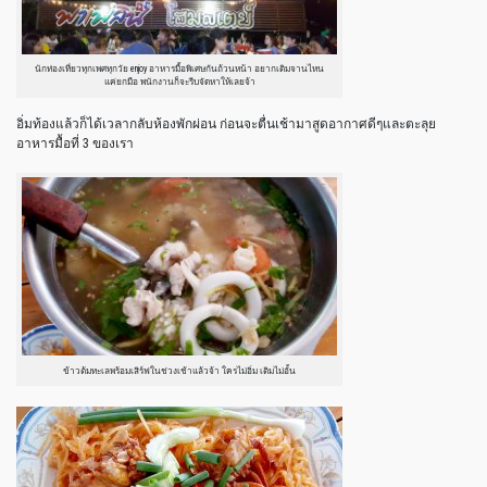
นักท่องเที่ยวทุกเพศทุกวัย enjoy อาหารมื้อพิเศษกันถ้วนหน้า อยากเติมจานไหน
แค่ยกมือ พนักงานก็จะรีบจัดหาให้เลยจ้า
อิ่มท้องแล้วก็ได้เวลากลับห้องพักผ่อน ก่อนจะตื่นเช้ามาสูดอากาศดีๆและตะลุย
อาหารมื้อที่ 3 ของเรา
ข้าวต้มทะเลพร้อมเสิร์ฟในช่วงเช้าแล้วจ้า ใครไม่อิ่ม เติมไม่อั้น