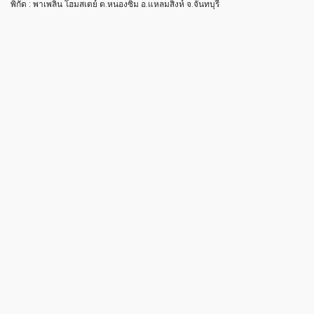
พิกัด : พาเพลิน โฮมสเตย์ ต.หนองซิ่ม อ.แหลมสิงห์ จ.จันทบุรี