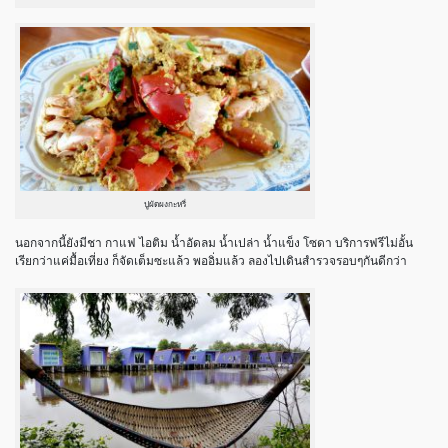
ปูผัดผงกะหรี่
นอกจากนี้ยังมีชา กาแฟ ไอติม น้ำอัดลม น้ำเปล่า น้ำแข็ง โซดา บริการฟรีไม่อั้น
เรียกว่าแค่มื้อเที่ยง ก็จัดเต็มซะแล้ว พออิ่มแล้ว ลองไปเดินสำรวจรอบๆกันดีกว่า