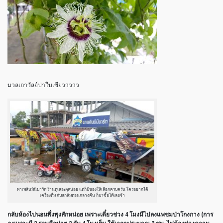
มวลเถาวัลย์ป่าใบเขียววววว
พาเพลินมินิมาร์ท ร้านดูเลอะๆหน่อย แต่ก็มีของให้เลือกครบครัน ใครอยากได้
เครื่องดื่ม กับแกล้มตอนกลางคืน ก็มาซื้อได้เลยจ้า
กลับห้องไปนอนพึ่งพุงสักหน่อย เพราะเดี๋ยวช่วง 4 โมงมีไปลงแพชมป่าโกงกาง (การ