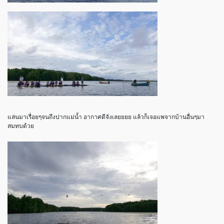
แล่นมาเรื่อยๆจนถึงปากแม่น้ำ อากาศดีจังเลยยยย แล้วก็เจอแพจากบ้านอื่นๆมา
สมทบด้วย