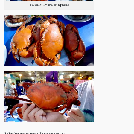
อาหารละลานตา มาแบบ full option เลย