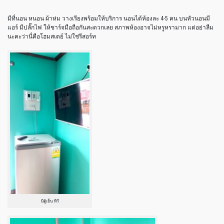
มีที่นอน หนอน ผ้าห่ม วางเรียงพร้อมให้บริการ นอนได้ห้องละ 4-5 คน บนหัวนอนมี
แอร์ มีปลั๊กไฟ ให้ชาร์จมือถือกันสะดวกเลย สภาพห้องอาจไม่หรูหรามาก แต่อย่าลืม
นะคะว่านี่คือโฮมสเตย์ ไม่ใช่รีสอร์ท
มีตู้เย็น ทีวี