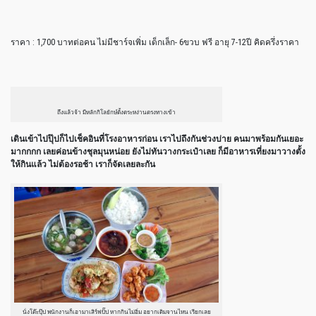
ราคา : 1,700 บาทต่อคน ไม่มีชาร์จเพิ่ม เด็กเล็ก- 6ขวบ ฟรี อายุ 7-12ปี คิดครึ่งราคา
ถึงแล้วจ้า มีหลักกิโลยักษ์ตั้งตระหง่านตรงทางเข้า
เดินเข้าไปปุ๊ปก็ไปเช็คอินที่โรงอาหารก่อน เราไปถึงกันช่วงบ่าย คนมาพร้อมกันเยอะ
มากกกก เลยค่อนข้างชุลมุนหน่อย ยังไม่ทันวางกระเป๋าเลย ก็มีอาหารเที่ยงมาวางตั้ง
ให้กินแล้ว ไม่ต้องรอช้า เราก็จัดเลยละกัน
นั่งโต๊ะปุ๊ป พนักงานก็เอามาเสิร์ฟปั๊ป หากกินไม่อิ่ม อยากเติมจานไหน เรียกเลย