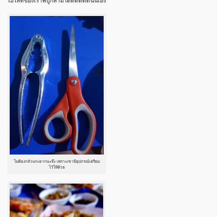
ไฮไลท์ของเราพี่ปูกล้ามโตตตตตตนั่นเอง
ไม่ต้องกลัวแกะยากนะจ๊ะ เพราะเขามีอุปกรณ์เตรียม
ไว้ให้ด้วย