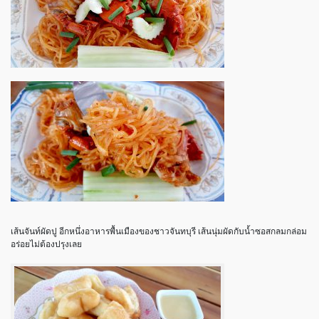
เส้นจันท์ผัดปู อีกหนึ่งอาหารพื้นเมืองของชาวจันทบุรี เส้นนุ่มผัดกับน้ำซอสกลมกล่อม
อร่อยไม่ต้องปรุงเลย