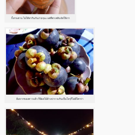
กั้งกระดาน ไม่ได้หากินกันง่ายๆนะ แต่ที่พาเพลินจัดให้เรา
อิ่มจากของคาวแล้ว ก็มีผลไม้ล้างปาก จะกินเป็นโลๆก็ไม่มีใครว่า