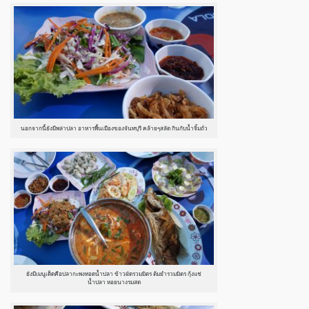
นอกจากนี้ยังมีพล่าปลา อาหารพื้นเมืองของจันทบุรี คล้ายๆสลัด กินกับน้ำจิ้มถั่ว
ยังมีเมนูเด็ดคือปลากะพงทอดน้ำปลา ข้าวผัดรวมมิตร ต้มยำรวมมิตร กุ้งแช่
น้ำปลา หอยนางรมสด