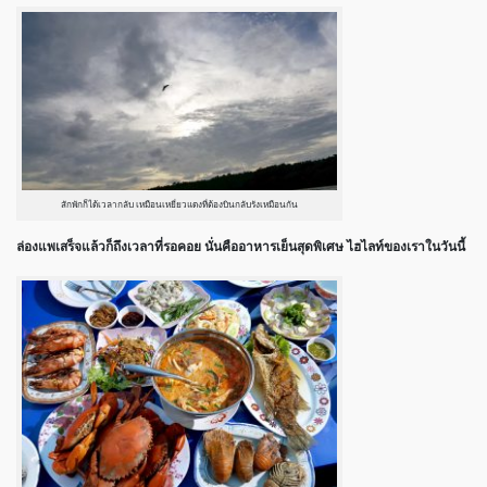
สักพักก็ได้เวลากลับ เหมือนเหยี่ยวแดงที่ต้องบินกลับรังเหมือนกัน
ล่องแพเสร็จแล้วก็ถึงเวลาที่รอคอย นั่นคืออาหารเย็นสุดพิเศษ ไฮไลท์ของเราในวันนี้