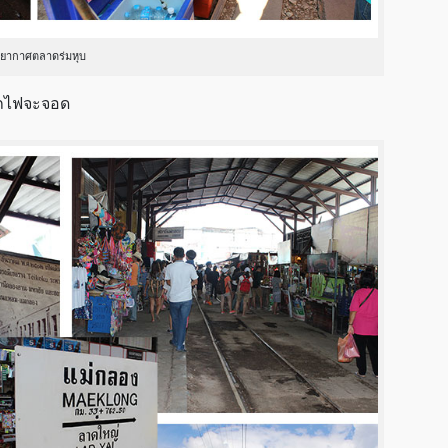
ยากาศตลาดร่มหุบ
รถไฟจะจอด