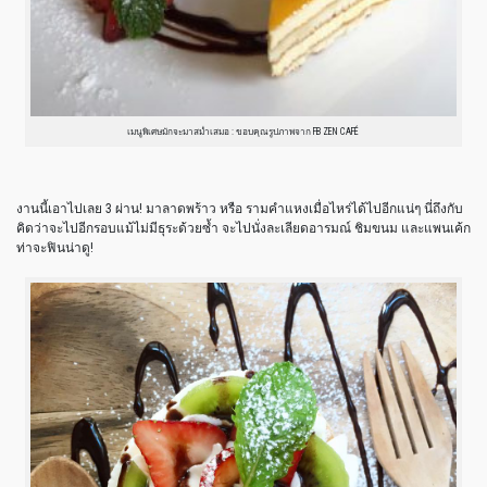
เมนูพิเศษมักจะมาสม่ำเสมอ : ขอบคุณรูปภาพจาก FB ZEN CAFÉ
งานนี้เอาไปเลย 3 ผ่าน! มาลาดพร้าว หรือ รามคำแหงเมื่อไหร่ได้ไปอีกแน่ๆ นี่ถึงกับ
คิดว่าจะไปอีกรอบแม้ไม่มีธุระด้วยซ้ำ จะไปนั่งละเลียดอารมณ์ ชิมขนม และแพนเค้ก
ท่าจะฟินน่าดู!