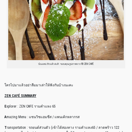
นั่นแหน่ หิวแล้วล่ะสิ : ขอบคุณรูปภาพจาก FB ZEN CAFÉ
ใครไปมาแล้วอย่าลืมมาเล่าให้ฟังกันบ้างนะคะ
ZEN CAFÉ SUMMARY
E
xplorer : ZEN CAFE รามคำแหง 65
A
mazing Menu : แซนวิชแฮมชีส / แพนเค้กหลากรส
T
ransportation : รถยนต์ส่วนตัว (เข้าได้สองทาง รามคำแหง65 / ลาดพร้าว 122