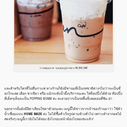
กาแฟคุณภาพ : ขอบคุณรูปภาพจาก FB ZEN CAFÉ
และสำหรับใครที่ไม่ดื่มกาแฟ ทางร้านก็ยังมีชานมที่เป็นรสชาติต่างๆไม่ว่าจะเป็นช๊
อกโกแลต เผือก ชาเขียว หรือ แม้กระทั่งน้ำผึ้งบริการนะคะ ใส่ท็อปปิ้งได้ด้วย ท๊อปปิ้ง
ที่เด็ดๆเห็นจะเป็น POPPING BOMB ค่ะ ละลายปากเป็นรสลิ้นจี่เลยตอนที่ชิม ฮ่า
นอกจากนั้นยังมีอิตาเลียนโซดาด้วยนะคะ เมนูนี้ได้ข่าวจากเจ้าของร้านมาว่า ใช้ตัว
น้ำเชื่อมแบบ
HOME MADE
ค่ะ ไม่ได้ซื้อสำเร็จรูปตามห้างทั่วไป เพราะทำจากผลไม้
สดจริงๆ เมนูนี้เรายังไม่ได้ลอง ยังไงรอบหน้าต้องไปลองซะแล้ว!