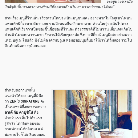
จะอยู่ทางขวามือ
ใกล้ๆกับปั๊มบางจาก ทางร้านมีที่จอดรถด้านใน สามารถนำรถมาได้เลย”
ส่วนเรื่องเมนูที่ร้านนั้น จริงๆส่วนใหญ่จะเป็นเมนูขนมค่ะ อย่างพวกไมโลภูเขาไฟบน
แพนเค้กนี่ก็จะขายดีมากเลย รวมถึงขนมอื่นๆอีกมากมาย ส่วนใหญ่จะเน้นไปทาง
แพนเค้กที่เรียกว่าเป็นของขึ้นชื่อของที่ร้านค่ะ ด้วยรสชาติที่ไม่หวาน เลี่ยนจนเกินไป
ส่วนตัวไม่ชอบหวานมาก ยังทานได้เรื่อยๆเลยค่ะ ซึ่งบางทีก็จะมีเมนูพิเศษอย่างพวก
เครมบลูเล่! ใช่แล้ว ฟังไม่ผิด เครมบลูเล่ หอมอร่อยนุ่มลิ้นมาให้เราได้ลิ้มลอง รวมไป
ถึงเค้กชนิดต่างๆด้วยนะคะ
สำหรับคอกาแฟนั้น
แนะนำให้ลอง เมนูที่มีชื่อ
ว่า
ZEN’S SIGNATURE
ค่ะ
เป็นรสชาติกึ่งกลางระหว่าง
ลาเต้ กับ คาปูชิโน่
คือ
สำหรับเรา ลิ้มไปคำแรก
รู้สึกว่า ได้กลิ่นหอมของ
กาแฟก่อนได้กลิ่นนม แต่
พอทานไปก็ได้กลิ่นนมผสม