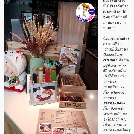
และโชคดีที่วัน
นั้นได้เจอกับน้อง
เซนพอดี เลยได้
พูดคุยสัมภาษณ์
มาพอหอมปาก
หอมคอ
น้องเซนเล่าอย่าง
อารมณ์ดีว่า
“ร้านนี้เป็นสาขา
ที่สองแล้วค่ะ
ZEN CAFÉ
อีกร้าน
อยู่ที่ ลาดพร้าว
87 แต่ร้านนี้จะ
เข้าได้สองทาง
จากทาง
ลาดพร้าว 122
ก็ได้ หรือจะเข้า
จากทาง
รามคำแหง 65
ก็ได้ ซึ่งถ้าเข้า
ทางรามคำแหง
จะใกล้กว่า ตรง
เข้ามาจากทาง
รามคำแหงเรื่อยๆ