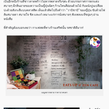
เป็นอีกหนึ่งร้านที่ชาวลาดพร้าวไม่ควรพลาดจริงๆค่ะ ด้วยบรรยกาศการตกแต่ง
สบายๆ มีกลิ่นอายของความเป็นญี่ปุ่นนิดๆ ร้านโทนสีอ่อนด้วยไม้ กับผนังปูนเปลือย
ปะด้วยสังกะสีแบบคลาสสิค เห็นแล้วคิดไปถึงคำว่า “วาบิซาบิ” ของญี่ปุ่น ขับด้วยไฟ
ส้มสบายตา สบายใจ ชิล และเก๋ เหมาะแก่การนั่งสบายๆ ฟังเพลงแจ๊ซนุ่มๆ อ่าน
หนังสือ
ที่สำคัญต้องบอกเลยว่า กาแฟสดที่ทางร้านเสริฟนั้น รสชาติดีมาก!
เมนูหลากหลาย ราคาน่าคบหา