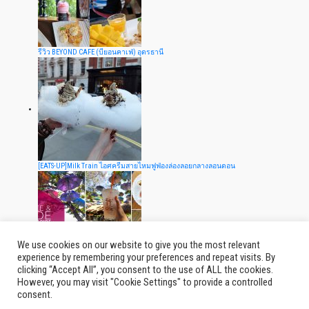
รีวิว BEYOND CAFE (บียอนคาเฟ่) อุดรธานี
[EATS-UP]Milk Train ไอศครีมสายไหมฟูฟ่องล่องลอยกลางลอนดอน
We use cookies on our website to give you the most relevant
experience by remembering your preferences and repeat visits. By
clicking “Accept All”, you consent to the use of ALL the cookies.
รีวิวร้าน Tree&Tide Riverside Café คาเฟ่ในสวนร่ม @จ.นครปฐม
However, you may visit "Cookie Settings" to provide a controlled
consent.