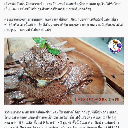
เสิรฟค่ะ วันนั้นด้วยความหิว เราคว้าแซนวิชแฮมชีส ที่กรอบนอก นุ่มใน ไส้ชีสไหล
เยิ้ม และ..เราได้เป็นชิ้นสุดท้ายของร้านด้วย! ขายดีมากจริงๆ
ตอนแรกน้องคนขายบอกหมดแล้ว แต่พี่อีกคนเดินมาบอกว่าเหลืออีกชิ้นนึง เดี๋ยว
ทำให้ครับ เท่านั้นล่ะ ตาโตทีเดียว รสชาติดีมากเลยค่ะ แต่ด้วยความหิวจัดเลยไม่ได้
ถ่ายรูปมา รอบหน้าไม่พลาดแน่ๆ
ร้านขนาดกระทัดรัดแต่มีสองชั้นนะคะ ใครอยากได้มุมถ่ายรูปที่นี่ก็มีหลายมุมเลย
โดยเฉพาะจุดเด่นของที่ร้านจะเป็นบันไดเวียนขึ้นไปชั้นสองค่ะ สวยเก๋ มีสไตล์ ดู
สะอาดตาดี ร้านเปิดตั้งแต่ 9 โมงเช้า – 3 ทุ่มค่ะ ทั้งนี้ วันเสาร์อาทิตย์ คนค่อนข้าง
เยอะเลยทีเดียว ลองโทรสอบถามเส้นทางกับทางร้านก่อนได้นะคะ ที่เบอร์ 081 123