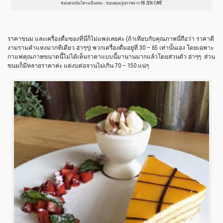
ชอบตรงบันไดวนนี่แหละ : ขอบคุณรูปภาพจาก FB ZEN CAFÉ
ราคาขนม และเครื่องดื่มของที่นี่ก็ไม่แพงเลยค่ะ (ถ้าเทียบกับคุณภาพนี่ถือว่า ราคาดี
งามรามคำแหงมากทีเดียว ฮ่าๆๆ) พวกเครื่องดื่มอยู่ที่ 30 – 65 เท่านั้นเอง โดยเฉพาะ
กาแฟคุณภาพขนาดนี้ไม่ได้เห็นราคาแบบนี้มานานมากแล้วโดยส่วนตัว ฮ่าๆๆ ส่วน
ขนมก็มีหลายราคาค่ะ แต่งบต่อจานไม่เกิน 70 – 150 แน่ๆ