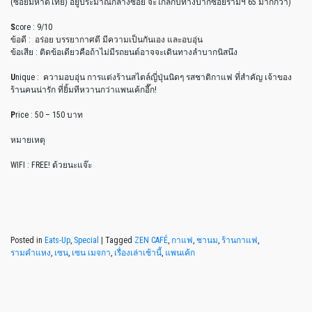
(ซอยมหาดไทย) อยู่ประมาณกลางซอย จะใกล้กับทางปากซอยรามฯ 65 มากกว่า)
S
core : 9/10
ข้อดี : อร่อย บรรยากาศดี มีความเป็นกันเอง และอบอุ่น
ข้อเสีย : ติดข้อเดียวคือถ้าไม่มีรถยนต์อาจจะเดินทางลำบากนิสนึง
U
nique : ความอบอุ่น การแต่งร้านสไตล์ญี่ปุ่นนิดๆ รสชาติกาแฟ ที่สำคัญ เจ้าของ
ร้านคนน่ารัก ที่ยิ้มทีหวานกว่าแพนเค้กอี๊ก!
P
rice : 50 – 150 บาท
หมายเหตุ
WIFI : FREE! ด้วยนะแจ๊ะ
Posted in
Eats-Up
,
Special
|
Tagged
ZEN CAFÉ
,
กาแฟ
,
ชานม
,
ร้านกาแฟ
,
รามคำแหง
,
เซน
,
เซน เมจกา
,
เรื่องเล่าเช้านี้
,
แพนเค้ก