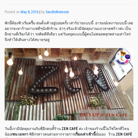
Posted on
May 8, 2016
|
by
Sandtothemoon
พักนี้ท้องฟ้าเริ่มครื้ม ฝนตั้งเค้าอยู่บ่อยครั้ง เสาร์บ่ายแบบนี้ อารมณ์เหงาๆแบบนี้ เลย
อยากจะหาร้านกาแฟดีๆนั่งสักร้าน ฮ่าๆ จริงแล้วมีนัดคุยงานแถวลาดพร้าวค่ะ เป็น
อีกย่านที่เรียกได้ว่า รถติดดีทีเดียว แต่วันหยุดแบบนี้ผู้คนไม่ค่อยพลุกพล่านเท่าไหร่
จึงทำให้เดินทางได้สบายๆอยู่
วันนี้เรามีนัดคุยงานกับพี่อีกคนที่้ร้าน
ZEN CAFÉ
ค่ะ เจ้าของร้านนี้ไม่ใช่ใครที่ไหน
น้อง
เซน เมจกา
พิธีกรสาวคนสวยจากรายการ
เรื่องเล่าเช้านี้
นั่นเอง ร้าน
ZEN CAFÉ