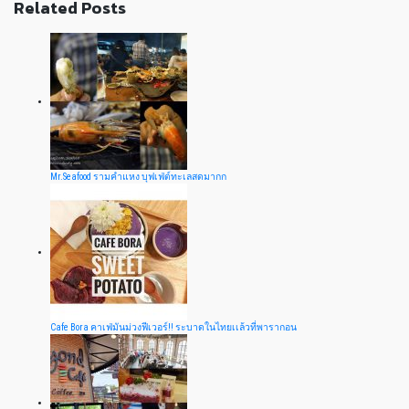
Related Posts
Mr.Seafood รามคำแหง บุฟเฟ่ต์ทะเลสดมากก
Cafe Bora คาเฟ่มันม่วงฟีเวอร์!! ระบาดในไทยเเล้วที่พารากอน