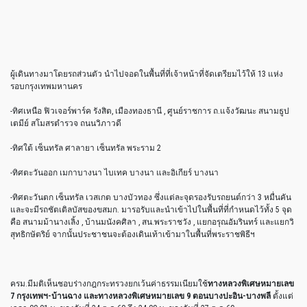
ผู้เดินทางมาโดยรถส่วนตัว นำไปจอดในพื้นที่ที่เจ้าหน้าที่จัดเตรียมไว้ให้ 13 แห่ง
รอบกรุงเทพมหานคร
-ทิศเหนือ ฟิวเจอร์พาร์ค รังสิต, เมืองทองธานี , ศูนย์ราชการ ถ.แจ้งวัฒนะ สนามธูป
เตมีย์ สโมสรตำรวจ ถนนวิภาวดี
-ทิศใต้ เซ็นทรัล ศาลายา เซ็นทรัล พระราม 2
-ทิศตะวันออก เมกาบางนา ไบเทค บางนา และอิเกียร์ บางนา
-ทิศตะวันตก เซ็นทรัล เวสเกต บางบัวทอง ซึ่งแต่ละจุดรองรับรถยนต์กว่า 3 หมื่นคัน
และจะมีรถชัตเติลบัสของขสมก. มารอรับและนำเข้าไปในพื้นที่ที่กำหนดไว้ทั้ง 5 จุด
คือ สนามม้านางเลิ้ง , บ้านมนังคศิลา , สน.พระราชวัง , แยกอรุณอัมรินทร์ และแยกวิ
สุทธิกษัตริย์ จากนั้นประชาชนจะต้องเดินเท้าเข้ามาในพื้นที่พระราชพิธีฯ
ครม.มีมติเห็นชอบร่างกฎกระทรวงยกเว้นค่าธรรมเนียมใช้
ทางหลวงพิเศษหมายเลข
7 กรุงเทพฯ-บ้านฉาง และทางหลวงพิเศษหมายเลข 9 ตอนบางปะอิน-บางพลี
ตั้งแต่