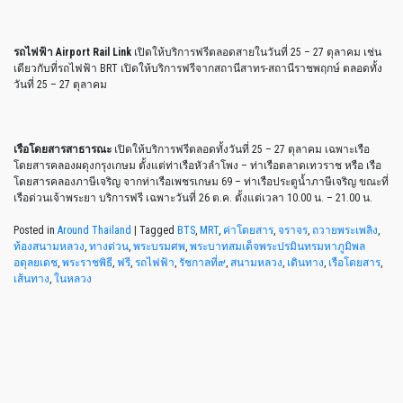
รถไฟฟ้า Airport Rail Link
เปิดให้บริการฟรีตลอดสายในวันที่ 25 – 27 ตุลาคม เช่น
เดียวกับที่รถไฟฟ้า BRT เปิดให้บริการฟรีจากสถานีสาทร-สถานีราชพฤกษ์ ตลอดทั้ง
วันที่ 25 – 27 ตุลาคม
เรือโดยสารสาธารณะ
เปิดให้บริการฟรีตลอดทั้งวันที่ 25 – 27 ตุลาคม เฉพาะเรือ
โดยสารคลองผดุงกรุงเกษม ตั้งแต่ท่าเรือหัวลำโพง – ท่าเรือตลาดเทวราช หรือ เรือ
โดยสารคลองภาษีเจริญ จากท่าเรือเพชรเกษม 69 – ท่าเรือประตูน้ำภาษีเจริญ ขณะที่
เรือด่วนเจ้าพระยา บริการฟรี เฉพาะวันที่ 26 ต.ค. ตั้งแต่เวลา 10.00 น. – 21.00 น.
Posted in
Around Thailand
|
Tagged
BTS
,
MRT
,
ค่าโดยสาร
,
จราจร
,
ถวายพระเพลิง
,
ท้องสนามหลวง
,
ทางด่วน
,
พระบรมศพ
,
พระบาทสมเด็จพระปรมินทรมหาภูมิพล
อดุลยเดช
,
พระราชพิธี
,
ฟรี
,
รถไฟฟ้า
,
รัชกาลที่๙
,
สนามหลวง
,
เดินทาง
,
เรือโดยสาร
,
เส้นทาง
,
ในหลวง