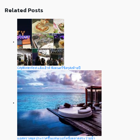
Related Posts
CityWinterFest แฮ้งเอ้าท์ ฟังดนตรีชิลๆส่งท้ายปี
แอสทราลพูล ประกาศขึ้นแท่นเบอร์หนึ่งตลาดสระว่ายน้ำ