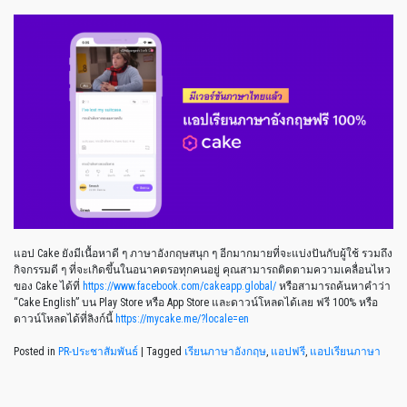
แอป Cake ยังมีเนื้อหาดี ๆ ภาษาอังกฤษสนุก ๆ อีกมากมายที่จะแบ่งปันกับผู้ใช้ รวมถึง
กิจกรรมดี ๆ ที่จะเกิดขึ้นในอนาคตรอทุกคนอยู่ คุณสามารถติดตามความเคลื่อนไหว
ของ Cake ได้ที่
https://www.facebook.com/cakeapp.global/
หรือสามารถค้นหาคำว่า
“Cake English” บน Play Store หรือ App Store และดาวน์โหลดได้เลย ฟรี 100% หรือ
ดาวน์โหลดได้ที่ลิงก์นี้
https://mycake.me/?locale=en
Posted in
PR-ประชาสัมพันธ์
|
Tagged
เรียนภาษาอังกฤษ
,
แอปฟรี
,
แอปเรียนภาษา