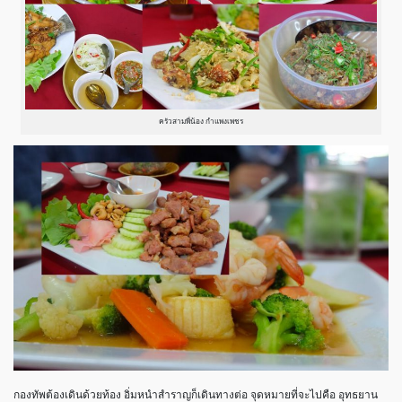
ครัวสามพี่น้อง กำแพงเพชร
กองทัพต้องเดินด้วยท้อง อิ่มหนำสำราญก็เดินทางต่อ จุดหมายที่จะไปคือ อุทธยาน