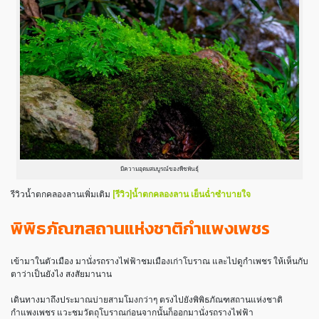
มีความอุดมสมบูรณ์ของพืชพันธ์ุ
รีวิวน้ำตกคลองลานเพิ่มเติม
[รีวิว]น้ำตกคลองลาน เย็นฉ่ำซำบายใจ
พิพิธภัณฑสถานแห่งชาติกำแพงเพชร
เข้ามาในตัวเมือง มานั่งรถรางไฟฟ้าชมเมืองเก่าโบราณ และไปดูกำเพชร ให้เห็นกับ
ตาว่าเป็นยังไง สงสัยมานาน
เดินทางมาถึงประมาณบ่ายสามโมงกว่าๆ ตรงไปยังพิพิธภัณฑสถานแห่งชาติ
กำแพงเพชร แวะชมวัตถุโบราณก่อนจากนั้นก็ออกมานั่งรถรางไฟฟ้า