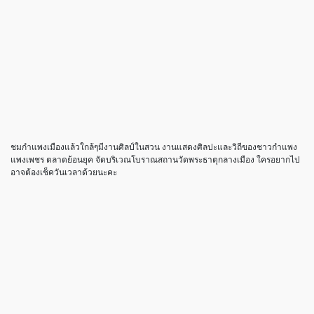
ชมกำแพงเมืองแล้วใกล้ๆมีงานศิลป์ในสวน งานแสดงศิลปะและวิถีของชาวกำแพง
แพงเพชร ตลาดย้อนยุค จัดบริเวณโบราณสถานวัดพระธาตุกลางเมือง ใครอยากไป
อาจต้องเช็ควันเวลาด้วยนะคะ