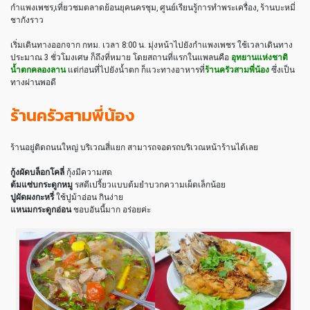
กำแพงเพชร,เที่ยวชมตลาดย้อนยุคนครชุม, ศูนย์เรียนรู้การทำพระเครื่อง, ร้านบะหมี่
ชากังราว
เริ่มเดินทางออกจาก กทม. เวลา 8:00 น. มุ่งหน้าไปยังกำแพงเพชร ใช้เวลาเดินทาง
ประมาณ 3 ชั่วโมงเศษ ก็ถึงที่หมาย โดยสถานที่แรกในแพลนคือ
อุทยานแห่งชาติ
น้ำตกคลองลาน
แต่ก่อนที่ไปยังน้ำตก ก็แวะทางอาหารที่
ร้านครัวสามพี่น้อง
ซึ่งเป็น
ทางผ่านพอดี
ร้านครัวสามพี่น้อง
ร้านอยู่ติดถนนใหญ่ บริเวณสี่แยก สามารถจอดรถบริเวณหน้าร้านได้เลย
กู้งผัดบล็อกโคลี่
กุ้งมีความสด
ต้มแซ่บกระดูกหมู
รสดีเปรี้ยวแบบต้มยำบวกความเผ็ดเล็กน้อย
ปูผัดผงกะหรี่
ใช้ปูม้าอ่อน กินง่าย
แหนมกระดูกอ่อน
ชอบอันนี้มาก อร่อยค่ะ