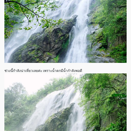
ช่วงนี้กำลังน่าเที่ยวเลยค่ะ เพราะน้ำตกมีน้ำกำลังพอดี