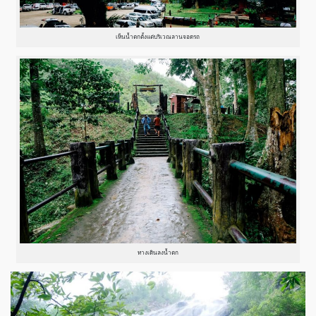
เห็นน้ำตกตั้งแต่บริเวณลานจอดรถ
ทางเดินลงน้ำตก