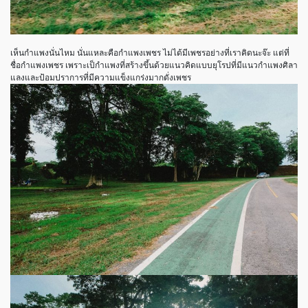
เห็นกำแพงนั่นไหม นั่นแหละคือกำแพงเพชร ไม่ได้มีเพชรอย่างที่เราคิดนะจ๊ะ แต่ที่
ชื่อกำแพงเพชร เพราะเป็กำแพงที่สร้างขึ้นด้วยแนวคิดแบบยุโรปที่มีแนวกำแพงศิลา
แลงและป้อมปราการที่มีความแข็งแกร่งมากดั่งเพชร