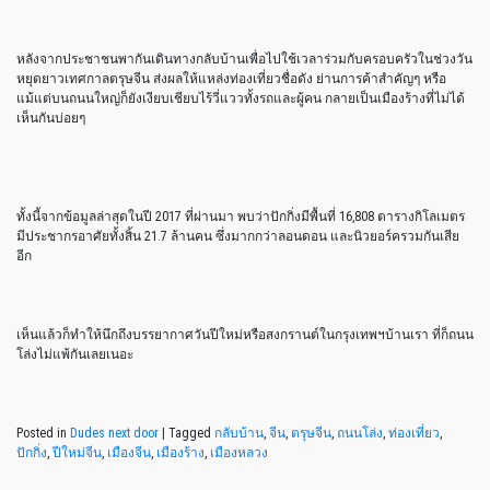
หลังจากประชาชนพากันเดินทางกลับบ้านเพื่อไปใช้เวลาร่วมกับครอบครัวในช่วงวัน
หยุดยาวเทศกาลตรุษจีน ส่งผลให้แหล่งท่องเที่ยวชื่อดัง ย่านการค้าสำคัญๆ หรือ
แม้แต่บนถนนใหญ่ก็ยังเงียบเชียบไร้วี่แววทั้งรถและผู้คน กลายเป็นเมืองร้างที่ไม่ได้
เห็นกันบ่อยๆ
ทั้งนี้จากข้อมูลล่าสุดในปี 2017 ที่ผ่านมา พบว่าปักกิ่งมีพื้นที่ 16,808 ตารางกิโลเมตร
มีประชากรอาศัยทั้งสิ้น 21.7 ล้านคน ซึ่งมากกว่าลอนดอน และนิวยอร์ครวมกันเสีย
อีก
เห็นแล้วก็ทำให้นึกถึงบรรยากาศวันปีใหม่หรือสงกรานต์ในกรุงเทพฯบ้านเรา ที่ก็ถนน
โล่งไม่แพ้กันเลยเนอะ
Posted in
Dudes next door
|
Tagged
กลับบ้าน
,
จีน
,
ตรุษจีน
,
ถนนโล่ง
,
ท่องเที่ยว
,
ปักกิ่ง
,
ปีใหม่จีน
,
เมืองจีน
,
เมืองร้าง
,
เมืองหลวง