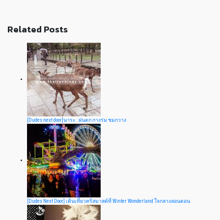
Related Posts
[Dudes next door]นาระ : ฝนตก กางร่ม ชมกวาง
[Dudes Next Door] เดินเที่ยวคริสมาสต์ที่ Winter Wonderland ใจกลางลอนดอน