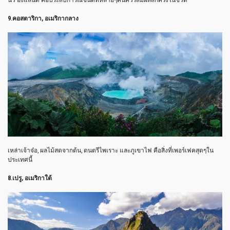
9.คอสตาริกา, อเมริกากลาง
เหล่าเจ้าจ๋อ, ผลไม้สดจากต้น, ดนตรีไพเราะ และภูเขาไฟ คือสิ่งที่เพอร์เฟคสุดๆใน
ประเทศนี้
8.เปรู, อเมริกาใต้