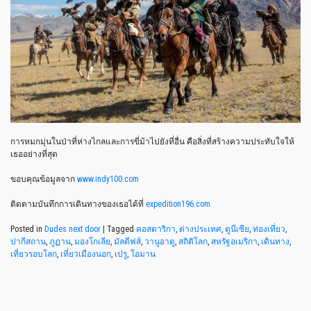
การหมกมุ่นในป่าที่ห่างไกลและการขี่ม้าไปยังที่อื่น คือสิ่งที่สร้างความประทับใจให้
เธออย่างที่สุด
ขอบคุณข้อมูลจาก
www.indy100.com
ติดตามบันทึกการเดินทางของเธอได้ที่
expedition196.com
Posted in
Dudes next door
|
Tagged
คอสตาริกา
,
ต่างประเทศ
,
ตูนีเซีย
,
ท่องเที่ยว
,
ปากีสถาน
,
ภูฏาน
,
มองโกเลีย
,
มัลดีฟส์
,
วานูอาตู
,
สถิติโลก
,
สหรัฐอเมริกา
,
เดินทาง
,
เที่ยวรอบโลก
,
เที่ยวเมืองนอก
,
เปรู
,
โอมาน