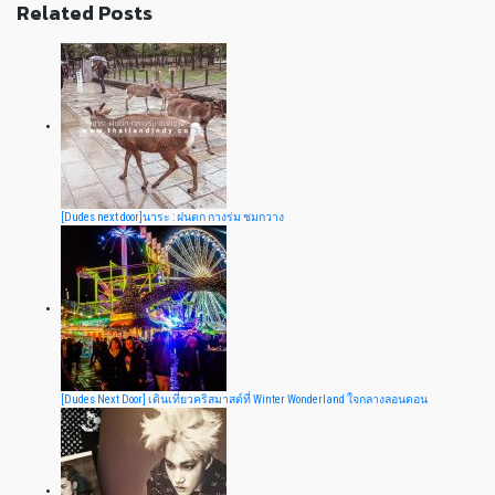
Related Posts
[Dudes next door]นาระ : ฝนตก กางร่ม ชมกวาง
[Dudes Next Door] เดินเที่ยวคริสมาสต์ที่ Winter Wonderland ใจกลางลอนดอน