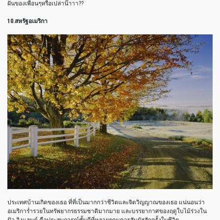
ฝันของเพื่อนๆหรือเปล่าน๊าาา??
10.สหรัฐอเมริกา
ประเทศบ้านเกิดของเธอ ที่ที่เป็นมากกว่าชีวิตและจิตวิญญาณของเธอ แน่นอนว่า
อเมริการ่ำรวยในทรัพยากรธรรมชาติมากมาย และบรรยากาศของฤดูใบไม้ร่วงใน
นิว อิงแลนด์ คือประสบการณ์ชั้นดีที่หลายๆคนควรสัมผัสสักครั้งในชีวิต