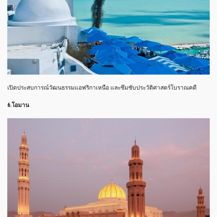
เปิดประสบการณ์วัฒนธรรมแอฟริกาเหนือ และซึมซับประวัติศาสตร์โบราณคดี
6.โอมาน