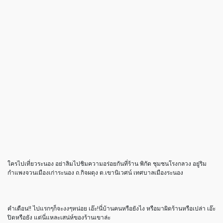
ใครไปเที่ยวระนอง อย่าลิมไปชิมความอร่อยกันที่ร้าน พิกัด ชุมชนโรงกลวง อยู่ริม
กำแพงจวนเมืองเก่าระนอง ถ.กิจผดุง ต.เขานิเวศน์ เทศบาลเมืองระนอง
คำเตือน!! ไปแรกๆก็จะงงๆหน่อย เอ๊ะ!นี่บ้านคนหรือยังไง หรือมาผิดร้านหรือเปล่า เอ๊ะ
ปิดหรือยัง แต่นี่แหละเสน่ห์ของร้านเขาล่ะ