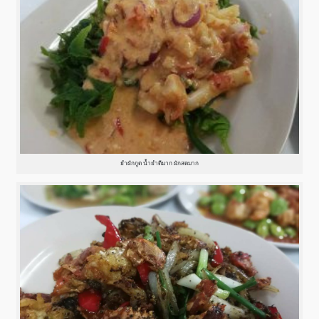
ยำผักกูด น้ำยำดีมาก ผักสดมาก