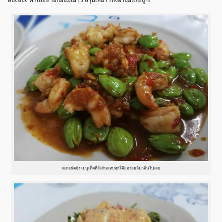
สะตอผัดกุ้ง เมนูเด็ดที่สั่งกันแทบทุกโต๊ะ อร่อยลืมกลิ่นไปเลย