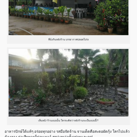
ที่นั่งกินหลังร้าน บรรยากาศปลอดโปร่ง
เห็นหน้าร้านแบบนั้น ใครจะคิดว่าหลังร้านจะเป็นแบบนี้!!
อาหารปักษ์ใต้แท้ๆ อร่อยทุกอย่าง รสมือจัดจ้าน จานเด็ดคือสะตอผัดกุ้ง ใครไปแล้ว
ต้องลอง ค่าเสียหายก็ย่อมเยาว์ สรุปเลยว่าทั้งอร่อยและถูก!