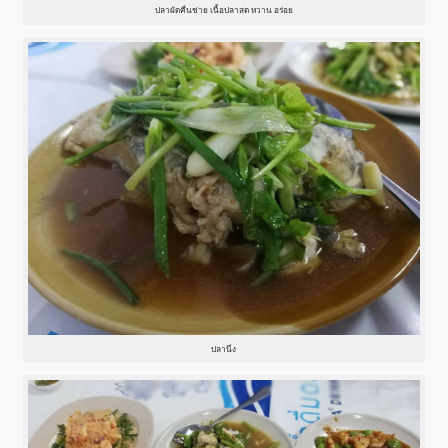
ปลาผัดคื่นช่าย เนื้อปลาสด หวาน อร่อย
ปลานึ่ง