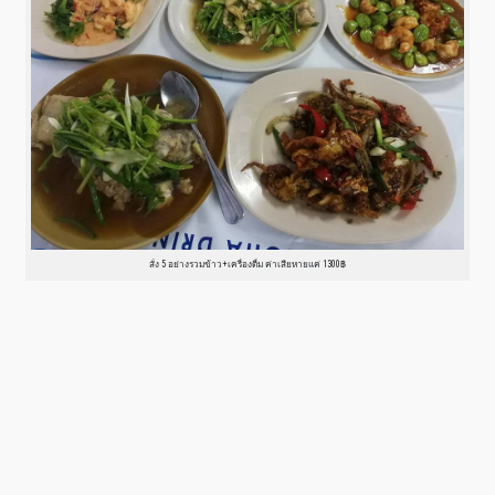
สั่ง 5 อย่างรวมข้าว+เครื่องดื่ม ค่าเสียหายแค่ 1300฿