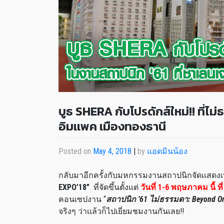
บูธ SHERA กับโปรดักส์ใหม่!! ที่ไ
อิมเเพค เมืองทองธานี
Posted on
May 4, 2018
|
by
แอดมินน้อง
กลับมาอีกครั้งกับมหกรรมงานสถาปนิกจัดเเสดงเทค
EXPO’18”
ที่จัดขึ้นตั้งเเต่
วันที่ 1-6 พฤษภาคม นี้ ท
คอนเซปงาน “
ส
ถาปนิก ’61 ไม่ธรรมดา: Beyond Or
จริงๆ ว่าเเล้วก็ไปเยี่ยมชมงานกันเลย!!