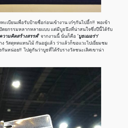
เบียนเพื่อรับป้ายชื่อก่อนเข้างาน เก๋ๆกันไปอี้ก!! พอเข้า
กรรมหลากหลายเเบบ เเต่มีบูธนึงที่น่าสนใจซึ่งปีนี้ได้รับ
ความคิดสร้างสรรค์
” จากงานนี้ นั่นก็คือ
‘บูธเฌอร่า’
ร้าง วัสดุทดแทนไม้ กันอยู่เเล้ว ว่าเเล้วก็ขอเเวะไปเยี่ยมชม
ันหน่อย!! ไปดูกันว่าบูธที่ได้รับรางวัลชนะเลิศเขาน่า