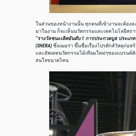
ในส่วนของหน้างานนั้น ทุกคนที่เข้างานจะต้องลงทะ
มาในงาน ก็จะเห็นนวัตกรรมเเละเทคโนโลยีสถาปัตย
“รางวัลชนะเลิศอันดับ 1 การประกวดบูธ ประเภท
(SHERA)
ซึ่งเฌอร่า ขึ้นชื่อเรื่องโปรดักส์วัสดุก่อส
เเละอัพเดทนวัตกรรมไม้เทียมใหม่ๆของเเบรนด์ดังก
สนใจขนาดไหน