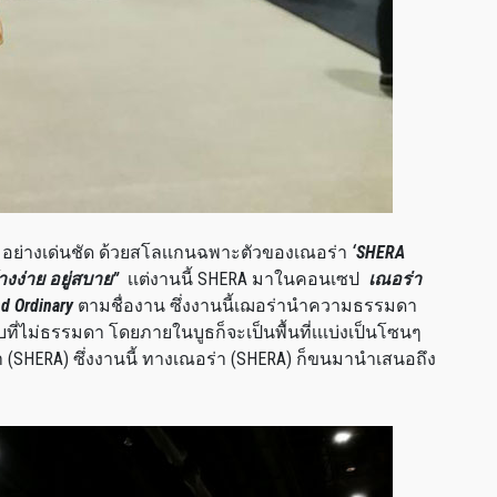
) อย่างเด่นชัด ด้วยสโลเเกนฉพาะตัวของเณอร่า
‘SHERA
างง่าย อยู่สบาย”
เเต่งานนี้ SHERA มาในคอนเซป
เณอร่า
d Ordinary
ตามชื่องาน ซึ่งงานนี้เฌอร่านำความธรรมดา
ที่ไม่ธรรมดา
โดยภายในบูธก็จะเป็นพื้นที่เเเบ่งเป็นโซนๆ
่า (SHERA) ซึ่งงานนี้ ทางเณอร่า (SHERA) ก็ขนมานำเสนอถึง