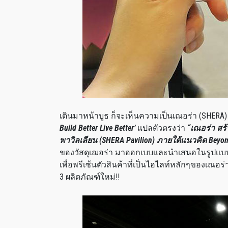
เดินมาหน้าบูธ ก็จะเห็นความเป็นเณอร่า (SHERA
Build Better Live Better’
เเปลตัวตรงว่า
“เณอร่า สร้
พาวิลเลียน (SHERA Pavilion) ภายใต้เเนวคิด Beyon
ของวัสดุเฌอร่า มาออกเบบเเละนำเสนอในรูปเเบบ
เพื่อพรีเซ้นตัวสินค้าที่เป็นไฮไลท์หลักๆของเณอร
3 ผลิตภัณฑ์ใหม่!!