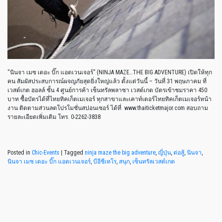
“นินจา เมซ เดอะ บิ๊ก แอดเวนเจอร์” (NINJA MAZE…THE BIG ADVENTURE) เปิดให้ทุก
คน สัมผัสประสบการณ์ผจญภัยสุดยิ่งใหญ่แล้ว ตั้งแต่วันนี้ – วันที่ 31 พฤษภาคม ที่
เวสต์เกต ฮอลล์ ชั้น 4 ศูนย์การค้า เซ็นทรัลพลาซา เวสต์เกต บัตรเข้าชมราคา 450
บาท ซื้อบัตรได้ที่ไทยทิคเก็ตเมเจอร์ ทุกสาขาและเคาท์เตอร์ไทยทิคเก็ตเมเจอร์หน้า
งาน ติดตามส่วนลดโปรโมชั่นสปอนเซอร์ ได้ที่ www.thaiticketmajor.com สอบถาม
รายละเอียดเพิ่มเติม โทร. 0-2262-3838
Posted in
Chic-Events
|
Tagged
ninja maze the big adventure
,
ญี่ปุ่น
,
ต่อสู้
,
นินจา
,
นินจา เมซ เดอะ บิ๊ก แอดเวนเจอร์
,
บีอีซีเทโร
,
สนุก
,
เซ็นทรัลเวสต์เกต