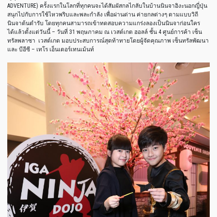
ADVENTURE) ครั้งแรกในโลกที่ทุกคนจะได้สัมผัสกลไกลับในบ้านนินจาอิงะนอกญี่ปุ่น
สนุกไปกับการใช้ไหวพริบและพละกำลัง เพื่อผ่านด่าน ค่ายกลต่างๆ ตามแบบวิถี
นินจาต้นตำรับ โดยทุกคนสามารถเข้าทดสอบความแกร่งลองเป็นนินจาก่อนใคร
ได้แล้วตั้งแต่วันนี้ – วันที่ 31 พฤษภาคม ณ เวสต์เกต ฮอลล์ ชั้น 4 ศูนย์การค้า เซ็น
ทรัลพลาซา เวสต์เกต มอบประสบการณ์สุดท้าทายโดยผู้จัดคุณภาพ เซ็นทรัลพัฒนา
และ บีอีซี – เทโร เอ็นเตอร์เทนเม้นท์