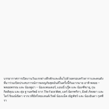
บรรยากาศการเปิดงานวันแรกต่างคึกคักและเต็มไปด้วยครอบครัวดาราและคนดัง
ที่มาร่วมเปิดประสบการณ์การผจญภัยสุดมันส์ในครั้งนี้กันมากมาย อาทิ พลอย –
พลอยพรรณ และ น้องพูม่า – น้องแพนเตอร์, แอนนี่ บรู๊ค และ น้องฑีฆายุ, กุน
กิตติคุณ และ ดุ่ย ฐานทรัพย์ จาก The Face Men, แคร์ ฉัตรฑริกา, มิลค์ ภัทลดา และ
ไดร์ จิณณ์ณิตา จากเวทีมิสไทยแลนด์เวิลด์ น้องแม็ค ณัฐพัชร์ และ น้องอันดา กุลฑี
รา