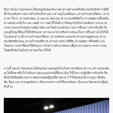
ซึ่งภายในงานทุกคนจะได้ผจญภัยสนุกสนานฝ่าด่านค่ายกลลึกลับและกับดักต่างๆที่มี
ทั้งในระดับความยากสำหรับเด็กๆ อย่าง ด่านอุโมงค์นินจา, ด่านกำแพงปริศนา, ด่าน
บาทาไร้เงา, ด่านเสาสยบ, ด่านตาข่ายตะปบ, ด่านวงกตพิชิตใจ, ด่านพสุธากลืนพลัง,
ด่านสะพานวัดใจ และ เพลย์ กราวนด์ ที่ให้เด็กๆ ได้สนุกกับกิจกรรมพับดาวกระจาย
กระดาษและวิ่งเล่นตามอัธยาศัย และในส่วนระดับความยากที่เหมาะสำหรับเด็กโต
และผู้ใหญ่ ที่ต้องใช้ทั้งทักษะทางกายและไหวพริบทางสมองในการที่จะผ่านไปให้ได้
ในแต่ละด่าน ทั้ง ด่านกำแพงปริศนา, ด่านหลังคาแสนกล, ด่านประตูสุดฉงน, ด่าน
สองทิศพลิกแผน, ด่านกำแพงพิฆาต, ด่านฉากพรางพิชิต, ด่านพสุธากลืนพลัง และ
โซนเขาวงกต ที่ต้องใช้ทักษะการวิเคราะห์แบบนินจาเพื่อหาทางออกจากเขาวงกต
ไม้สุดลึกลับไปยังปราสาทเอโดะให้ได้
งานนี้ นอกจากทุกคนจะได้สนุกสนานผจญภัยไปกับค่ายกลนินจาต่างๆ แล้ว ทุกคนยัง
จะได้ตื่นตาตื่นใจไปกับอาวุธและอุปกรณ์ที่นินจาอิงะใช้ในการปฏิบัติภารกิจจริง อีก
ทั้งยังได้สัมผัสบรรยากาศตลาดนัดญี่ปุ่นที่จำลองมาไว้ให้ทุกคนได้ ถ่ายรูป เช็คอิน
ชิม ช็อป และ สวมชุดนินจา เปิดประสบการณ์วิถีแห่งนินจา อิงะและวัฒนธรรมญี่ปุ่น
อีกด้วย