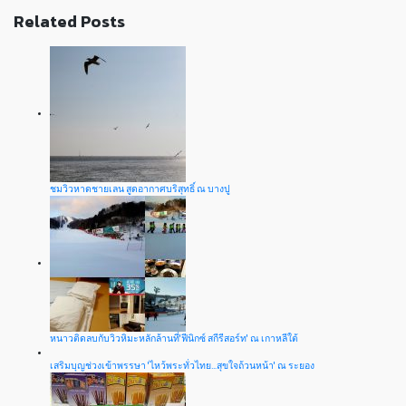
Related Posts
ชมวิวหาดชายเลน สูดอากาศบริสุทธิ์ ณ บางปู
หนาวติดลบกับวิวหิมะหลักล้านที่'ฟีนิกซ์ สกีรีสอร์ท' ณ เกาหลีใต้
เสริมบุญช่วงเข้าพรรษา 'ไหว้พระทั่วไทย…สุขใจถ้วนหน้า' ณ ระยอง