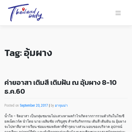
Tag:
อุ้มผาง
ค่ายอาสา เติมสี เติมฝัน ณ อุ้มผาง 8-10
ธ.ค.60
Posted on
September 20, 2017
|
by
อาจุมม่า
น้ำใจ – จิตอาสา เป็นกลุ่มชมรมไม่แสวงหาผลกำไรเกิดจากการรวมตัวกันในโซเซี
ยลเน็ตเวร์ค นำโดย นาย เฉลิมชัย เจริญสุข สำหรับกิจกรรม เติมสี เติมฝัน ณ อุ้มผาง
จะไปทาสีอาคารเรียน ซ่อมแซมหลังคาที่ชำรุดบางส่วน มอบของบริจาค อุปกรณ์
การเรียน อุปกรณ์กีฬา และทำกิจกรรมร่วมกับน้องๆ ขอเชิญชวนอาสาสมัครทุกท่าน