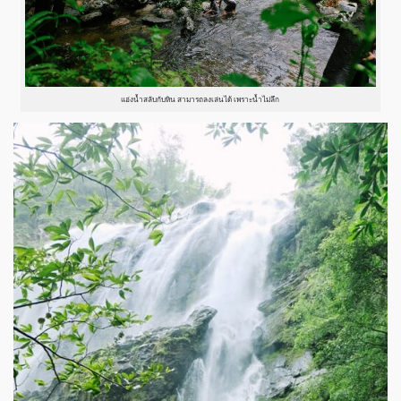
แอ่งน้ำสลับกับหิน สามารถลงเล่นได้ เพราะน้ำไม่ลึก