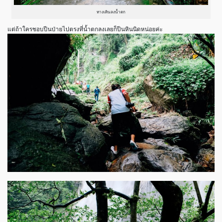
ทางเดินลงน้ำตก
แต่ถ้าใครชอบปีนป่ายไปตรงที่น้ำตกลงเลยก็ปีนหินนิดหน่อยค่ะ