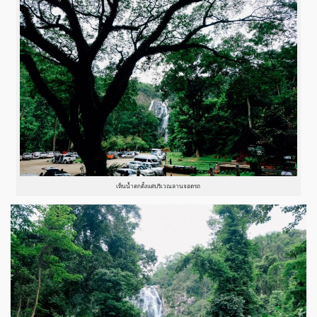
เห็นน้ำตกตั้งแต่บริเวณลานจอดรถ