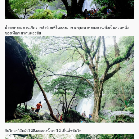
น้ำตกคลองลานเกิดจากลำห้วยที่ไหลลงมาจากขุนเขาคลองลาน ซึ่งเป็นส่วนหนึ่ง
ของเทือกเขาถนนธงชัย
ยืนไกลๆก็สัมผัสได้ถึงละอองน้ำตกได้ เย็นฉ่ำชื่นใจ