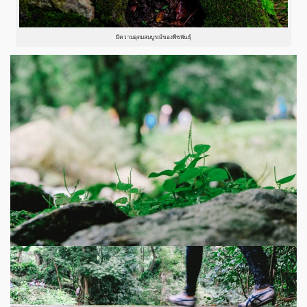
มีความอุดมสมบูรณ์ของพืชพันธ์ุ