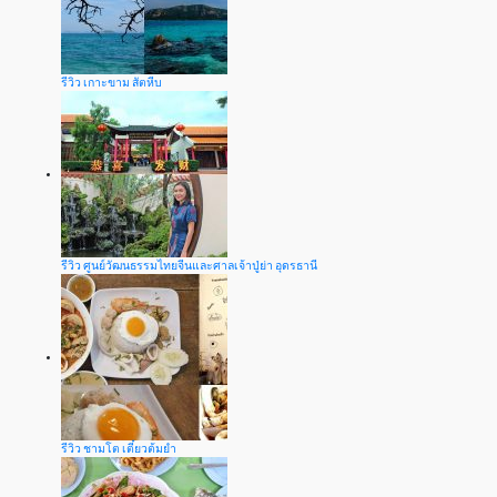
รีวิว เกาะขาม สัตหีบ
รีวิว ศูนย์วัฒนธรรมไทยจีนและศาลเจ้าปู่ย่า อุดรธานี
รีวิว ชามโต เตี๋ยวต้มยำ