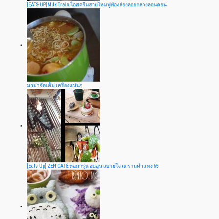
[EATS-UP]Milk Train ไอศครีมสายไหมฟูฟ่องล่องลอยกลางลอนดอน
มาม่าจัดเต็ม เครื่องแน่นๆ
[Eats-Up] ZEN CAFÉ หอมกรุ่น อบอุ่น สบายใจ ณ รามคำแหง 65