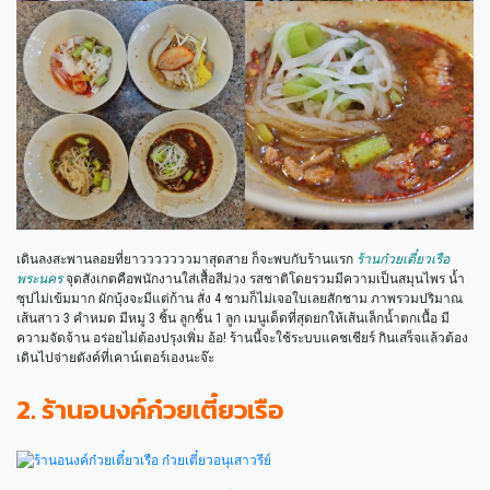
เดินลงสะพานลอยที่ยาวววววววมาสุดสาย ก็จะพบกับร้านแรก
ร้านก๋วยเตี๋ยวเรือ
พระนคร
จุดสังเกตคือพนักงานใส่เสื้อสีม่วง รสชาติโดยรวมมีความเป็นสมุนไพร น้ำ
ซุปไม่เข้มมาก ผักบุ้งจะมีแต่ก้าน สั่ง 4 ชามก็ไม่เจอใบเลยสักชาม ภาพรวมปริมาณ
เส้นสาว 3 คำหมด มีหมู 3 ชิ้น ลูกชิ้น 1 ลูก เมนูเด็ดที่สุดยกให้เส้นเล็กน้ำตกเนื้อ มี
ความจัดจ้าน อร่อยไม่ต้องปรุงเพิ่ม อ้อ! ร้านนี้จะใช้ระบบแคชเชียร์ กินเสร็จแล้วต้อง
เดินไปจ่ายตังค์ที่เคาน์เตอร์เองนะจ๊ะ
2. ร้านอนงค์ก๋วยเตี๋ยวเรือ