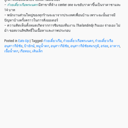
–
ก๋วยเตี๋ยวเรือพระนคร
มีสาขาที่ห้าง center one จะขยับราคาขึ้นเป็นราคาชามละ
14 บาท
– พนักงานส่วนใหญ่ของทุกร้านจะมาจากประเทศเพื่อนบ้าน เพราะฉะนั้นอาจมี
ปัญหาบ้างครั้งคราวในการสั่งออเดอร์
– ความคิดเห็นทั้งหมดเกิดจากการชิมของทีมงาน
Thailandindy
กินเอง จ่ายเอง ไม่
ม้า ขอสงวนลิขสิทธิ์ในเนื้อหาและภาพประกอบ
Posted in
Eats-Up
|
Tagged
ก๋วยเตี๋ยวเรือ
,
ก๋วยเตี๋ยวเรือพระนคร
,
ก๋วยเตี๋ยวเรือ
อนุสาวรีย์ชัย
,
ป้ายักษ์
,
หมูน้ำตก
,
อนุสาวรีย์ชัย
,
อนุสาวรีย์ชัยสมรภูมิ
,
อร่อย
,
อาหาร
,
เนื้อน้ำตก
,
เรือทอง
,
เส้นเล็ก