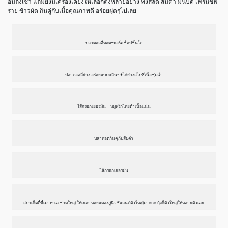
อิ่มถึงเช้า แถมยังมีเครื่องเคียงให้เลือกตั้งหลายอย่าง ทั้งสลัด ส้มตำ มันบด เฟรนช์ฟ
ราย ข้าวผัด กินคู่กับเนื้อคุณภาพดี อร่อยฝุดๆไปเลย
ปลาดอลลี่ทอด+พอร์คช็อปชิ้นโต
ปลาดอลลี่ย่าง อร่อยแบบคลีนๆ +ไก่ย่างสไปซี่เนื้อชุ่มฉ่ำ
ไส้กรอกเยอรมัน + หมูพริกไทยดำเนื้อแน่น
ปลาทอดกินคู่กับส้มตำ
ไส้กรอกเยอรมัน
สปาเก็ตตี้ขี้เมาทะเล ชามใหญ่ ให้เยอะ หอยแมลงภู่นิวซีแลนด์ตัวใหญ่มากกก กุ้งก็ตัวใหญ่ให้หลายตัวเลย