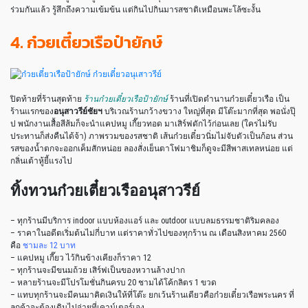
ร่วมกันแล้ว รู้สึกถึงความเข้มข้น แต่กินไปกินมารสชาติเหมือนพะโล้ซะงั้น
4. ก๋วยเตี๋ยวเรือป๋ายักษ์
ปิดท้ายที่ร้านสุดท้าย
ร้านก๋วยเตี๋ยวเรือป้ายักษ์
ร้านที่เปิดตำนานก๋วยเตี๋ยวเรือ เป็น
ร้านแรกของ
อนุสาวรีย์ชัยฯ
บริเวณร้านกว้างขวาง ใหญ่ที่สุด มีโต๊ะมากที่สุด พอนั่งปุ๊
ป พนักงานเสื้อสีส้มก็จะนำแคปหมู เกี๊ยวทอด มาเสิร์ฟดักไว้ก่อนเลย (ใครไม่รับ
ประทานก็ส่งคืนได้จ้า) ภาพรวมของรสชาติ เส้นก๋วยเตี๋ยวนิ่มไม่จับตัวเป็นก้อน ส่วน
รสของน้ำตกจะออกเค็มสักหน่อย ลองสั่งเย็นตาโฟมาชิมก็ดูจะมีสีพาสเทลหน่อย แต่
กลิ่นเต้าหู้ยี้แรงไป
ทิ้งทวนก๋วยเตี๋ยวเรืออนุสาวรีย์
– ทุกร้านมีบริการ indoor แบบห้องแอร์ และ outdoor แบบลมธรรมชาติริมคลอง
– ราคาในอดีตเริ่มต้นไม่กี่บาท แต่ราคาทั่วไปของทุกร้าน ณ เดือนสิงหาคม 2560
คือ
ชามละ 12 บาท
– แคปหมู เกี๊ยว ไว้กินข้างเคียงก็ราคา 12
– ทุกร้านจะมีขนมถ้วย เสิร์ฟเป็นของหวานล้างปาก
– หลายร้านจะมีโปรโมชั่นกินครบ 20 ชามได้โค้กลิตร 1 ขวด
– แทบทุกร้านจะมีคนมาคิดเงินให้ที่โต๊ะ ยกเว้นร้านเดียวคือก๋วยเตี๋ยวเรือพระนคร ที่
ลูกค้าจะต้องเดินไปจ่ายที่เคาน์เตอร์เอง