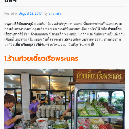
Posted on
August 23, 2017
|
by
อาจุมม่า
อนุสาวรีย์ชัยสมรภูมิ
แลนด์มาร์คจุดสำคัญของประเทศ ที่นอกจากจะเป็นแหล่งรวม
การเดินทางของคนกรุงแล้ว ของเด็ด ของดีที่หลายคนต้องยกนิ้วให้ ก็คือ
ก๋วยเตี๋ยว
เรืออนุสาวรีย์
ชัยฯ ด้วยเอกลักษณ์ชามเล็ก หยุมหยิม น่ารัก แข่งกันกินชามเป็นตั้งๆกับ
เพื่อนก็ได้อรรถรสไม่หยอก วันนี้ เราจะพาไปเทียบกันแบบร้านต่อร้าน ชามต่อชาม
ว่า
ก๋วยเตี๋ยวเรืออนุสาวรีย์
ชัยฯร้านไหน จะมาวินที่สุดใน พ.ศ.นี้!
1.ร้านก๋วยเตี๋ยวเรือพระนคร