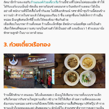
ถัดมาอีกร้านจะเจอกับ
ร้านอนงค์ก๋วยเตี๋ยวเรือ
ร้านนี้ช่วงที่ไปคนไม่ค่อยแออัด ทำให้
ได้รับแอร์แบบเย็นฉ่ำจัดเต็ม คลายร้อนช่วงตอนกลางวันหลังกรำแดดมาได้เป็น
อย่างดี พนักงานที่นี่ใส่เสื้อไม่ซ้ำกันเลย ไม่มีสีเอกลักษณ์ รสชาติน้ำซุปร้านนี้ค่อนข้าง
หวานนำ สำรวจในชามแล้วได้หมูเยอะเกือบ 5 ชิ้น แต่ลูกชิ้นจะไซส์เล็กกว่าร้านอื่น
หน่อย มีเมนูพิเศษเล็กซีอิ๊วแห้งให้ลองสั่งมาชิมกันด้วย
เมื่อเทียบในบรรดาร้านทั้งหมด ร้านนี้จะเล็กที่สุด มีพนักงานน้อยที่สุด แต่ก็เป็นตัว
เลือกให้คนที่ชอบความสบายๆเป็นส่วนตัวได้เป็นอย่างดี แถมมีแมว 1 ตัวแอบมานั่ง
ทักทายลูกค้าในบางเวลาด้วยนะ
3. ก๋วยเตี๋ยวเรือทอง
ร้านนี้คึกคักมาก คนเยอะ โต๊ะเต็มตลอดเว มีเมนูให้เลือกมากมายทั้งแบบชามเล็ก
หรือใครอยากกินชามใหญ่ชามเดียว 40 บาท ก็มีให้เลือก ด้วยความที่คนเยอะเลย
ต้องรอนานหน่อย แต่ช่วงรอก็มีเพลงให้ฟัง พอพนักงานเสื้อสีชมพูมาเสิร์ฟปุ๊ป สำรวจ
ชามแล้วก็เจอหมูเยอะอยู่ เส้นพอเหมาะ ผักบุ้งมีใบ ส่วนรสชาติจากการลงความเห็น