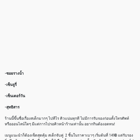
-ซอยรางน้ำ
-เซ็นจูรี่
-เซ็นเตอร์วัน
-สุทธิสาร
ร้านนี้ขึ้นชื่อเรื่องสเต็กมากๆ ไปทีไร คิวแน่นทุกที ไม่มีการรับจองก่อนทั้งโทรศัพท์
หรือออนไลน์ใดๆ มีแต่การไปรอคิวหน้าร้านเท่านั้น อยากกินต้องอดทน!
เมนูแนะนำก็ต้องเซ็ตสุดคุ้ม สเต็กจับคู่ 2 ชิ้นในราคาเบาๆ เริ่มต้นที่ 149฿ แต่รับรอง