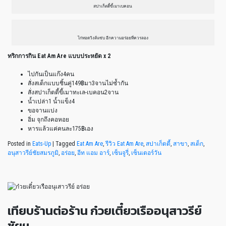
สปาเก็ตตี้ขี้เมาเบคอน
ไก่ทอดวิงส์แซ่บ อีกความอร่อยที่ควรลอง
ทริกการกิน Eat Am Are แบบประหยัด x 2
ไปกันเป็นแก๊ง4คน
สั่งสเต็กแบบชิ้นคู่149฿มา3จานไม่ซ้ำกัน
สั่งสปาเก็ตตี้ขี้เมาทะเล-เบคอน2จาน
น้ำเปล่า1 น้ำแข็ง4
ขอจานแบ่ง
อิ่ม จุกถึงคอหอย
หารแล้วแค่คนละ175฿เอง
Posted in
Eats-Up
|
Tagged
Eat Am Are
,
รีวิว Eat Am Are
,
สปาเก็ตตี้
,
สาขา
,
สเต็ก
,
อนุสาวรีย์ชัยสมรภูมิ
,
อร่อย
,
อีท แอม อาร์
,
เซ็นจูรี่
,
เซ็นเตอร์วัน
เทียบร้านต่อร้าน ก๋วยเตี๋ยวเรืออนุสาวรีย์
ชัยฯ