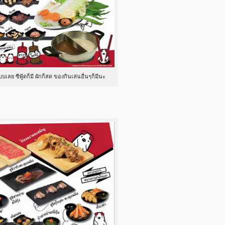
บเลย ซีฟู้ดก็มี ผักก็สด ของกินเล่นอื่นๆก็มีนะ