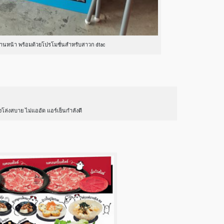
่ด้านหน้า พร้อมด้วยโปรโมชั่นสำหรับสาวก dtac
โล่งสบาย ไม่แออัด แอร์เย็นกำลังดี