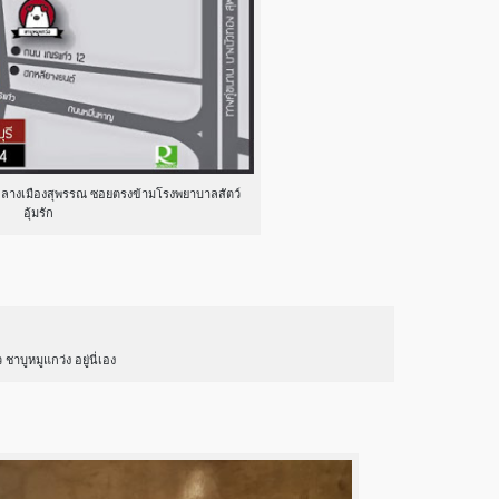
จกลางเมืองสุพรรณ ซอยตรงข้ามโรงพยาบาลสัตว์
อุ้มรัก
 ชาบูหมูแกว่ง อยู่นี่เอง