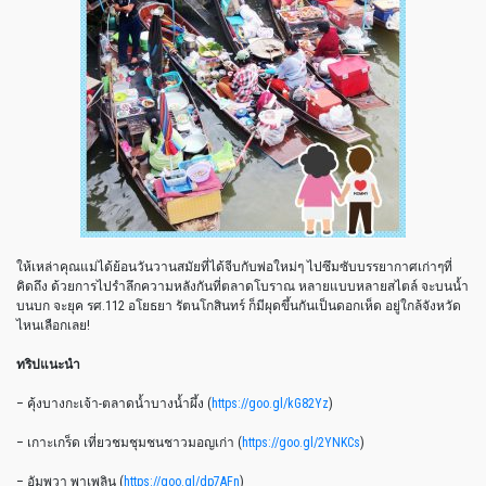
ให้เหล่าคุณแม่ได้ย้อนวันวานสมัยที่ได้จีบกับพ่อใหม่ๆ ไปซึมซับบรรยากาศเก่าๆที่
คิดถึง ด้วยการไปรำลึกความหลังกันที่ตลาดโบราณ หลายแบบหลายสไตล์ จะบนน้ำ
บนบก จะยุค รศ.112 อโยธยา รัตนโกสินทร์ ก็มีผุดขึ้นกันเป็นดอกเห็ด อยู่ใกล้จังหวัด
ไหนเลือกเลย!
ทริปแนะนำ
– คุ้งบางกะเจ้า-ตลาดน้ำบางน้ำผึ้ง (
https://goo.gl/kG82Yz
)
– เกาะเกร็ด เที่ยวชมชุมชนชาวมอญเก่า (
https://goo.gl/2YNKCs
)
– อัมพวา พาเพลิน (
https://goo.gl/dp7AFn
)