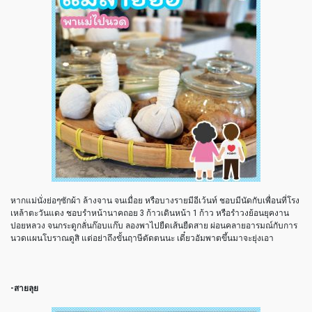
หากแม่นั่งย่อๆซักผ้า ล้างจาน จนเมื่อย หรือบางรายมีอีเว้นท์ ชอบมีนัดกับเพื่อนที่โรง
เหล้าตะวันแดง ชอบรำหน้านาคถอย 3 ก้าวเดินหน้า 1 ก้าว หรือรำวงย้อนยุคงาน
ปอยหลวง จนกระดูกลั่นก๊อบแก๊บ ลองพาไปยืดเส้นยืดสาย ผ่อนคลายอารมณ์กับการ
นวดแผนโบราณดูสิ แต่อย่าถึงขั้นฤาษีดัดตนนะ เดี๋ยวอัมพาตขึ้นมาจะยุ่งเอา
-สายลุย