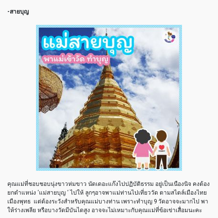
-สายบุญ
คุณแม่ที่ชอบชอบนุ่งขาวห่มขาว นัดเดอะแก๊งไปปฏิบัติธรรม อยู่เป็นเนืองนิจ คงต้อง
ยกตำแหน่ง ‘แม่สายบุญ ‘ ไปให้ ลูกๆอาจพาแม่ท่านไปเที่ยววัด ตามสไตล์เมืองไทย
เมืองพุทธ แต่ต้องระวังสำหรับคุณแม่บางท่าน เพราะทำบุญ 9 วัดอาจจะมากไป พา
ให้ร่างเพลีย หรือบางวัดมีบันไดสูง อาจจะไม่เหมาะกับคุณแม่ที่ข้อเข่าเสื่อมนะคะ