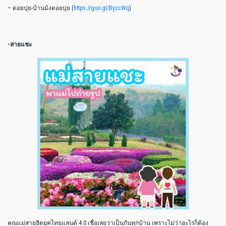
– ดอยปุย-บ้านม้งดอยปุย (
https://goo.gl/ByzcWq
)
-สายแชะ
คุณแม่สายฮิตยุคไทยแลนด์ 4.0 เชื่อเลยว่าเป็นกันทุกบ้าน เพราะไม่ว่าอะไรก็ต้อง