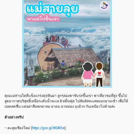
คุณแม่ท่านใดที่แข็งแกร่งดุจหินผา ลูกๆลองพาขับรถขึ้นเขา พาเที่ยวชมที่สูง ขึ้นไป
สูดอากาศบริสุทธิ์เหนือระดับน้ำทะเล 8 หมื่นฟุต ไปสัมผัสทะเลหมอกยามเช้า เพื่อให้
ปอดสดชื่น แต่อย่าลืมพกยาลม ยาดม ยาหม่อง ถุงอ้วก กันเหนียวไปด้วยล่ะ
ตัวอย่างทริป
– ตะลุยเชียงใหม่ (
https://goo.gl/WEAVbe
)