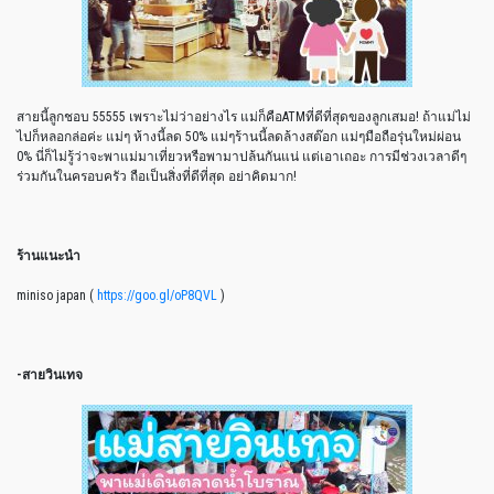
สายนี้ลูกชอบ 55555 เพราะไม่ว่าอย่างไร แม่ก็คือATMที่ดีที่สุดของลูกเสมอ! ถ้าแม่ไม่
ไปก็หลอกล่อค่ะ แม่ๆ ห้างนี้ลด 50% แม่ๆร้านนี้ลดล้างสต๊อก แม่ๆมือถือรุ่นใหม่ผ่อน
0% นี่ก็ไม่รู้ว่าจะพาแม่มาเที่ยวหรือพามาปล้นกันแน่ แต่เอาเถอะ การมีช่วงเวลาดีๆ
ร่วมกันในครอบครัว ถือเป็นสิ่งที่ดีที่สุด อย่าคิดมาก!
ร้านแนะนำ
miniso japan (
https://goo.gl/oP8QVL
)
-สายวินเทจ