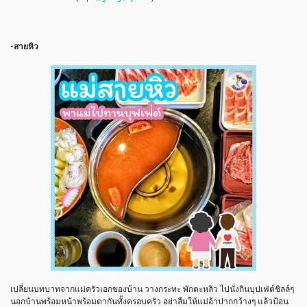
-สายหิว
เปลี่ยนบทบาทจากแม่ครัวเอกของบ้าน วางกระทะ พักตะหลิว ไปนั่งกินบุปเฟ่ต์ชิลล์ๆ
นอกบ้านพร้อมหน้าพร้อมตากันทั้งครอบครัว อย่าลืมให้แม่อ้าปากกว้างๆ แล้วป้อน