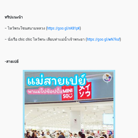
ทริปแนะนำ
– ไหว้พระโซนสนามหลวง (
https://goo.gl/nK81pK
)
– นั่งเรือ chic chic ไหว้พระ เลียบท่าเเม่น้ำเจ้าพระยา (
https://goo.gl/wN7kuf
)
-สายเปย์