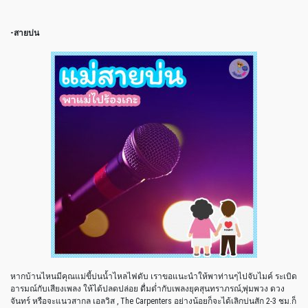
-สายบ่น
หากบ้านไหนมีคุณแม่ขี้บ่นน้ำไหลไฟดับ เราขอแนะนำให้พาท่านๆไปจับไมค์ ระเบิด
อารมณ์กับเสียงเพลง ให้ได้ปลดปล่อย ดื่มด่ำกับเพลงยุคสุนทราภรณ์,พุ่มพวง ดวง
จันทร์ หรือจะแนวสากล เอลวิส , The Carpenters อย่างน้อยก็จะได้เลิกบ่นสัก 2-3 ชม.ก็