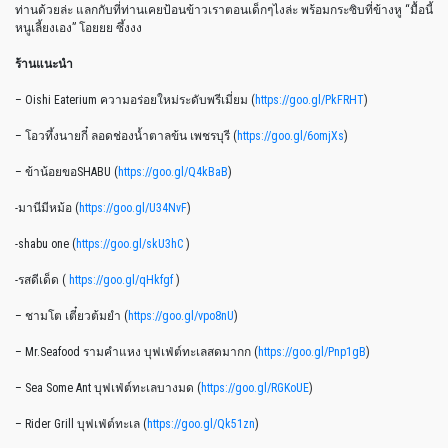
ท่านด้วยล่ะ แลกกับที่ท่านเคยป้อนข้าวเราตอนเด็กๆไงล่ะ พร้อมกระซิบที่ข้างหู “มื้อนี้
หนูเลี้ยงเอง” โอยยย ซึ้งงง
ร้านแนะนำ
– Oishi Eaterium ความอร่อยใหม่ระดับพรีเมี่ยม (
https://goo.gl/PkFRHT
)
– โอวทึ้งนายกี๋ ลอดช่องน้ำตาลข้น เพชรบุรี (
https://goo.gl/6omjXs
)
– ข้าน้อยขอSHABU (
https://goo.gl/Q4kBaB
)
-มานีมีหม้อ (
https://goo.gl/U34NvF
)
-shabu one (
https://goo.gl/skU3hC
)
-รสดีเด็ด (
https://goo.gl/qHkfgf
)
– ชามโต เตี๋ยวต้มยำ (
https://goo.gl/vpo8nU
)
– Mr.Seafood รามคำแหง บุฟเฟ่ต์ทะเลสดมากก (
https://goo.gl/Pnp1gB
)
– Sea Some Ant บุฟเฟ่ต์ทะเลบางมด (
https://goo.gl/RGKoUE
)
– Rider Grill บุฟเฟ่ต์ทะเล (
https://goo.gl/Qk51zn
)