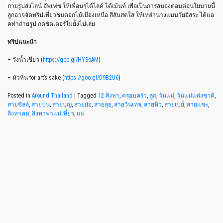
ถ่ายรูปส่งไลน์ อัพเฟซ ให้เพื่อนๆได้ไลค์ ได้เม้นท์ เพื่อเป็นการสนองตอบต่อนโยบายนี้
ลูกอาจจัดทริปเที่ยวชมดอกไม้เมืองเหนือ สีสันสดใส ให้เหล่านางแบบวัยอิสระ ได้แอ
คท่าถ่ายรูป กดชัตเตอร์ไม่ยั้งไปเลย
ทริปแนะนำ
– วังน้ำเขียว (
https://goo.gl/HYSoAM
)
– หัวหิน-for art’s sake (
https://goo.gl/D9B2U6
)
Posted in
Around Thailand
|
Tagged
12 สิงหา
,
ครอบครัว
,
ลูก
,
วันแม่
,
วันแม่แห่งชาติ
,
สายชิลล์
,
สายบ่น
,
สายบุญ
,
สายย่อ
,
สายลุย
,
สายวินเทจ
,
สายหิว
,
สายเปย์
,
สายแชะ
,
สิงหาคม
,
สิงหาพาแม่เที่ยว
,
แม่