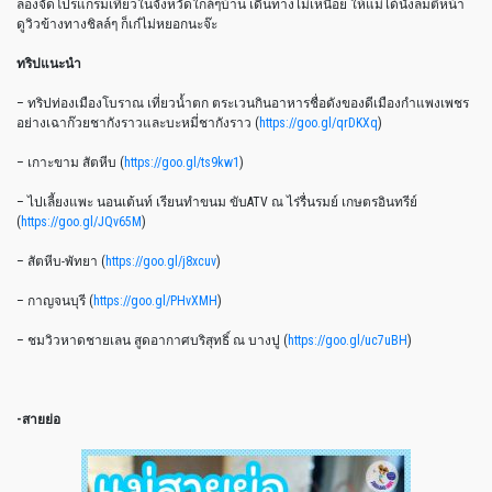
ลองจัดโปรแกรมเที่ยวในจังหวัดใกล้ๆบ้าน เดินทางไม่เหนื่อย ให้แม่ได้นั่งลมตีหน้า
ดูวิวข้างทางชิลล์ๆ ก็เก๋ไม่หยอกนะจ๊ะ
ทริปแนะนำ
– ทริปท่องเมืองโบราณ เที่ยวน้ำตก ตระเวนกินอาหารชื่อดังของดีเมืองกำแพงเพชร
อย่างเฉาก๊วยชากังราวและบะหมี่ชากังราว (
https://goo.gl/qrDKXq
)
– เกาะขาม สัตหีบ (
https://goo.gl/ts9kw1
)
– ไปเลี้ยงแพะ นอนเต้นท์ เรียนทำขนม ขับATV ณ ไร่รื่นรมย์ เกษตรอินทรีย์
(
https://goo.gl/JQv65M
)
– สัตหีบ-พัทยา (
https://goo.gl/j8xcuv
)
– กาญจนบุรี (
https://goo.gl/PHvXMH
)
– ชมวิวหาดชายเลน สูดอากาศบริสุทธิ์ ณ บางปู (
https://goo.gl/uc7uBH
)
-สายย่อ