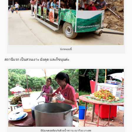
นั่งรถแบบนี้
สถานีแรก เป็นสวนเงาะ มังคุด และก็ขนุนค่ะ
มีน้องๆคอยต้อนรับด้วยน้ำหวาน เฉาก๊วย เงาะสด