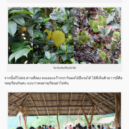
ใครใคร่ปีนก็ปีนได้ 555
จากนั้นก็ไปต่อ ด่านที่สอง คนเยอะมว๊ากกก กินผลไม้อื่นรอได้ ไอ้ที่เห็นคิวยาวๆนี่คือ
รอทุเรียนกันค่ะ แบบว่าคนผ่าทุเรียนผ่าไม่ทัน