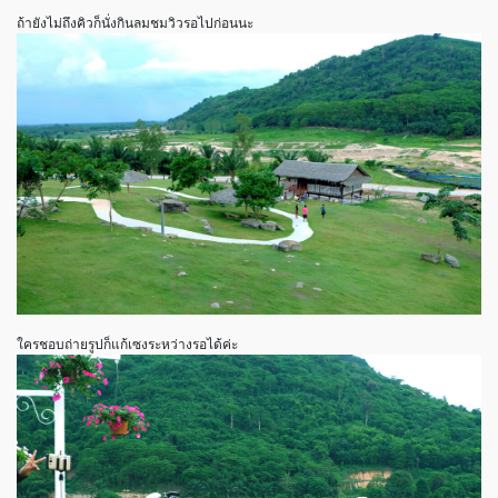
ถ้ายังไม่ถึงคิวก็นั่งกินลมชมวิวรอไปก่อนนะ
ใครชอบถ่ายรูปก็แก้เซงระหว่างรอได้ค่ะ