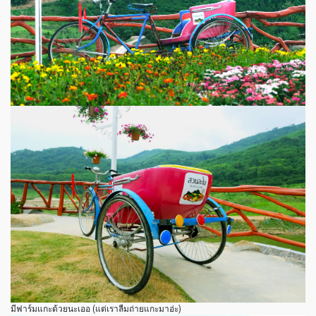
มีฟาร์มแกะด้วยนะเออ (แต่เราลืมถ่ายแกะมาอ่ะ)