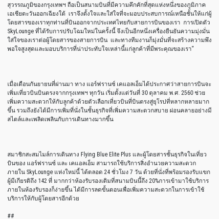
สุวรรณภูมิของกรุงเทพฯ ถือเป็นสนามบินที่มีความคึกคักที่สุดแห่งหนึ่งของภูมิภาค
เอเชียตะวันออกเฉียงใต้ เราจึงตั้งใจและใส่ใจที่จะมอบประสบการณ์เหนือชั้นให้แก่ผู้
โดยสารของเราทุกท่านที่บินออกจากประเทศไทยกับสายการบินของเรา การเปิดตัว
SkyLounge ที่ได้รับการปรับโฉมใหม่ในครั้งนี้ จึงเป็นอีกหนึ่งเครื่องยืนยันความมุ่งมั่น
ใส่ใจของเราต่อผู้โดยสารของสายการบิน และทางทีมงานก็มุ่งมั่นที่จะสร้างความพึง
พอใจสูงสุดและมอบบริการที่น่าประทับใจเหล่านี้แก่ลูกค้าที่มีพระคุณของเรา”
เมื่อเดือนกันยายนที่ผ่านมา ทาง แอร์ฟรานซ์ เคแอลเอ็มได้ประกาศว่าสายการบินจะ
เพิ่มเที่ยวบินบินตรงจากกรุงเทพฯ ทุกวัน เริ่มตั้งแต่วันที่ 30 ตุลาคม พ.ศ. 2560 ช่วย
เพิ่มความสะดวกให้กับลูกค้าด้วยตัวเลือกเที่ยวบินที่บินตรงสู่ยุโรปที่หลากหลายมาก
ขึ้น รวมถึงยังได้มีการเพิ่มที่นั่งในชั้นธุรกิจที่เพิ่มความสะดวกสบาย ผ่อนคลายอย่างมี
สไตล์และเพลิดเพลินกับการเดินทางมากขึ้น
สมาชิกสะสมไมล์การเดินทาง Flying Blue Elite Plus และผู้โดยสารชั้นธุรกิจในเที่ยว
บินของ แอร์ฟรานซ์ และ เคแอลเอ็ม สามารถใช้บริการสิ่งอำนวยความสะดวก
ภายใน SkyLounge แห่งใหม่นี้ ได้ตลอด 24 ชั่วโมง 7 วัน ด้วยที่นั่งที่พร้อมรองรับแขก
ผู้มีเกียรติถึง 142 ที่ มากกว่าห้องรับรองเดิมที่สนามบินนี้ถึง 20%การเข้ามาใช้บริการ
ภายในห้องรับรองก็ง่ายขึ้น ได้มีการลดขั้นตอนเพื่อเพิ่มความสะดวกในการเข้าใช้
บริการให้กับผู้โดยสารอีกด้วย
##