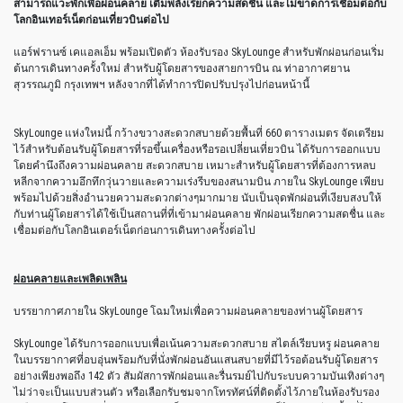
สามารถแวะพักเพื่อผ่อนคลาย เติมพลังเรียกความสดชื่น และไม่ขาดการเชื่อมต่อกับ
โลกอินเทอร์เน็ตก่อนเที่ยวบินต่อไป
แอร์ฟรานซ์ เคแอลเอ็ม พร้อมเปิดตัว ห้องรับรอง SkyLounge สำหรับพักผ่อนก่อนเริ่ม
ต้นการเดินทางครั้งใหม่ สำหรับผู้โดยสารของสายการบิน ณ ท่าอากาศยาน
สุวรรณภูมิ กรุงเทพฯ หลังจากที่ได้ทำการปิดปรับปรุงไปก่อนหน้านี้
SkyLounge แห่งใหม่นี้ กว้างขวางสะดวกสบายด้วยพื้นที่ 660 ตารางเมตร จัดเตรียม
ไว้สำหรับต้อนรับผู้โดยสารที่รอขึ้นเครื่องหรือรอเปลี่ยนเที่ยวบิน ได้รับการออกแบบ
โดยคำนึงถึงความผ่อนคลาย สะดวกสบาย เหมาะสำหรับผู้โดยสารที่ต้องการหลบ
หลีกจากความอึกทึกวุ่นวายและความเร่งรีบของสนามบิน ภายใน SkyLounge เพียบ
พร้อมไปด้วยสิ่งอำนวยความสะดวกต่างๆมากมาย นับเป็นจุดพักผ่อนที่เงียบสงบให้
กับท่านผู้โดยสารได้ใช้เป็นสถานที่ที่เข้ามาผ่อนคลาย พักผ่อนเรียกความสดชื่น และ
เชื่อมต่อกับโลกอินเตอร์เน็ตก่อนการเดินทางครั้งต่อไป
ผ่อนคลายและเพลิดเพลิน
บรรยากาศภายใน SkyLounge โฉมใหม่เพื่อความผ่อนคลายของท่านผู้โดยสาร
SkyLounge ได้รับการออกแบบเพื่อเน้นความสะดวกสบาย สไตล์เรียบหรู ผ่อนคลาย
ในบรรยากาศที่อบอุ่นพร้อมกับที่นั่งพักผ่อนอันแสนสบายที่มีไว้รอต้อนรับผู้โดยสาร
อย่างเพียงพอถึง 142 ตัว สัมผัสการพักผ่อนและรื่นรมย์ไปกับระบบความบันเทิงต่างๆ
ไม่ว่าจะเป็นแบบส่วนตัว หรือเลือกรับชมจากโทรทัศน์ที่ติดตั้งไว้ภายในห้องรับรอง