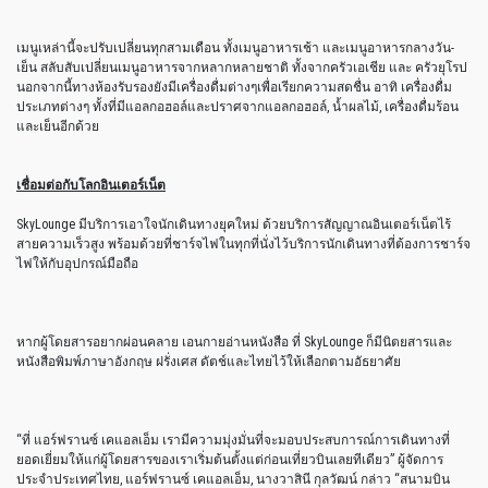
เมนูเหล่านี้จะปรับเปลี่ยนทุกสามเดือน ทั้งเมนูอาหารเช้า และเมนูอาหารกลางวัน-
เย็น สลับสับเปลี่ยนเมนูอาหารจากหลากหลายชาติ ทั้งจากครัวเอเชีย และ ครัวยุโรป
นอกจากนี้ทางห้องรับรองยังมีเครื่องดื่มต่างๆเพื่อเรียกความสดชื่น อาทิ เครื่องดื่ม
ประเภทต่างๆ ทั้งที่มีแอลกอฮอล์และปราศจากแอลกอฮอล์, น้ำผลไม้, เครื่องดื่มร้อน
และเย็นอีกด้วย
เชื่อมต่อกับโลกอินเตอร์เน็ต
SkyLounge มีบริการเอาใจนักเดินทางยุคใหม่ ด้วยบริการสัญญาณอินเตอร์เน็ตไร้
สายความเร็วสูง พร้อมด้วยที่ชาร์จไฟในทุกที่นั่งไว้บริการนักเดินทางที่ต้องการชาร์จ
ไฟให้กับอุปกรณ์มือถือ
หากผู้โดยสารอยากผ่อนคลาย เอนกายอ่านหนังสือ ที่ SkyLounge ก็มีนิตยสารและ
หนังสือพิมพ์ภาษาอังกฤษ ฝรั่งเศส ดัตช์และไทยไว้ให้เลือกตามอัธยาศัย
“ที่ แอร์ฟรานซ์ เคแอลเอ็ม เรามีความมุ่งมั่นที่จะมอบประสบการณ์การเดินทางที่
ยอดเยี่ยมให้แก่ผู้โดยสารของเราเริ่มต้นตั้งแต่ก่อนเที่ยวบินเลยทีเดียว” ผู้จัดการ
ประจำประเทศไทย, แอร์ฟรานซ์ เคแอลเอ็ม, นางวาสินี กุลวัฒน์ กล่าว “สนามบิน