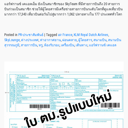
แอร์ฟรานซ์ เคแอลเอ็ม ยังเป็นสมาชิกของ SkyTeam ที่มีสายการบินถึง 20 สายการ
บินร่วมเป็นสมาชิก ช่วยให้ผู้โดยสารมีเครือข่ายสายการบินระดับโลกที่ดูแลเที่ยวบิน
มากกว่า 17,343 เที่ยวบินต่อวันไปสู่มากกว่า 1,062 ปลายทางใน 177 ประเทศทั่วโลก
Posted in
PR-ประชาสัมพันธ์
|
Tagged
air France
,
KLM Royal Dutch Airlines
,
SkyLounge
,
ต่างประเทศ
,
ท่าอากาศยาน
,
ผ่อนคลาย
,
ผู้โดยสาร
,
สนามบิน
,
สนามบิน
สุวรรณภูมิ
,
สายการบิน
,
หรู
,
ห้องรับรอง
,
เครื่องบิน
,
เดินทาง
,
แอร์ฟรานซ์ เคแอล