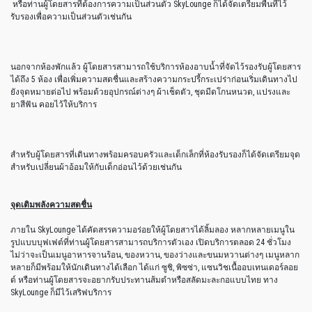
หรือท่านผู้โดยสารที่ต้องการความเป็นส่วนตัว SkyLounge ก็ได้จัดเตรียมพื้นที่ไว้
รับรองเพื่อความเป็นส่วนตัวเช่นกัน
นอกจากห้องพักแล้ว ผู้โดยสารสามารถใช้บริการห้องอาบน้ำที่จัดไว้รองรับผู้โดยสาร
ได้ถึง 5 ห้อง เพื่อเพิ่มความสดชื่นและสร้างความกระปรี้กระเปร่าก่อนเริ่มเดินทางไป
ยังจุดหมายต่อไป พร้อมด้วยอุปกรณ์ต่างๆ ผ้าเช็ดตัว, ชุดมีดโกนหนวด, แปรงและ
ยาสีฟัน คอยไว้ให้บริการ
สำหรับผู้โดยสารที่เดินทางพร้อมครอบครัวและเด็กเล็กที่ห้องรับรองก็ได้จัดเตรียมจุด
สำหรับเปลี่ยนผ้าอ้อมให้กับเด็กอ่อนไว้ด้วยเช่นกัน
จุดเติมพลังความสดชื่น
ภายใน SkyLounge ได้คัดสรรความอร่อยให้ผู้โดยสารได้ลิ้มลอง หลากหลายเมนูใน
รูปแบบบุฟเฟต์ที่ท่านผู้โดยสารสามารถบริการตัวเอง เปิดบริการตลอด 24 ชั่วโมง
ไม่ว่าจะเป็นเมนูอาหารจานร้อน, ของหวาน, ของว่างและขนมหวานต่างๆ เมนูหลาก
หลายก็มีพร้อมให้นักเดินทางได้เลือก ได้แก่ ซูชิ, พิซซ่า, แซนวิชเนื้ออบเทนเดอร์ลอย
ด์ หรือท่านผู้โดยสารจะอยากรับประทานส้มตำหรือสลัดมะละกอแบบไทย ทาง
SkyLounge ก็มีไว้เสริฟบริการ