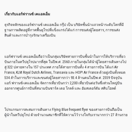
เกี่ยวกับแอร์ฟรานซ์ เคแอลเอ็ม
ธุรกิจหลักของแอร์ฟรานซ์ เคแอลเอ็ม กรุ๊ป เป็น บริษัทชั้นนำแถวหน้าระดับโลกที่มี
ฐานการผลิตอยู่ที่ภาคพื้นยุโรปที่แข็งแกร่งได้แก่ การขนส่งผู้โดยสาร, การขนส่ง
สินค้าและการบำรุงรักษาเครื่องบิน
แอร์ฟรานซ์ เคแอลเอ็มถือว่าเป็นกลุ่มบริษัทสายการบินชั้นนำในการให้บริการเที่ยว
บินภายในทวีปยุโรปมากที่สุด ในปีพ.ศ. 2560 ภายในกลุ่มได้นำผู้โดยสารเดินทางไป
สู่ 322 ปลายทางใน 157 ประเทศ ภายใต้สายการบินทั้ง 4 สายการบิน ได้แก่ Air
France, KLM Royal Dutch Airlines, Transavia และ HOP! Air France ด้วยฝูงบินทั้งหมด
534 ลำในการบริการและขนส่งผู้โดยสารกว่า 93.4 ล้านคนในปีพ.ศ. 2559 ปัจจุบัน
แอร์ ฟรานซ์-เคแอลเอ็ม จัดการเที่ยวบินกว่า 2,200 เที่ยวบินต่อวันซึ่งส่วนใหญ่บิน
ออกจากศูนย์การบินที่สนามบินชาร์ล เดอ โกลล์ และ อัมสเตอร์ดัม สคิบโฮลด์
โปรแกรมการสะสมการเดินทาง Flying Blue frequent flyer ของสายการบินถือเป็น
ผู้นำในทวีปยุโรป ด้วยจำนวนสมาชิกที่ให้ความไว้วางใจกับเรามากกว่า 27 ล้านราย