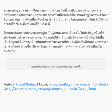
ล่าสุด พล.อ.อนุพงษ์ เผ่าจินดา รมว.มหาดไทย ได้ชี้แจงถึงประกาศกฎกระทรวง
กำหนดแบบเอกสารตามกฎหมายว่าคนเข้าเมืองและวิธีการขอหลักฐานการแจ้งออก
ไปนอกราชอาณาจักรเพื่อกลับเข้ามาอีกว่า เป็นการเปลี่ยนแบบฟอร์มใหม่ ไม่ใช่การ
ยกเลิกใช้ ซึ่งจะมีผลบังคับใช้ 1 ต.ค.นี้
โดยแนวคิดขอยกเลิกฝ่ายเศรษฐกิจเป็นผู้เสนอเพราะเห็นว่าไม่ได้นำข้อมูลนี้ไปใช้
ประโยชน์ แต่กระทรวงการท่องเที่ยวและกีฬา เห็นว่ายังมีความจำเป็นต้องใช้เพื่อ
เก็บข้อมูลสถิตินักท่องเที่ยวที่เดินทางเข้ามาท่องเที่ยวและที่พัก ทั้งนี้ขั้นตอนการกรอก
เอกสารใหม่จะง่ายขึ้น เพื่อลดปัญหาความแออัดการที่ด่านตรวจคนเข้าเมืองใน
สนามบิน
ใบ ตม.รูปแบบใหม่ อำนวยความสะดวกให้ผู้โดยสารมากขึ้น
Posted in
Around Thailand
|
Tagged
กรอก
,
ดอนเมือง
,
ตม
,
ตรวจคนเข้าเมือง
,
นักท่อง
เที่ยว
,
ผู้โดยสาร
,
สนามบิน
,
สุวรรณภูมิ
,
เดินทาง
,
แบบฟอร์ม
,
ใบ ตม.
,
ใบตม.