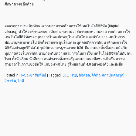
ศึกษาต่างๆ อีกด้วย
ผลจากการประเมินทักษะความสามารถด้านการใช้เทคโนโลยีดิจิทัล (Digital
Literacy) ทำให้องค์กรและสถาบันต่างๆทราบว่าสมรรถนะความสามารถด้านการใช้
เทคโนโลยีดิจิทัลของบุคลากรในองค์กรอยู่ในระดับใด และนำไปวางแผนในการ
พัฒนาบุคลากรต่อไป อีกทั้งช่วยกระตุ้นให้แต่ละบุคคลเกิดการพัฒนาทักษะการใช้
ดิจิทัลอย่างถูกวิธีต่อไป วุฒิบัตรมาตรฐานสากล ICDL มีความมุ่งมั่นที่จะร่วมมือกับ
ทุกภาคส่วยในการพัฒนายกระดับความสามารถในการใช้เทคโนโลยีดิจิทัลให้กับคน
ไทย ทั้งนักเรียน นักศึกษา คนทำงานทั้งภาครัฐและเอกชน เพื่อช่วยเพิ่มขีดความ
สามารถในการแข่งขันให้แก่ประเทศไทย สู่ไทยแลนด์ 4.0 อย่างมั่งคั่งและยั่งยืน
Posted in
PR-ประชาสัมพันธ์
|
Tagged
ICDL
,
TPQI
,
ดิจิตอล
,
ดิจิทัล
,
สถาบันคุณวุฒิ
วิชาชีพ
,
ไอที