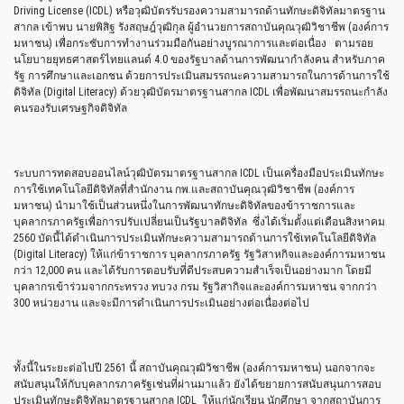
Driving License (ICDL) หรือวุฒิบัตรรับรองความสามารถด้านทักษะดิจิทัลมาตรฐาน
สากล เข้าพบ นายพิสิฐ รังสฤษฎ์วุฒิกุล ผู้อำนวยการสถาบันคุณวุฒิวิชาชีพ (องค์การ
มหาชน) เพื่อกระชับการทำงานร่วมมือกันอย่างบูรณาการและต่อเนื่อง ตามรอย
นโยบายยุทธศาสตร์ไทยแลนด์ 4.0 ของรัฐบาลด้านการพัฒนากำลังคน สำหรับภาค
รัฐ การศึกษาและเอกชน ด้วยการประเมินสมรรถนะความสามารถในการด้านการใช้
ดิจิทัล (Digital Literacy) ด้วยวุฒิบัตรมาตรฐานสากล ICDL เพื่อพัฒนาสมรรถนะกำลัง
คนรองรับเศรษฐกิจดิจิทัล
ระบบการทดสอบออนไลน์วุฒิบัตรมาตรฐานสากล ICDL เป็นเครื่องมือประเมินทักษะ
การใช้เทคโนโลยีดิจิทัลที่สำนักงาน กพ.และสถาบันคุณวุฒิวิชาชีพ (องค์การ
มหาชน) นำมาใช้เป็นส่วนหนึ่งในการพัฒนาทักษะดิจิทัลของข้าราชการและ
บุคลากรภาครัฐเพื่อการปรับเปลี่ยนเป็นรัฐบาลดิจิทัล ซึ่งได้เริ่มตั้งแต่เดือนสิงหาคม
2560 บัดนี้ได้ดำเนินการประเมินทักษะความสามารถด้านการใช้เทคโนโลยีดิจิทัล
(Digital Literacy) ให้แก่ข้าราชการ บุคลากรภาครัฐ รัฐวิสาหกิจและองค์การมหาชน
กว่า 12,000 คน และได้รับการตอบรับที่ดีประสบความสำเร็จเป็นอย่างมาก โดยมี
บุคลากรเข้าร่วมจากกระทรวง ทบวง กรม รัฐวิสากิจและองค์การมหาชน จากกว่า
300 หน่วยงาน และจะมีการดำเนินการประเมินอย่างต่อเนื่องต่อไป
ทั้งนี้ในระยะต่อไปปี 2561 นี้ สถาบันคุณวุฒิวิชาชีพ (องค์การมหาชน) นอกจากจะ
สนับสนุนให้กับบุคลากรภาครัฐเช่นที่ผ่านมาแล้ว ยังได้ขยายการสนับสนุนการสอบ
ประเมินทักษะดิจิทัลมาตรฐานสากล ICDL ให้แก่นักเรียน นักศึกษา จากสถาบันการ