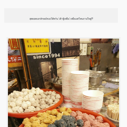
สุดยอดเอกลักษณ์ของไต้หวัน ‘เต้าหู้เหม็น’ เหม็นแค่ไหนถามใจดู??