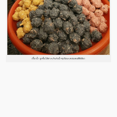
เกี๊ยวน้ำ ลูกชิ้นไส้ต่างๆ กินกับน้ำซุปร้อนๆ คล่องคอดีทีเดียว