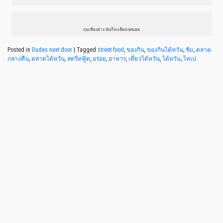
กุนเชียงย่าง มันก็จะเลี่ยนๆหน่อย
Posted in
Dudes next door
|
Tagged
street food
,
ของกิน
,
ของกินไต้หวัน
,
ชิม
,
ตลาด
กลางคืน
,
ตลาดไต้หวัน
,
สตรีทฟู้ด
,
อร่อย
,
อาหาร
,
เที่ยวไต้หวัน
,
ไต้หวัน
,
ไทเป