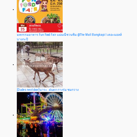
มหกรรมอาหาร Fun Food Fair แม่มณีชวนชิม @The Mall Bangkapi I เดอะมอลล์
บางกะปิ
[Dudes next door]นาระ : ฝนตก กางร่ม ชมกวาง