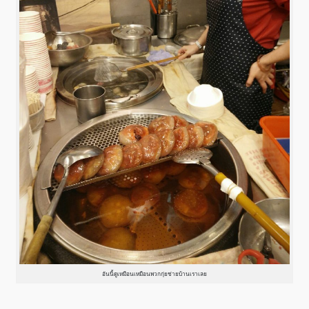
อันนี้ดูเหมือนเหมือนพวกกุ่ยช่ายบ้านเราเลย