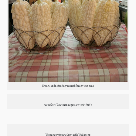
น้ำมะระ เครื่องดื่มเพื่อสุขภาพ ที่เห็นแล้วขมคอเลย
ปลาหมึกตัวใหญ่ราดซอสสูตรเฉพาะ น่ากินจัง
ไส้กรอกสารพัดแบบ มีหลายเนื้อให้เลือกเลย