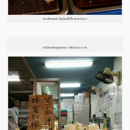
ปลาหมึกทอดตัวใหญ่ไซส์บิ๊กบึ้ม ฟินสะใจมาก
ผลไม้สด มีชมพู่ น้อยหน่า เหมือนบ้านเราเลย