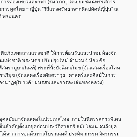
งการท่องเที่ยวและกีฬา (รมว.กก.) ได้เยี่ยมชมนิทรรศการ
รทูตไทย – ญี่ปุ่น “วิถีแห่งศรัทธาจากศิลปทัศน์ญี่ปุ่น” ณ
ติ พระนคร
ิพิธภัณฑสถานแห่งชาติ ให้การต้อนรับและนำชมห้องจัด
แห่งชาติ พระนคร ปรับปรุงใหม่ จำนวน 4 ห้อง คือ
พัสตราภูษาภัณฑ์) พระที่นั่งปัจฉิมาภิมุข (จัดแสดงเรื่องโลห
พาภิมุข (จัดแสดงเรื่องศัสตราวุธ : ศาสตร์และศิลป์ในการ
เรื่องนาฏดุริยางค์ : มหรสพและการละเล่นของหลวง)
วนทุกยุคสมัยมาจัดแสดงในประเทศไทย ภายในนิทรรศการพิเศษ
ถุ ชิ้นสำคัญตั้งแต่ยุคก่อนประวัติศาสตร์ สมัยโจมน จนถึงยุค
ที่ได้จากการขุดค้นทางโบราณคดี ประติมากรรม จิตรกรรม