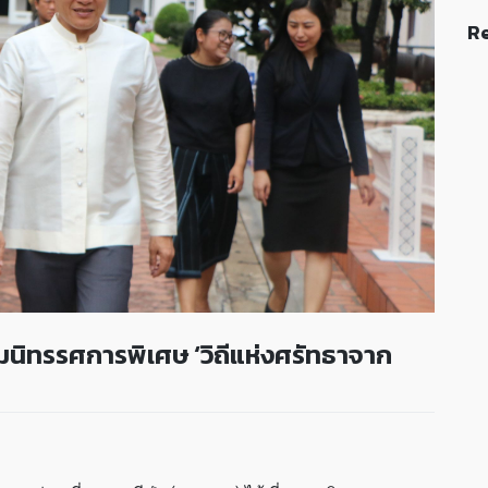
Re
ชมนิทรรศการพิเศษ ‘วิถีแห่งศรัทธาจาก