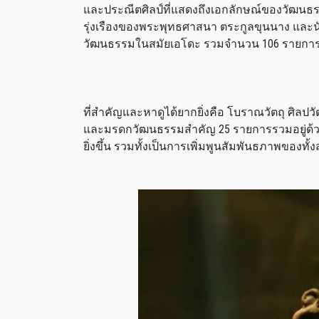
และประณีตศิลป์ที่แสดงถึงเอกลักษณ์ของวัฒนธรรมญ
รุ่งเรืองของพระพุทธศาสนา ตระกูลขุนนาง แล
วัฒนธรรมในสมัยเอโดะ รวมจำนวน 106 รายการ (
ที่สำคัญและหาดูได้ยากยิ่งคือ โบราณวัตถุ ศิลปว
และมรดกวัฒนธรรมสำคัญ 25 รายการรวมอยู่ด้วย 
ยิ่งขึ้น รวมทั้งเป็นการเพิ่มพูนสัมพันธภาพของทั้