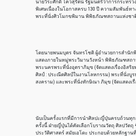
นายวีระศักดิ์ โควสุรัตน์ รัฐมนตรีว่าการกระทรว
พิเศษเนื่องในโอกาสครบ 130 ปี ความสัมพันธ์ทางกา
พระที่นั่งศิวโมกขพิมาน พิพิธภัณฑสถานแห่งชา
โดยนายพนมบุตร จันทรโชติ ผู้อำนวยการสำนักพ
แสดงภายในหมู่พระวิมานวังหน้า พิพิธภัณฑสถาน
พระนครพระที่นั่งอุตราภิมุข (จัดแสดงเรื่องอิสริย
ศิลป์ : ประณีตศิลป์ในงานโลหกรรม) พระที่นั่งบูร
สงคราม) และพระที่นั่งทักษิณา ภิมุข (จัดแสดง
นับเป็นครั้งแรกที่มีการนำศิลปะญี่ปุ่นครบถ้
ครั้งนี้ ฝ่ายญี่ปุ่นได้คัดเลือกโบราณวัตถุ ศิลปวัต
ประวัติศาสตร์ สมัยเอโดะ ประกอบด้วยหลักฐาน