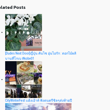
lated Posts
[Dudes Next Door]ญี่ปุ่น คันไซ อุ่นไอรัก : ดอกไม้ผลิ
บานที่โกเบ #kobe01
CityWinterFest แฮ้งเอ้าท์ ฟังดนตรีชิลๆส่งท้ายปี