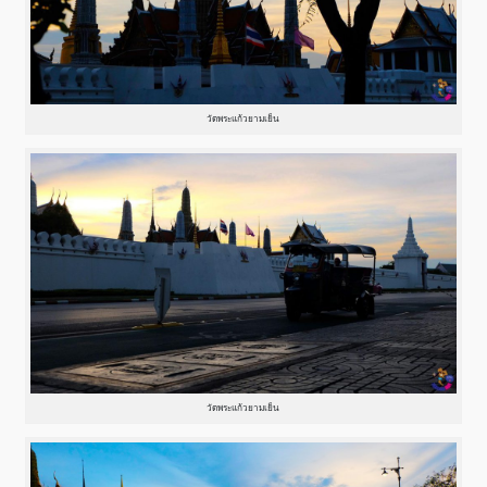
วัดพระแก้วยามเย็น
วัดพระแก้วยามเย็น