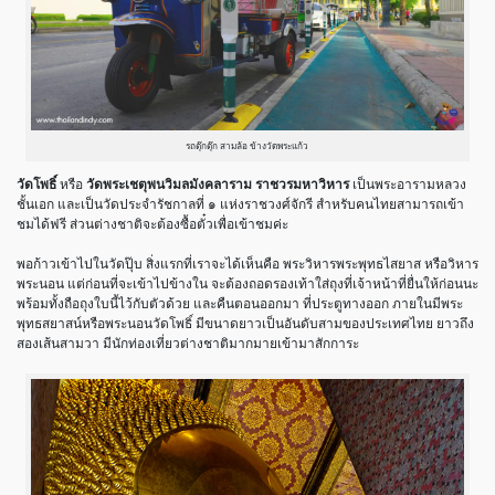
รถตุ๊กตุ๊ก สามล้อ ข้างวัดพระแก้ว
วัดโพธิ์
หรือ
วัดพระเชตุพนวิมลมังคลาราม ราชวรมหาวิหาร
เป็นพระอารามหลวง
ชั้นเอก และเป็นวัดประจำรัชกาลที่ ๑ แห่งราชวงศ์จักรี สำหรับคนไทยสามารถเข้า
ชมได้ฟรี ส่วนต่างชาติจะต้องซื้อตั๋วเพื่อเข้าชมค่ะ
พอก้าวเข้าไปในวัดปุ๊บ สิ่งแรกที่เราจะได้เห็นคือ พระวิหารพระพุทธไสยาส หรือวิหาร
พระนอน แต่ก่อนที่จะเข้าไปข้างใน จะต้องถอดรองเท้าใส่ถุงที่เจ้าหน้าที่ยื่นให้ก่อนนะ
พร้อมทั้งถือถุงใบนี้ไว้กับตัวด้วย และคืนตอนออกมา ที่ประตูทางออก ภายในมีพระ
พุทธสยาสน์หรือพระนอนวัดโพธิ์ มีขนาดยาวเป็นอันด
ับสามของประเทศไทย ยาวถึง
สองเส้นสามวา มีนักท่องเที่ยวต่างชาติมากมายเข้ามาสักการะ