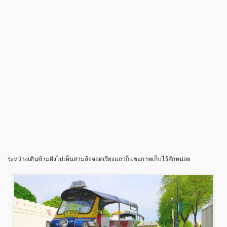
ระหว่างเดินข้ามฝั่งไปเห็นสามล้อจอดเรียงแถวก็แชะภาพเก็บไว้สักหน่อย