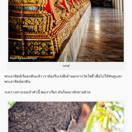
วัดโพธิ์
พระอาทิตย์เริ่มตกดินแล้ว เราต้องรีบเร่งฝีเท้าออกจากวัดโพธิ์ เพื่อไปให้ทันดูแสง
พระอาทิตย์ตกดิน
ระหว่างทางเจอเจ้าตัวนี้ พอเราเรียก มันก็ลงมาทักทายด้วย