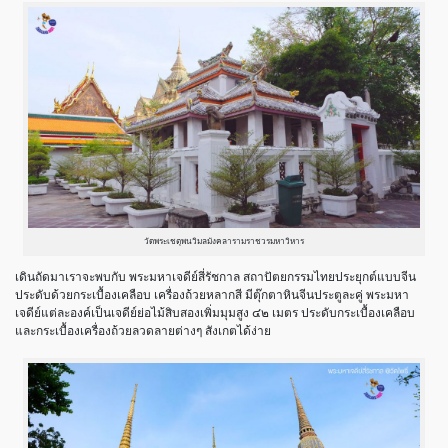
วัดพระเชตุพนวิมลมังคลารามราชวรมหาวิหาร
เดินถัดมาเราจะพบกับ พระมหาเจดีย์สี่รัชกาล สถาปัตยกรรมไทยประยุกต์แบบจีน
ประดับด้วยกระเบื้องเคลือบ เครื่องถ้วยหลากสี มีตุ๊กตาหินจีนประตูละคู่ พระมหา
เจดีย์แต่ละองค์เป็นเจดีย์ย่อไม้สิบสองเพิ่มมุมสูง ๔๒ เมตร ประดับกระเบื้องเคลือบ
และกระเบื้องเครื่องถ้วยลวดลายต่างๆ สังเกตได้ง่าย