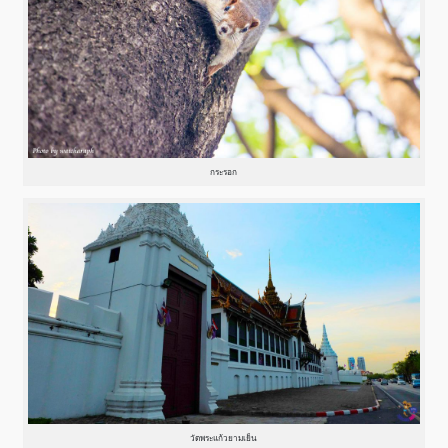
กระรอก
วัดพระแก้วยามเย็น