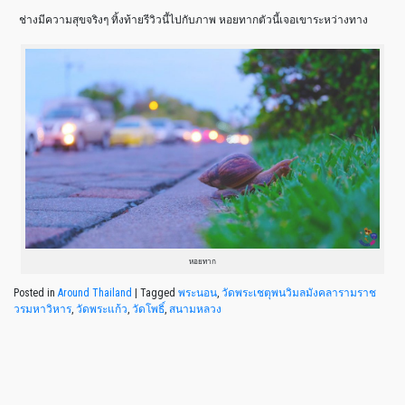
ช่างมีความสุขจริงๆ ทิ้งท้ายรีวิวนี้ไปกับภาพ หอยทากตัวนี้เจอเขาระหว่างทาง
หอยทาก
Posted in
Around Thailand
|
Tagged
พระนอน
,
วัดพระเชตุพนวิมลมังคลารามราช
วรมหาวิหาร
,
วัดพระแก้ว
,
วัดโพธิ์
,
สนามหลวง