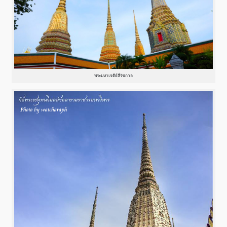
พระมหาเจดีย์สี่รัชกาล