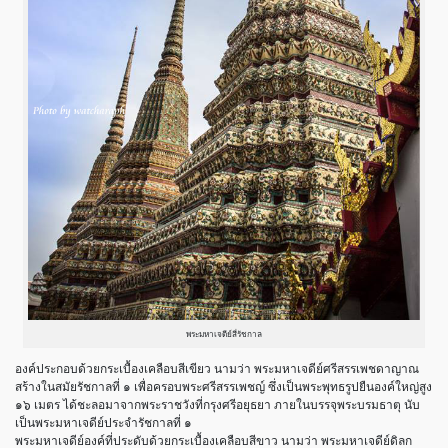
พระมหาเจดีย์สี่รัชกาล
องค์ประกอบด้วยกระเบื้องเคลือบสีเขียว นามว่า พระมหาเจดีย์ศรีสรรเพชดาญาณ
สร้างในสมัยรัชกาลที่ ๑ เพื่อครอบพระศรีสรรเพชญ์ ซึ่งเป็นพระพุทธรูปยืนองค์ใหญ่สูง
๑๖ เมตร ได้ชะลอมาจากพระราชวังที่กรุงศรีอยุธยา ภายในบรรจุพระบรมธาตุ นับ
เป็นพระมหาเจดีย์ประจำรัชกาลที่ ๑
พระมหาเจดีย์องค์ที่ประดับด้วยกระเบื้องเคลือบสีขาว นามว่า พระมหาเจดีย์ดิลก