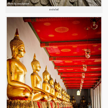
ยักษ์วัดโพธิ์