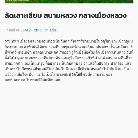
ลัดเลาะเลียบ สนามหลวง กลางเมืองหลวง
Posted on
June 21, 2015
|
by
Izple
กรุงเทพฯ เมืองอมร งามงอนต้องเห็นกับตา วันเสาร์ยามบ่ายในฤดูร้อนย่างเข้าฤดูฝน
ก็คงจะคาดเดาฟ้าฝนได้ยาก บางทีบ่ายๆแดดร้อน ตกเย็นมาฝนตกซะงั้น แต่วันเสาร์
นี้ฟ้าครึ้มตอนเช้า มาตอนบ่ายแดดเริ่มออก รู้สึกเบื่อห้องใบเล็ก เบื่อการเดินห้าง วันนี้
ตั้งใจไปดูแสงตอนพระอาทิตย์ตกดิน และดูวิววัดพระแก้วที่เปิดไฟตอนกลางคืนที่ว่า
สวยมากนัก เคยเห็นแต่รูป ก็อยากจะเห็นกับตาบ้าง ว่าแล้วก็หยิบกระเป๋ากล้อง แล้ว
เดินทางไป
วัดพระแก้ว
ตอนสี่โมงเย็น ไปถึงเพลานี้เข้าวัดพระแก้วไม่ได้แล้วนะ ปิด
แว๊ววว เสียใจแป๊ป
แต่ไม่เป็นไร ข้างๆยังมี
วัดโพธิ์
ซึ่งมีความงามของ
สถาปัตยกรรมโบราณที่ไม่แพ้กันเลย