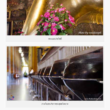
พระนอนวัดโพธิ์
ภายในพระวิหารพระพุทธไสยาส