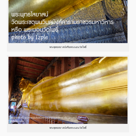
พระพุทธสยาสน์หรือพระนอนวัดโพธิ์
พระพุทธสยาสน์หรือพระนอนวัดโพธิ์