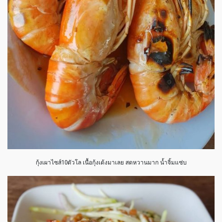
กุ้งเผาไซส์10ตัวโล เนื้อกุ้งเด้งมาเลย สดหวานมาก น้ำจิ้มแซ่บ