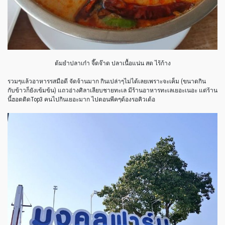
ต้มยำปลาเก๋า จี๊ดจ๊าด ปลาเนื้อแน่น สด ไร้ก้าง
รวมๆแล้วอาหารรสมือดี จัดจ้านมาก กินเปล่าๆไม่ได้เลยเพราะจะเค็ม (ขนาดกิน
กับข้าวก็ยังเข้มข้น) แถวอ่างศิลาเลียบชายทะเล มีร้านอาหารทะเลเยอะเนอะ แต่ร้าน
นี้ฮอตติดTop3 คนไปกินเยอะมาก ไปตอนพีคๆต้องรอคิวเด้อ