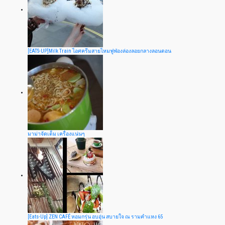
[EATS-UP]Milk Train ไอศครีมสายไหมฟูฟ่องล่องลอยกลางลอนดอน
มาม่าจัดเต็ม เครื่องแน่นๆ
[Eats-Up] ZEN CAFÉ หอมกรุ่น อบอุ่น สบายใจ ณ รามคำแหง 65