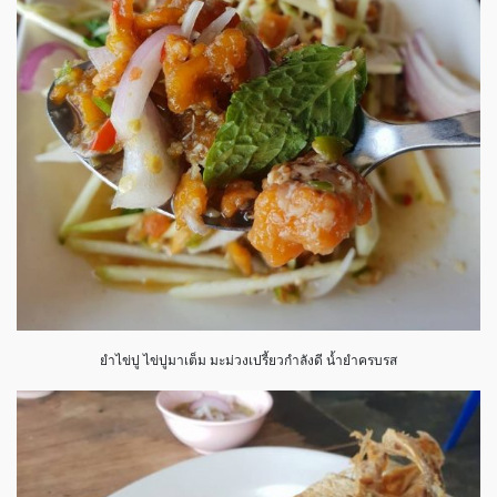
ยำไข่ปู ไข่ปูมาเต็ม มะม่วงเปรี้ยวกำลังดี น้ำยำครบรส