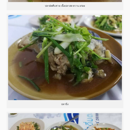
ปลาผัดคื่นช่าย เนื้อปลาสด หวาน อร่อย
ปลานึ่ง