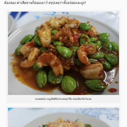
ต้องลอง ค่าเสียหายก็ย่อมเยาว์ สรุปเลยว่าทั้งอร่อยและถูก!
สะตอผัดกุ้ง เมนูเด็ดที่สั่งกันแทบทุกโต๊ะ อร่อยลืมกลิ่นไปเลย