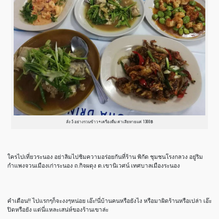
สั่ง 5 อย่างรวมข้าว+เครื่องดื่ม ค่าเสียหายแค่ 1300฿
ใครไปเที่ยวระนอง อย่าลิมไปชิมความอร่อยกันที่ร้าน พิกัด ชุมชนโรงกลวง อยู่ริม
กำแพงจวนเมืองเก่าระนอง ถ.กิจผดุง ต.เขานิเวศน์ เทศบาลเมืองระนอง
คำเตือน!! ไปแรกๆก็จะงงๆหน่อย เอ๊ะ!นี่บ้านคนหรือยังไง หรือมาผิดร้านหรือเปล่า เอ๊ะ
ปิดหรือยัง แต่นี่แหละเสน่ห์ของร้านเขาล่ะ