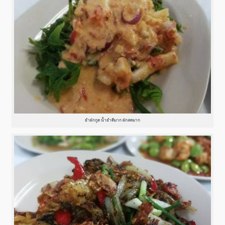
ยำผักกูด น้ำยำดีมาก ผักสดมาก