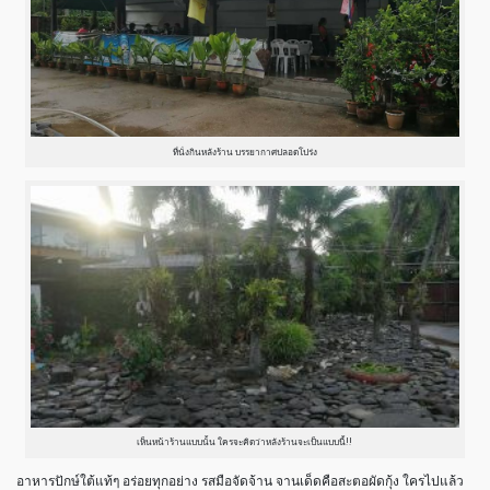
ที่นั่งกินหลังร้าน บรรยากาศปลอดโปร่ง
เห็นหน้าร้านแบบนั้น ใครจะคิดว่าหลังร้านจะเป็นแบบนี้!!
อาหารปักษ์ใต้แท้ๆ อร่อยทุกอย่าง รสมือจัดจ้าน จานเด็ดคือสะตอผัดกุ้ง ใครไปแล้ว