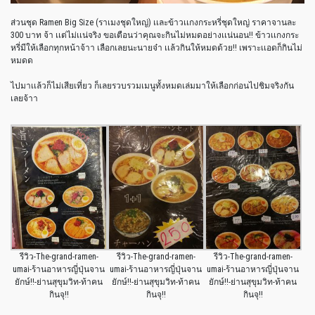
ส่วนชุด Ramen Big Size (ราเมงชุดใหญ่) เเละข้าวเเกงกระหรี่ชุดใหญ่ ราคาจานละ
300 บาท จ้า เเต่ไม่เเน่จริง ขอเตือนว่าคุณจะกินไม่หมดอย่างเเน่นอน!! ข้าวเเกงกระ
หรี่มีให้เลือกทุกหน้าจ้าา เลือกเลยนะนายจ๋า เเล้วกินให้หมดด้วย!! เพราะเเอดก็กินไม่
หมดด
ไปมาเเล้วก็ไม่เสียเที่ยว ก็เลยรวบรวมเมนูทั้งหมดเล่มมาให้เลือกก่อนไปชิมจริงกัน
เลยจ้าา
รีวิว-The-grand-ramen-
รีวิว-The-grand-ramen-
รีวิว-The-grand-ramen-
umai-ร้านอาหารญี่ปุ่นจาน
umai-ร้านอาหารญี่ปุ่นจาน
umai-ร้านอาหารญี่ปุ่นจาน
ยักษ์!!-ย่านสุขุมวิท-ท้าคน
ยักษ์!!-ย่านสุขุมวิท-ท้าคน
ยักษ์!!-ย่านสุขุมวิท-ท้าคน
กินจุ!!
กินจุ!!
กินจุ!!