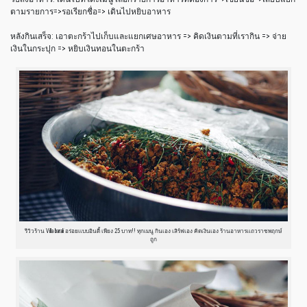
ตามรายการ=>รอเรียกชื่อ=> เดินไปหยิบอาหาร
หลังกินเสร็จ: เอาตะกร้าไปเก็บและแยกเศษอาหาร => คิดเงินตามที่เรากิน => จ่าย
เงินในกระปุก => หยิบเงินทอนในตะกร้า
รีวิวร้าน Villa barali อร่อยเเบบอินดี้ เพียง 25 บาท!! ทุกเมนู กินเอง เสิร์ฟเอง คิดเงินเอง ร้านอาหารเเถวราชพฤกษ์
ถูก