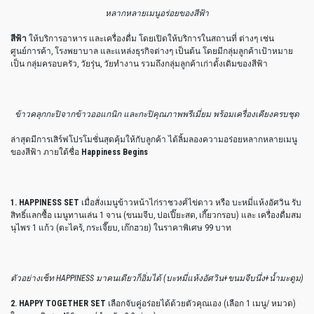
หลากหลายเมนูอร่อยของสีฟ้า
สีฟ้า
ให้บริการอาหาร และเครื่องดื่ม โดยเปิดให้บริการในสถานที่ ต่างๆ เช่น
ศูนย์การค้า, โรงพยาบาล และแหล่งธุรกิจต่างๆ เป็นต้น โดยมีกลุ่มลูกค้าเป้าหมาย
เป็น กลุ่มครอบครัว, วัยรุ่น, วัยทำงาน รวมถึงกลุ่มลูกค้าเก่าดั้งเดิมของสีฟ้า
ข้าวคลุกกะปิจากข้าวออแกนิก และกะปิคุณภาพพรีเมี่ยม พร้อมเครื่องเคียงครบชุด
ล่าสุดมีการเสิร์ฟโปรโมชั่นสุดคุ้มให้กับลูกค้า ได้ลิ้มลองความอร่อยหลากหลายเมนู
ของสีฟ้า ภายใต้ชื่อ
Happiness Begins
1. HAPPINESS SET
เมื่อสั่งเมนูข้าวหน้าไก่ราชวงศ์ไข่ดาว หรือ บะหมี่แห้งอัศวิน รับ
สิทธิ์แลกซื้อ เมนูทานเล่น 1 จาน (ขนมจีบ, ปอเปี๊ยะสด, เกี๊ยวกรอบ) และ เครื่องดื่มสม
นุไพร 1 แก้ว (ตะไคร้, กระเจี๊ยบ, เก๊กฮวย) ในราคาพิเศษ 99 บาท
ตัวอย่างเซ็ท HAPPINESS มาคนเดียวก็อิ่มได้ (บะหมี่แห้งอัศวิน+ขนมจีบนึ่ง+น้ำมะตูม)
2. HAPPY TOGETHER SET
เลือกจับคู่อร่อยได้ด้วยตัวคุณเอง (เลือก 1 เมนู/ หมวด)