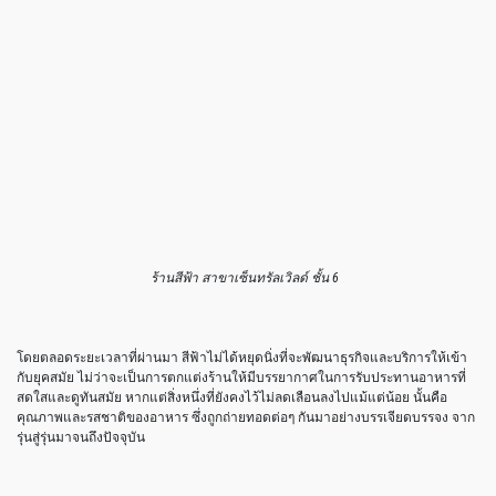
ร้านสีฟ้า สาขาเซ็นทรัลเวิลด์ ชั้น 6
โดยตลอดระยะเวลาที่ผ่านมา สีฟ้าไม่ได้หยุดนิ่งที่จะพัฒนาธุรกิจและบริการให้เข้า
กับยุคสมัย ไม่ว่าจะเป็นการตกแต่งร้านให้มีบรรยากาศในการรับประทานอาหารที่
สดใสและดูทันสมัย หากแต่สิ่งหนึ่งที่ยังคงไว้ไม่ลดเลือนลงไปแม้แต่น้อย นั้นคือ
คุณภาพและรสชาติของอาหาร ซึ่งถูกถ่ายทอดต่อๆ กันมาอย่างบรรเจียดบรรจง จาก
รุ่นสู่รุ่นมาจนถึงปัจจุบัน