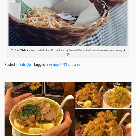
รีวิวร้าน Villa barali อร่อยเเบบอินดี้ เพียง 25 บาท!! ทุกเมนู กินเอง เสิร์ฟเอง คิดเงินเอง ร้านอาหารเเถวราชพฤกษ์
ถูก
Posted in
Eats-Up
|
Tagged
ราชพฤกษ์
,
รีวิวอาหาร