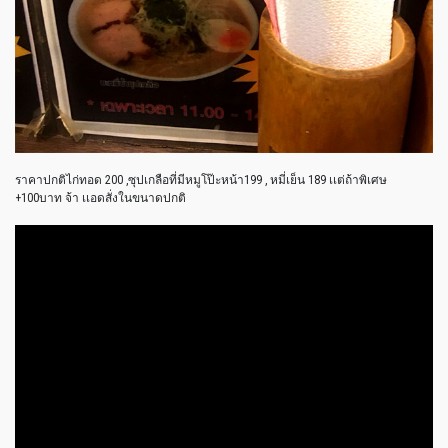
ราคาปกติไก่ทอด 200 ,ซุปเกลือที่มีหมูโป๊ะหน้า199 , หมี่เย็น 189 เเต่ถ้าพิเศษ
+100บาท จ้า เเอดสั่งในขนาดปกติ