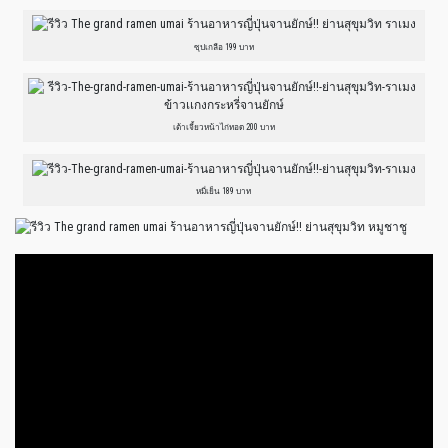
ซุปเกลือ 199 บาท
เต้าเจี้ยวหน้าไก่ทอด 200 บาท
หมี่เย็น 189 บาท