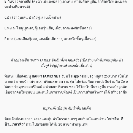
B.กับข้าวคลาสสิก (คะน้าไฟแดงปลากุเลาเค็ม, ตำลึงผัดหมูสับ, ไก่ผัดพริกแห้งเมล็ด
มะม่วงหิมพานต์)
C.ยำ (ยำวุ้นเส้น, ยำถั่วพู, ลาบเป็ดย่าง)
D.ทะเล (ไข่ฟูปูทะเล, กุ้งอบวุ้นเส้น, เนื้อปลากะพงผัดขึ้นฉ่าย)
E.แกง (แกงเลียงกุ้งสด, แกงเผ็ดเป็ดย่าง, แกงพริกขี้หนูเนื้อน่อง)
ตัวอย่างเซ็ท HAPPY FAMILY อิ่มกันทั้งครอบครัว (เป็ดย่าง+ตำลึงผัดหมูสับ+ยำ
ถั่วพู+ไข่ฟูปูทะเล+แกงเผ็ดเป็ดย่าง)
พิเศษ! เมื่อสั่งเมนู
HAPPY FAMILY SET
รับฟรี Happiness Bag มลูค่า 250 บาท เป็นได้
มากกว่ากระเป๋า เพราะเราพร้อมส่งต่อความสุข ไปพร้อมกับการแบ่งปันร่วมกัน Zero
Waste วัสดุกระสอบรีไซเคิล ช่วยลดปริมาณ ขยะ ให้โลกใบนี้น่าอยู่ขี้น กระเป๋าถูกตัด
เย็บจากคนในชุมชน และคนในกรมราชทัณฑ์ เป็นการเสริมสร้างรายได้ สร้างอาชีพ
หมูสะเต๊ะเนื้อนุ่ม กับน้ำจิ้มรสเด็ด
ชิมแล้วต้องบอกว่า อร่อยและคุ้มค่าในราคาเบาๆ สมกับสโลแกนร้าน
“อย่าลืม…สี
ฟ้า…เวลาหิว”
ตามไปอร่อยกันได้ทั้ง 20 สาขาทั่วกรุงเทพ