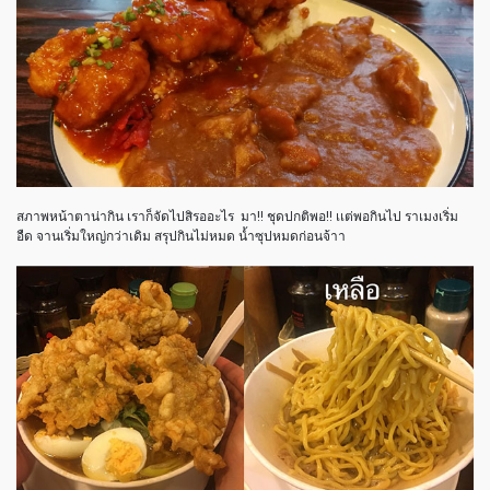
สภาพหน้าตาน่ากิน เราก็จัดไปสิรออะไร มา!! ชุดปกติพอ!! เเต่พอกินไป ราเมงเริ่ม
อืด จานเริ่มใหญ่กว่าเดิม สรุปกินไม่หมด น้ำซุปหมดก่อนจ้าา