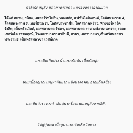
ตำลึงผัดหมูสับ หน้าตาธรรมดา แต่ขอบอกว่าอร่อยมาก
ได้แก่ สยาม, ธนิยะ, เมเจอร์รัชโยธิน, ทองหล่อ, แฟชั่นไอส์แลนด์, โลตัสพระราม 4,
โลตัสพระราม 3, เทอร์มินัล 21, โลตัสประชาชื่น, โลตัสลาดพร้าว, ฟิวเจอร์พาร์ค
รังสิต, เซ็นทรัลเวิลด์, เอสพลานาด รัชดา, เอสพลานาด งามวงศ์งาน-แคราย, เดอะ
เซอร์เคิล ราชพฤกษ์, โรงพยาบาลรามาธิบดี, สาธร, เมกาบางนา,เซ็นทรัลพลาซา
พระราม3, เซ็นทรัลพลาซ่า เวสต์เกต
แกงเผ็ดเป็ดย่าง น้ำแกงเข้มข้น เนื้อเป็ดนุ่ม
ขนมเบื้องญวณ เมนูหากินยาก แป้งบางกรอบ อร่อยถึงเครื่อง
บะหมี่แห้งราชวงศ์
เส้นนุ่ม เครื่องแน่น
เมนูลับจากสีฟ้า
ไข่ฟูปูทะเล เนื้อปูมาแบบจัดเต็ม ไม่หวง