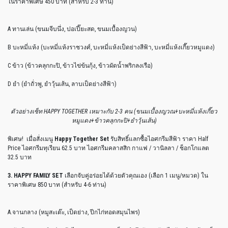
ในราคาพิเศษ 450 บาท (สำหรับ 2-3 ท่าน)
A ทานเล่น (ขนมจีบนึ่ง, ปอเปี๊ยะสด, ขนมเบื้องญวน)
B บะหมี่แห้ง (บะหมี่แห้งราชวงศ์, บะหมี่แห้งเป็ดย่างสีฟ้า, บะหมี่แห้งเกี๊ยวหมูแดง)
C ข้าว (ข้าวคลุกกะปิ, ข้าวไข่ข้นกุ้ง, ข้าวผัดน้ำพริกลงเรือ)
D ยำ (ยำถั่วพู, ยำวุ้นเส้น, ลาบเป็ดย่างสีฟ้า)
ตัวอย่างเซ็ท HAPPY TOGETHER เหมาะกับ 2-3 คน (ขนมเบื้องญวณ+บะหมี่แห้งเกี๊ยว
หมูแดง+ข้าวคลุกกะปิ+ยำวุ้นเส้น)
พิเศษ! เมื่อสั่งเมนู
Happy Together Set
รับสิทธิ์แลกซื้อไอศกรีมสีฟ้า ราคา Half
Price ไอศกรีมทุเรียน 62.5 บาท ไอศกรีมคลาสสิก กาแฟ / วานิลลา / ช็อกโกแลต
32.5 บาท
3. HAPPY FAMILY SET
เลือกจับคู่อร่อยได้ด้วยตัวคุณเอง (เลือก 1 เมนู/หมวด) ใน
ราคาพิเศษ 850 บาท (สำหรับ 4-6 ท่าน)
A.จานกลาง (หมูสะเต๊ะ, เป็ดย่าง, ปีกไก่ทอดสมุนไพร)