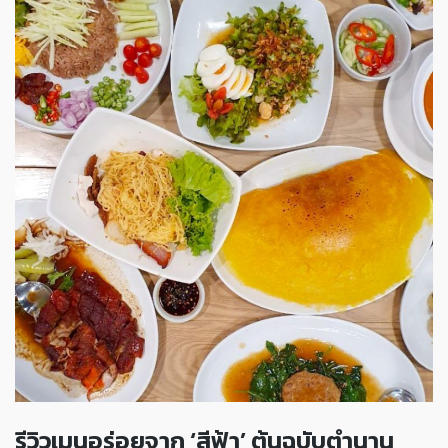
รีวิวเมนูอร่อยจาก ‘สีฟ้า’ ต้นฉบับตำนาน