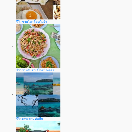
รีวิว ชามโต เตี๋ยวต้มยำ
รีวิว ร้านส้มตำเจ๊ไก่ เมืองอุดร
รีวิว เกาะขาม สัตหีบ