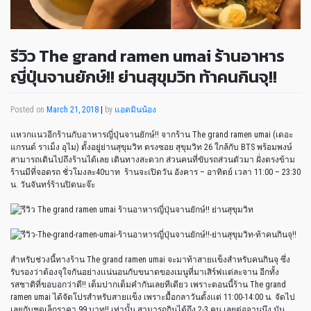
รีวิว The grand ramen umai ร้านอาหาร
ญี่ปุ่นจานยักษ์!! ย่านสุขุมวิท ท้าคนกินจุ!!
Posted on
March 21, 2018
|
by
แอดมินน้อง
เเหวกเเนวอีกร้านกับอาหารญี่ปุ่นจานยักษ์!! จากร้าน The grand ramen umai (เดอะ
แกรนด์ ราเม็ง อุไม) ตั้งอยู่ย่านสุขุมวิท ตรงซอย สุขุมวิท 26 ใกล้กับ BTS พร้อมพงษ์
สามารถเดินไปถึงร้านได้เลย เดินทางสะดวก ส่วนคนที่ขับรถส่วนตัวมา ฝั่งตรงข้าม
ร้านมีที่จอดรถ ชั่วโมงละ40บาท ร้านจะเปิดวัน อังคาร – อาทิตย์ เวลา 11:00 – 23:30
น. วันจันทร์ร้านปิดนะจ๊ะ
สำหรับช่วงนี้ทางร้าน The grand ramen umai จะมาท้าสายเเข็งสำหรับคนกินจุ ซึ่ง
รับรองว่าต้องจุใจกันอย่างเเน่นอนกับขนาดของเมนูที่มาเสิร์ฟเเต่ละจาน อีกทั้ง
รสชาติที่ขอบอกว่าดี!! เต็มปากเต็มคำกันเลยทีเดียว เพราะตอนนี้ร้าน The grand
ramen umai ได้จัดโปรสำหรับสายเเข็ง เพราะมื้อกลาวันตั้งเเต่ 11:00-14:00 น. จัดไป
เลยกับชุดเล็กราคา 99 บาท!! เท่านั้น สามารถกินได้ถึง 2-3 คน เลยต่อจานนึง มัน