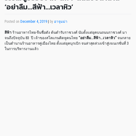
‘อย่าลืม…สีฟ้า…เวลาหิว’
Posted on
December 4, 2019
|
by
อาจุมม่า
สีฟ้า
ร้านอาหารไทย-จีนชื่อดัง ต้นตำรับราชวงศ์ นับตั้งแต่ยุคบนถนนราชวงศ์ มา
จนถึงปัจจุบัน 83 ปี เจ้าของสโลแกนติดหูคนไทย
“อย่าลืม…สีฟ้า…เวลาหิว”
จนกลาย
เป็นตำนานร้านอาหารคู่เมืองไทย ตั้งแต่ยุคบุกเบิก จนล่าสุดล่วงเข้าสู่เจเนเรชั่นที่ 3
ในการบริหารงานแล้ว