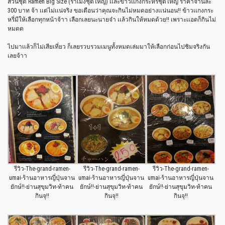
ส่วนชุด Ramen Big Size (ราเมงชุดใหญ่) เเละข้าวเเกงกระหรี่ชุดใหญ่ ราคาจานละ
300 บาท จ้า เเต่ไม่เเน่จริง ขอเตือนว่าคุณจะกินไม่หมดอย่างเเน่นอน!! ข้าวเเกงกระ
หรี่มีให้เลือกทุกหน้าจ้าา เลือกเลยนะนายจ๋า เเล้วกินให้หมดด้วย!! เพราะเเอดก็กินไม่
หมดด
ไปมาเเล้วก็ไม่เสียเที่ยว ก็เลยรวบรวมเมนูทั้งหมดเล่มมาให้เลือกก่อนไปชิมจริงกัน
เลยจ้าา
รีวิว-The-grand-ramen-
รีวิว-The-grand-ramen-
รีวิว-The-grand-ramen-
umai-ร้านอาหารญี่ปุ่นจาน
umai-ร้านอาหารญี่ปุ่นจาน
umai-ร้านอาหารญี่ปุ่นจาน
ยักษ์!!-ย่านสุขุมวิท-ท้าคน
ยักษ์!!-ย่านสุขุมวิท-ท้าคน
ยักษ์!!-ย่านสุขุมวิท-ท้าคน
กินจุ!!
กินจุ!!
กินจุ!!