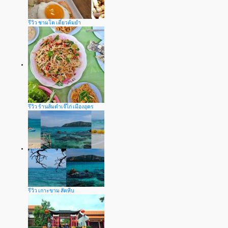
รีวิว ชามโต เตี๋ยวต้มยำ
รีวิว ร้านส้มตำเจ๊ไก่ เมืองอุดร
รีวิว เกาะขาม สัตหีบ