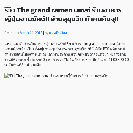
รีวิว The grand ramen umai ร้านอาหาร
ญี่ปุ่นจานยักษ์!! ย่านสุขุมวิท ท้าคนกินจุ!!
Posted on
March 21, 2018
|
by
แอดมินน้อง
เเหวกเเนวอีกร้านกับอาหารญี่ปุ่นจานยักษ์!! จากร้าน The grand ramen umai (เดอะ
แกรนด์ ราเม็ง อุไม) ตั้งอยู่ย่านสุขุมวิท ตรงซอย สุขุมวิท 26 ใกล้กับ BTS พร้อมพงษ์
สามารถเดินไปถึงร้านได้เลย เดินทางสะดวก ส่วนคนที่ขับรถส่วนตัวมา ฝั่งตรงข้าม
ร้านมีที่จอดรถ ชั่วโมงละ40บาท ร้านจะเปิดวัน อังคาร – อาทิตย์ เวลา 11:00 – 23:30
น. วันจันทร์ร้านปิดนะจ๊ะ