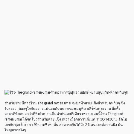
สำหรับช่วงนี้ทางร้าน The grand ramen umai จะมาท้าสายเเข็งสำหรับคนกินจุ ซึ่ง
รับรองว่าต้องจุใจกันอย่างเเน่นอนกับขนาดของเมนูที่มาเสิร์ฟเเต่ละจาน อีกทั้ง
รสชาติที่ขอบอกว่าดี!! เต็มปากเต็มคำกันเลยทีเดียว เพราะตอนนี้ร้าน The grand
ramen umai ได้จัดโปรสำหรับสายเเข็ง เพราะมื้อกลาวันตั้งเเต่ 11:00-14:00 น. จัดไป
เลยกับชุดเล็กราคา 99 บาท!! เท่านั้น สามารถกินได้ถึง 2-3 คน เลยต่อจานนึง มัน
ใหญ่มากจริงๆ