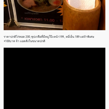
ราคาปกติไก่ทอด 200 ,ซุปเกลือที่มีหมูโป๊ะหน้า199 , หมี่เย็น 189 เเต่ถ้าพิเศษ
+100บาท จ้า เเอดสั่งในขนาดปกติ