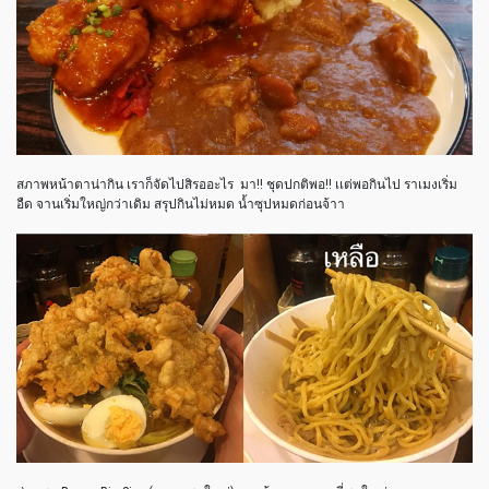
สภาพหน้าตาน่ากิน เราก็จัดไปสิรออะไร มา!! ชุดปกติพอ!! เเต่พอกินไป ราเมงเริ่ม
อืด จานเริ่มใหญ่กว่าเดิม สรุปกินไม่หมด น้ำซุปหมดก่อนจ้าา