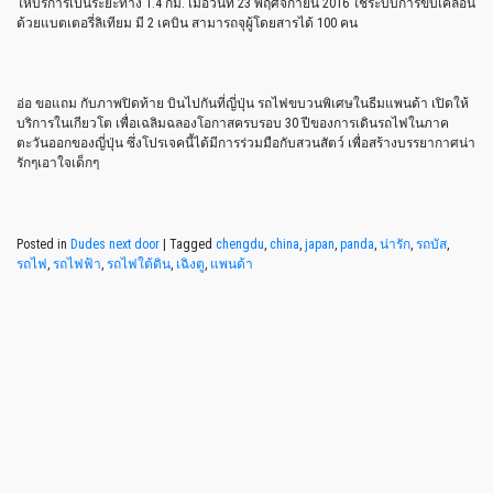
ให้บริการเป็นระยะทาง 1.4 กม. เมื่อวันที่ 23 พฤศจิกายน 2016 ใช้ระบบการขับเคลื่อน
ด้วยแบตเตอรี่ลิเทียม มี 2 เคบิน สามารถจุผู้โดยสารได้ 100 คน
อ่อ ขอแถม กับภาพปิดท้าย บินไปกันที่ญี่ปุ่น รถไฟขบวนพิเศษในธีมแพนด้า เปิดให้
บริการในเกียวโต เพื่อเฉลิมฉลองโอกาสครบรอบ 30 ปีของการเดินรถไฟในภาค
ตะวันออกของญี่ปุ่น ซึ่งโปรเจคนี้ได้มีการร่วมมือกับสวนสัตว์ เพื่อสร้างบรรยากาศน่า
รักๆเอาใจเด็กๆ
Posted in
Dudes next door
|
Tagged
chengdu
,
china
,
japan
,
panda
,
น่ารัก
,
รถบัส
,
รถไฟ
,
รถไฟฟ้า
,
รถไฟใต้ดิน
,
เฉิงตู
,
แพนด้า