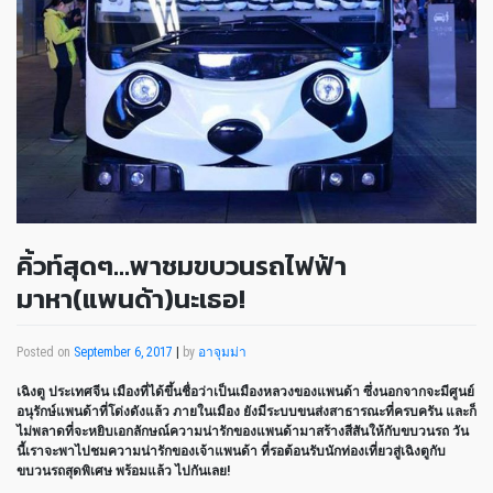
คิ้วท์สุดๆ…พาชมขบวนรถไฟฟ้า
มาหา(แพนด้า)นะเธอ!
Posted on
September 6, 2017
|
by
อาจุมม่า
เฉิงตู ประเทศจีน เมืองที่ได้ขึ้นชื่อว่าเป็นเมืองหลวงของแพนด้า ซึ่งนอกจากจะมีศูนย์
อนุรักษ์แพนด้าที่โด่งดังแล้ว ภายในเมือง ยังมีระบบขนส่งสาธารณะที่ครบครัน และก็
ไม่พลาดที่จะหยิบเอกลักษณ์ความน่ารักของแพนด้ามาสร้างสีสันให้กับขบวนรถ วัน
นี้เราจะพาไปชมความน่ารักของเจ้าแพนด้า ที่รอต้อนรับนักท่องเที่ยวสู่เฉิงตูกับ
ขบวนรถสุดพิเศษ พร้อมแล้ว ไปกันเลย!