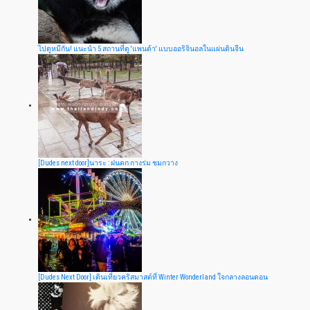
ไปดูหมีกัน! แนะนำ 5 สถานที่ดู 'แพนด้า' แบบออริจินอลในแผ่นดินจีน
[Dudes next door]นาระ : ฝนตก กางร่ม ชมกวาง
[Dudes Next Door] เดินเที่ยวคริสมาสต์ที่ Winter Wonderland ใจกลางลอนดอน