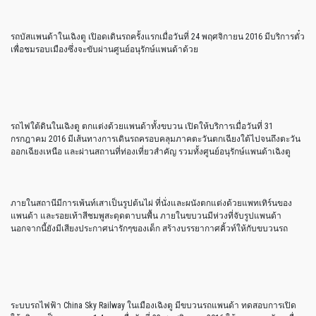
รถบัสแพนด้าในเฉิงตู เปิอดเดินรถครั้งแรกเมื่อวันที่ 24 พฤศจิกายน 2016 มีบริการตั๋ว
เพื่อชมรอบเมืองซึ่งจะขับผ่านศูนย์อนุรักษ์แพนด้าด้วย
รถไฟใต้ดินในเฉิงตู ตกแต่งด้วยแพนด้าทั้งขบวน เปิดให้บริการเมื่อวันที่ 31
กรกฎาคม 2016 มีเส้นทางการเดินรถครอบคลุมภาคตะวันตกเฉียงใต้ไปจนถึงตะวัน
ออกเฉียงเหนือ และผ่านสถานที่ท่องเที่ยวสำคัญ รวมทั้งศูนย์อนุรักษ์แพนด้าเฉิงตู
ภายในสถานีมีการเพ้นท์เสาเป็นรูปต้นไผ่ ที่นั่งและผนังตกแต่งด้วยแพทเทิร์นของ
แพนด้า และรอยเท้าสีชมพูสะดุดตาบนพื้น ภายในขบวนมีห่วงที่จับรูปแพนด้า
นอกจากนี้ยังมีเสียงประกาศน่ารักๆของเด็ก สร้างบรรยากาศคิ้วท์ให้กับขบวนรถ
ระบบรถไฟฟ้า China Sky Railway ในเมืองเฉิงตู มีขบวนรถแพนด้า ทดสอบการเปิด