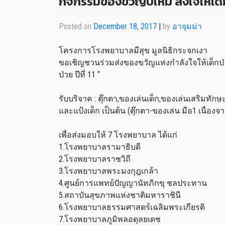
กิจกรรมของขวัญปีใหม่ ส่งใจให้เด็กป
Posted on
December 18, 2017
|
by
อาจุมม่า
โครงการโรงพยาบาลมีสุข มูลนิธิกระจกเงา
ขอเชิญชวนร่วมส่งของขวัญแห่งกำลังใจให้เด็กป่
ป่วย ปีที่ 11 “
รับบริจาค : ตุ๊กตา,ของเล่นเด็ก,ของเล่นเสริมทักษ
และแป้งเด็ก เป็นต้น (ตุ๊กตา-ของเล่น มือ1 เนื่องจาก
เพื่อส่งมอบให้ 7 โรงพยาบาล ได้แก่
1.โรงพยาบาลรามาธิบดี
2.โรงพยาบาลราชวิถี
3.โรงพยาบาลพระมงกุฎเกล้า
4.ศูนย์การแพทย์ปัญญานัทภิกขุ ชลประทาน
5.สถาบันสุขภาพแห่งชาติมหาราชินี
6.โรงพยาบาลธรรมศาสตร์เฉลิมพระเกียรติ
7.โรงพยาบาลภูมิพลอดุลยเดช