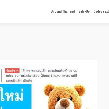
Around Thailand
Eats-Up
Dudes next