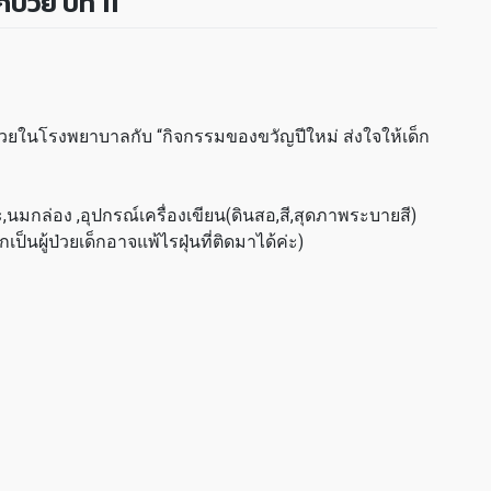
่วย ปีที่ 11
วยในโรงพยาบาลกับ “กิจกรรมของขวัญปีใหม่ ส่งใจให้เด็ก
ะ,นมกล่อง ,อุปกรณ์เครื่องเขียน(ดินสอ,สี,สุดภาพระบายสี)
เป็นผู้ป่วยเด็กอาจแพ้ไรฝุ่นที่ติดมาได้ค่ะ)