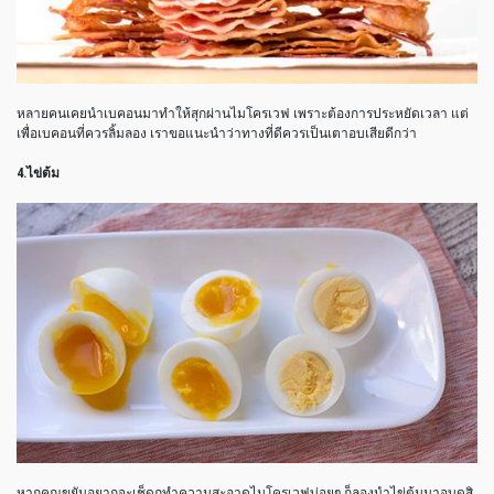
หลายคนเคยนำเบคอนมาทำให้สุกผ่านไมโครเวฟ เพราะต้องการประหยัดเวลา แต่
เพื่อเบคอนที่ควรลิ้มลอง เราขอแนะนำว่าทางที่ดีควรเป็นเตาอบเสียดีกว่า
4.ไข่ต้ม
หากคุณขยันอยากจะเช็ดถูทำความสะอาดไมโครเวฟบ่อยๆ ก็ลองนำไข่ต้มมาอบดูสิ