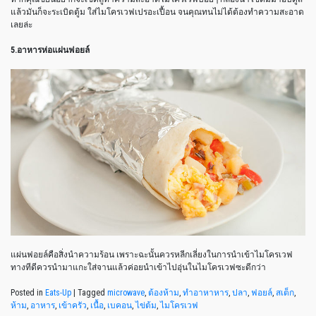
แล้วมันก็จะระเบิดตู้ม ใส่ไมโครเวฟเปรอะเปื้อน จนคุณทนไม่ได้ต้องทำความสะอาด
เลยล่ะ
5.อาหารห่อแผ่นฟอยล์
แผ่นฟอยล์คือสิ่งนำความร้อน เพราะฉะนั้นควรหลีกเลี่ยงในการนำเข้าไมโครเวฟ
ทางทีดีควรนำมาแกะใส่จานแล้วค่อยนำเข้าไปอุ่นในไมโครเวฟซะดีกว่า
Posted in
Eats-Up
|
Tagged
microwave
,
ต้องห้าม
,
ทำอาหาหาร
,
ปลา
,
ฟอยล์
,
สเต็ก
,
ห้าม
,
อาหาร
,
เข้าครัว
,
เนื้อ
,
เบคอน
,
ไข่ต้ม
,
ไมโครเวฟ