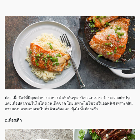
ปลา เนื้อสัตว์ที่มีคุณค่าทางอาหารลำดับต้นๆของโลก แต่เราขอร้องล่ะว่าอย่าปรุง
แต่งเนื้อปลาภายในไมโครเวฟเด็ดขาด โดยเฉพาะไมโรเวฟในออฟฟิศ เพราะกลิ่น
คาวของปลาจะอบอวลไปทั่วตัวเครื่อง และฟุ้งไปทั้งห้องครัว
2.เนื้อสเต็ก