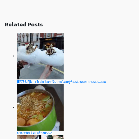
Related Posts
[EATS-UP]Milk Train ไอศครีมสายไหมฟูฟ่องล่องลอยกลางลอนดอน
มาม่าจัดเต็ม เครื่องแน่นๆ