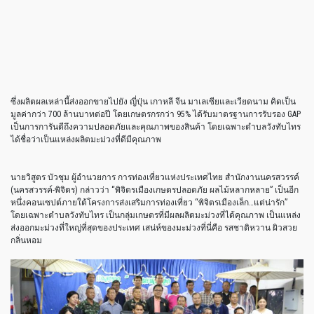
ซึ่งผลิตผลเหล่านี้ส่งออกขายไปยัง ญี่ปุ่น เกาหลี จีน มาเลเซียและเวียดนาม คิดเป็น
มูลค่ากว่า 700 ล้านบาทต่อปี โดยเกษตรกรกว่า 95% ได้รับมาตรฐานการรับรอง GAP
เป็นการการันตีถึงความปลอดภัยและคุณภาพของสินค้า โดยเฉพาะตำบลวังทับไทร
ได้ชื่อว่าเป็นแหล่งผลิตมะม่วงที่ดีมีคุณภาพ
นายวิสูตร บัวชุม ผู้อำนวยการ การท่องเที่ยวแห่งประเทศไทย สำนักงานนครสวรรค์
(นครสวรรค์-พิจิตร) กล่าวว่า “พิจิตรเมืองเกษตรปลอดภัย ผลไม้หลากหลาย” เป็นอีก
หนึ่งคอนเซปต์ภายใต้โครงการส่งเสริมการท่องเที่ยว “พิจิตรเมืองเล็ก…แต่น่ารัก”
โดยเฉพาะตำบลวังทับไทร เป็นกลุ่มเกษตรที่มีผลผลิตมะม่วงที่ได้คุณภาพ เป็นแหล่ง
ส่งออกมะม่วงที่ใหญ่ที่สุดของประเทศ เสน่ห์ของมะม่วงที่นี่คือ รสชาติหวาน ผิวสวย
กลิ่นหอม