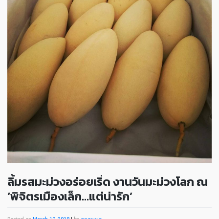
ลิ้มรสมะม่วงอร่อยเริ่ด งานวันมะม่วงโลก ณ
‘พิจิตรเมืองเล็ก…แต่น่ารัก’