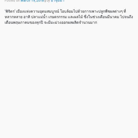
Posted on
March 19, 2018
|
by
อาจุมม่า
‘พิจิตร’ เมืองแห่งความอุดมสมบูรณ์ โอบล้อมไปด้วยการเพาะปลูกพืชผลต่างๆ ที่
หลากหลาย อาทิ ปลาแม่น้ำ เกษตรกรรม และผลไม้ ซึ่งในช่วงเดือนมีนาคม ไปจนถึง
เดือนพฤษภาคมของทุกปี จะมีมะม่วงออกผลผลิตจำนวนมาก