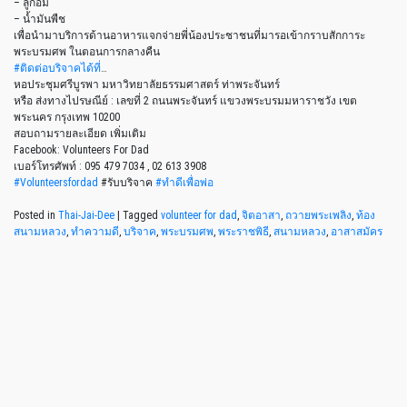
– ลูกอม
– น้ำมันพืช
เพื่อนำมาบริการด้านอาหารแจกจ่ายพี่น้องประชาชนที่มารอเข้ากราบสักการะ
พระบรมศพ ในตอนการกลางคืน
#
ติดต่อบริจาคได้ที่
…
หอประชุมศรีบูรพา มหาวิทยาลัยธรรมศาสตร์ ท่าพระจันทร์
หรือ ส่งทางไปรษณีย์ : เลขที่ 2 ถนนพระจันทร์ แขวงพระบรมมหาราชวัง เขต
พระนคร กรุงเทพ 10200
สอบถามรายละเอียด เพิ่มเติม
Facebook: Volunteers For Dad
เบอร์โทรศัพท์ : 095 479 7034 , 02 613 3908
#
Volunteersfordad
#รับบริจาค
#
ทำดีเพื่อพ่อ
Posted in
Thai-Jai-Dee
|
Tagged
volunteer for dad
,
จิตอาสา
,
ถวายพระเพลิง
,
ท้อง
สนามหลวง
,
ทำความดี
,
บริจาค
,
พระบรมศพ
,
พระราชพิธี
,
สนามหลวง
,
อาสาสมัคร