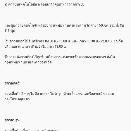
9) สถาบันเทคโนโลยีพระจอมเกล้าคุณทหารลาดกระบัง
และซุ้มถวายดอกไม้จันทร์รอบกรุงเทพมหานครและตามวัดต่างๆ 50เขต รวมทั้งสิน
113 ซุ้ม
เริ่มถวายดอกไม้จันทร์เวลา 09.00 น.- 16.00 น. และ เวลา 18.30 น.- 22.00 น. ยกเว้น
บริเวณสวนนาคราภิรมย์ เริ่มเวลา 13.00 น.
ซึ่งการแต่งกายต้องไว้ทุกข์ เหมือนการแต่งกายเข้าถวายพระบรมศพฯ ทั้งใน
กรุงเทพมหานครและต่างจังหวัด
สุภาพสตรี
สวมเสื้อดำเรียบๆ ไม่มีลวดลาย ไม่รัดรูป ห้ามเสื้อแขนกุดหรือสายเดี่ยว สวม
กระโปรงคลุมเข่า
สุภาพบุรุษ
สวมเสื้อดำ เชิ้ตดำ กางเกงดำขายาว