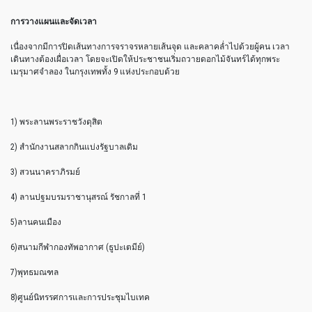
การวางแผนและจัดเวลา
เนื่องจากมีการปิดเส้นทางการจราจรหลายเส้นจุด และคลาคล่ำไปด้วยผู้คน เวลา
เดินทางต้องเผื่อเวลา โดยจะเปิดให้ประชาชนเริ่มถวายดอกไม้จันทร์ได้ทุกพระ
เมรุมาศจำลอง ในกรุงเทพทั้ง 9 แห่งประกอบด้วย
1) พระลานพระราชวังดุสิต
2) สำนักงานสลากกินแบ่งรัฐบาลเดิม
3) สวนนาคราภิรมย์
4) ลานปฐมบรมราชานุสรณ์ รัชกาลที่ 1
5)ลานคนเมือง
6)สนามกีฬากองทัพอากาศ (ธูปะเตมีย์)
7)พุทธมณฑล
8)ศูนย์นิทรรศการและการประชุมไบเทค