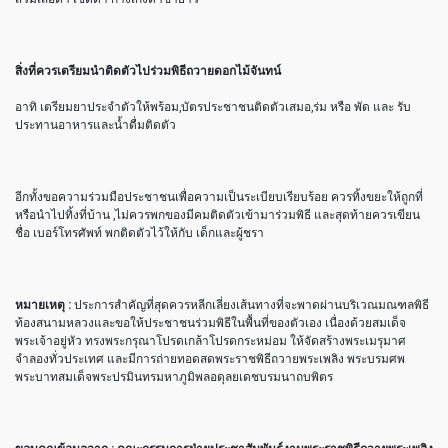
สิ่งที่ควรเตรียมนำติดตัวไปร่วมพิธีถวายดอกไม้จันทน์
อาทิ เตรียมยาประจำตัวให้พร้อม,บัตรประชาชนติดตัวเสมอ,ร่ม หรือ พัด และ รับ
ประทานอาหารและน้ำดื่มติดตัว
อีกทั้งขอความร่วมมือประชาชนเพื่อความเป็นระเบียบเรียบร้อย ควรทิ้งขยะให้ถูกที่
หรือนำไปทิ้งที่บ้าน ,ไม่ควรพกของมีคมติดตัวเข้ามาร่วมพิธี และสุดท้ายควรเขียน
ชื่อ เบอร์โทรศัพท์ พกติดตัวไว้ให้กับ เด็กและผู้ชรา
หมายเหตุ :
ประการสำคัญที่สุดควรหลีกเลี่ยงเส้นทางที่จะพาดผ่านบริเวณมณฑลพิธี
ท้องสนามหลวงและขอให้ประชาชนร่วมพิธีในพื้นที่ของตัวเอง เนื่องด้วยสมเด็จ
พระเจ้าอยู่หัว ทรงพระกรุณาโปรดเกล้าโปรดกระหม่อม ให้จัดสร้างพระเมรุมาศ
จำลองทั่วประเทศ และมีการถ่ายทอดสดพระราชพิธีถวายพระเพลิง พระบรมศพ
พระบาทสมเด็จพระปรมินทรมหาภูมิพลอดุลยเดชบรมนาถบพิตร