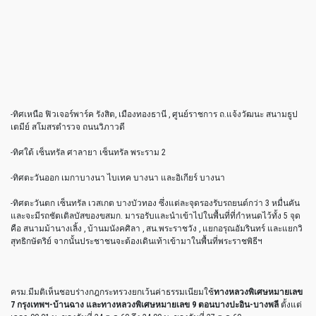
-ทิศเหนือ ฟิวเจอร์พาร์ค รังสิต, เมืองทองธานี , ศูนย์ราชการ ถ.แจ้งวัฒนะ สนามธูป
เตมีย์ สโมสรตำรวจ ถนนวิภาวดี
-ทิศใต้ เซ็นทรัล ศาลายา เซ็นทรัล พระราม 2
-ทิศตะวันออก เมกาบางนา ไบเทค บางนา และอิเกียร์ บางนา
-ทิศตะวันตก เซ็นทรัล เวสเกต บางบัวทอง ซึ่งแต่ละจุดรองรับรถยนต์กว่า 3 หมื่นคัน
และจะมีรถชัตเติลบัสของขสมก. มารอรับและนำเข้าไปในพื้นที่ที่กำหนดไว้ทั้ง 5 จุด
คือ สนามม้านางเลิ้ง , บ้านมนังคศิลา , สน.พระราชวัง , แยกอรุณอัมรินทร์ และแยกวิ
สุทธิกษัตริย์ จากนั้นประชาชนจะต้องเดินเท้าเข้ามาในพื้นที่พระราชพิธีฯ
ครม.มีมติเห็นชอบร่างกฎกระทรวงยกเว้นค่าธรรมเนียมใช้
ทางหลวงพิเศษหมายเลข
7 กรุงเทพฯ-บ้านฉาง และทางหลวงพิเศษหมายเลข 9 ตอนบางปะอิน-บางพลี
ตั้งแต่