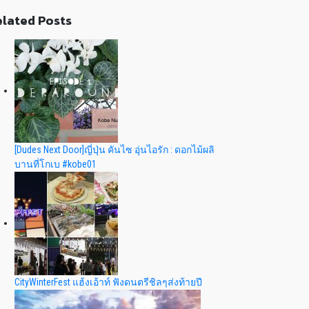
lated Posts
[Dudes Next Door]ญี่ปุ่น คันไซ อุ่นไอรัก : ดอกไม้ผลิ
บานที่โกเบ #kobe01
CityWinterFest แฮ้งเอ้าท์ ฟังดนตรีชิลๆส่งท้ายปี