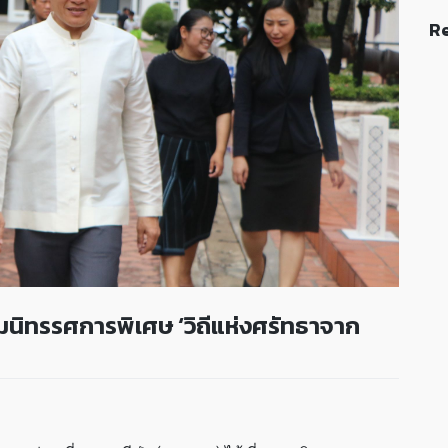
Re
ชมนิทรรศการพิเศษ ‘วิถีแห่งศรัทธาจาก