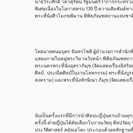
นายวีระศักดิ์ โควสุรัตน์ รัฐมนตรีว่าการกระทรว
พิเศษเนื่องในโอกาสครบ 130 ปี ความสัมพันธ์ทางกา
พระที่นั่งศิวโมกขพิมาน พิพิธภัณฑสถานแห่งชา
โดยนายพนมบุตร จันทรโชติ ผู้อำนวยการสำนักพ
แสดงภายในหมู่พระวิมานวังหน้า พิพิธภัณฑสถาน
พระนครพระที่นั่งอุตราภิมุข (จัดแสดงเรื่องอิสริย
ศิลป์ : ประณีตศิลป์ในงานโลหกรรม) พระที่นั่งบูร
สงคราม) และพระที่นั่งทักษิณา ภิมุข (จัดแสดง
นับเป็นครั้งแรกที่มีการนำศิลปะญี่ปุ่นครบถ้
ครั้งนี้ ฝ่ายญี่ปุ่นได้คัดเลือกโบราณวัตถุ ศิลปวัต
ประวัติศาสตร์ สมัยเอโดะ ประกอบด้วยหลักฐาน