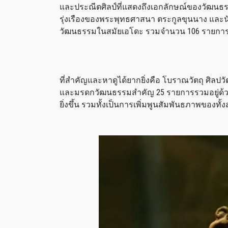
และประณีตศิลป์ที่แสดงถึงเอกลักษณ์ของวัฒนธรรมญ
รุ่งเรืองของพระพุทธศาสนา ตระกูลขุนนาง แล
วัฒนธรรมในสมัยเอโดะ รวมจำนวน 106 รายการ (
ที่สำคัญและหาดูได้ยากยิ่งคือ โบราณวัตถุ ศิลปว
และมรดกวัฒนธรรมสำคัญ 25 รายการรวมอยู่ด้วย 
ยิ่งขึ้น รวมทั้งเป็นการเพิ่มพูนสัมพันธภาพของทั้