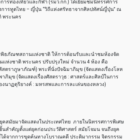
งการท่องเที่ยวและกีฬา (รมว.กก.) ได้เยี่ยมชมนิทรรศการ
รทูตไทย – ญี่ปุ่น “วิถีแห่งศรัทธาจากศิลปทัศน์ญี่ปุ่น” ณ
ติ พระนคร
ิพิธภัณฑสถานแห่งชาติ ให้การต้อนรับและนำชมห้องจัด
แห่งชาติ พระนคร ปรับปรุงใหม่ จำนวน 4 ห้อง คือ
พัสตราภูษาภัณฑ์) พระที่นั่งปัจฉิมาภิมุข (จัดแสดงเรื่องโลห
พาภิมุข (จัดแสดงเรื่องศัสตราวุธ : ศาสตร์และศิลป์ในการ
เรื่องนาฏดุริยางค์ : มหรสพและการละเล่นของหลวง)
วนทุกยุคสมัยมาจัดแสดงในประเทศไทย ภายในนิทรรศการพิเศษ
ถุ ชิ้นสำคัญตั้งแต่ยุคก่อนประวัติศาสตร์ สมัยโจมน จนถึงยุค
ที่ได้จากการขุดค้นทางโบราณคดี ประติมากรรม จิตรกรรม