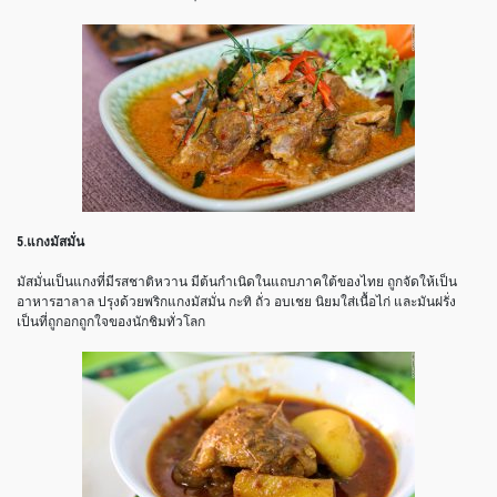
5.แกงมัสมั่น
มัสมั่นเป็นแกงที่มีรสชาติหวาน มีต้นกำเนิดในแถบภาคใต้ของไทย ถูกจัดให้เป็น
อาหารฮาลาล ปรุงด้วยพริกแกงมัสมั่น กะทิ ถั่ว อบเชย นิยมใส่เนื้อไก่ และมันฝรั่ง
เป็นที่ถูกอกถูกใจของนักชิมทั่วโลก