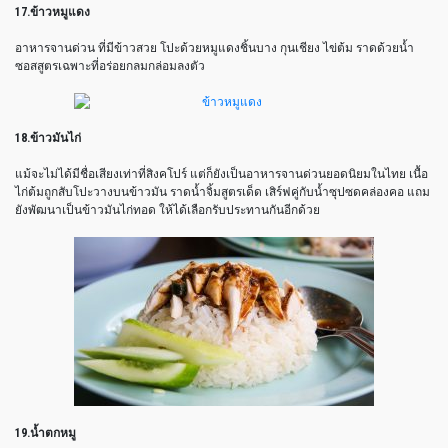
17.ข้าวหมูแดง
อาหารจานด่วน ที่มีข้าวสวย โปะด้วยหมูแดงชิ้นบาง กุนเชียง ไข่ต้ม ราดด้วยน้ำ
ซอสสูตรเฉพาะที่อร่อยกลมกล่อมลงตัว
18.ข้าวมันไก่
แม้จะไม่ได้มีชื่อเสียงเท่าที่สิงคโปร์ แต่ก็ยังเป็นอาหารจานด่วนยอดนิยมในไทย เนื้อ
ไก่ต้มถูกสับโปะวางบนข้าวมัน ราดน้ำจิ้มสูตรเด็ด เสิร์ฟคู่กับน้ำซุปซดคล่องคอ แถม
ยังพัฒนาเป็นข้าวมันไก่ทอด ให้ได้เลือกรับประทานกันอีกด้วย
19.น้ำตกหมู