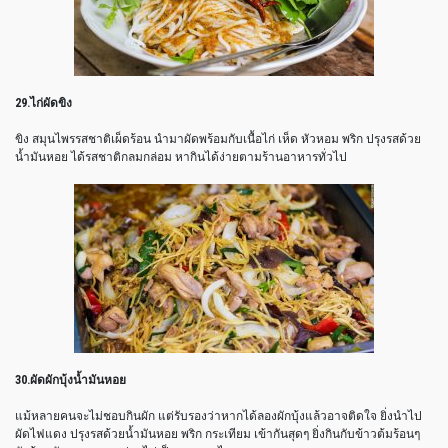
29.ไก่ผัดขิง
ขิง สมุนไพรรสชาติเผ็ดร้อน นำมาผัดพร้อมกับเนื้อไก่ เห็ด หัวหอม พริก ปรุงรสด้วย
น้ำมันหอย ได้รสชาติกลมกล่อม หากินได้ง่ายตามร้านอาหารทั่วไป
30.ผัดผักบุ้งน้ำมันหอย
แม้หลายคนจะไม่ชอบกินผัก แต่รับรองว่าหากได้ลองผักบุ้งแล้วอาจติดใจ ยิ่งนำไป
ผัดไฟแดง ปรุงรสด้วยน้ำมันหอย พริก กระเทียม เข้ากันสุดๆ ยิ่งกินกับข้าวต้มร้อนๆ