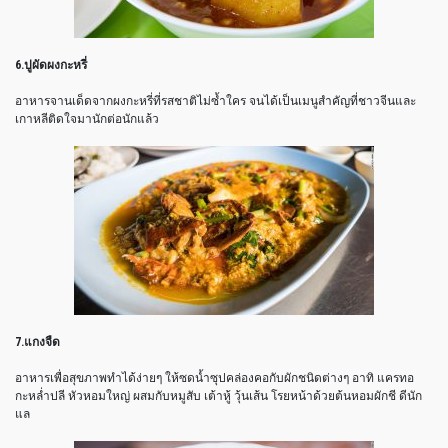
6.ปูผัดผงกะหรี่
อาหารจานเด็ดจากผงกะหรี่ที่รสชาติไม่ซ้ำใคร จนได้เป็นเมนูสำคัญที่ชาวจีนและ
เกาหลีติดใจมานักต่อนักแล้ว
7.แกงจืด
อาหารเพื่อสุขภาพทำได้ง่ายๆ ให้ซดน้ำซุปคล่องคอกับผักชนิดต่างๆ อาทิ แครทอ
กะหล่ำปลี หัวหอมใหญ่ ผสมกับหมูสับ เต้าหู้ วุ้นเส้น โรยหน้าด้วยต้นหอมผักชี ดีนัก
แล