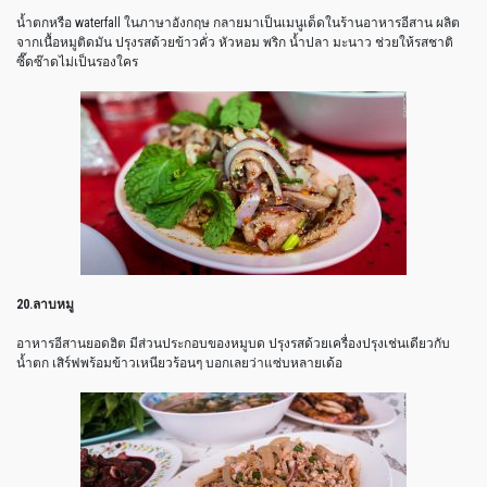
น้ำตกหรือ waterfall ในภาษาอังกฤษ กลายมาเป็นเมนูเด็ดในร้านอาหารอีสาน ผลิต
จากเนื้อหมูติดมัน ปรุงรสด้วยข้าวคั่ว หัวหอม พริก น้ำปลา มะนาว ช่วยให้รสชาติ
ซี๊ดซ๊าดไม่เป็นรองใคร
20.ลาบหมู
อาหารอีสานยอดฮิต มีส่วนประกอบของหมูบด ปรุงรสด้วยเครื่องปรุงเช่นเดียวกับ
น้ำตก เสิร์ฟพร้อมข้าวเหนียวร้อนๆ บอกเลยว่าแซ่บหลายเด้อ