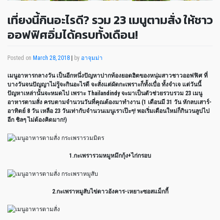
เที่ยงนี้กินอะไรดี? รวม 23 เมนูตามสั่ง ให้ชาว
ออฟฟิศอิ่มได้ครบทั้งเดือน!
Posted on
March 28, 2018
|
by
อาจุมม่า
เมนูอาหารกลางวัน เป็นอีกหนึ่งปัญหาปากท้องยอดฮิตของหนุ่มสาวชาวออฟฟิศ ที่
บางวันจนปัญญาไม่รู้จะกินอะไรดี จะสั่งแต่ผัดกะเพราะก็ทั้งเบื่อ ทั้งจำเจ แต่วันนี้
ปัญหาเหล่านั้นจะหมดไป เพราะ Thailandindy จะมาเป็นตัวช่วยรวบรวม 23 เมนู
อาหารตามสั่ง ครบตามจำนวนวันที่คุณต้องมาทำงาน (1 เดือนมี 31 วัน หักลบเสาร์-
อาทิตย์ 8 วัน เหลือ 23 วันเท่ากับจำนวนเมนูเราเป๊ะๆ! พอเริ่มเดือนใหม่ก็กินวนลูปไป
อีก ชิลๆ ไม่ต้องคิดมาก!)
1.กะเพรารวมหมูหมึกกุ้ง+ไก่กรอบ
2.กะเพราหมูสับไข่ดาวอังคาร-เหยาะซอสแม็กกี้