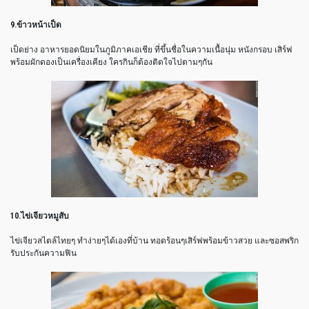
9.ข้าวหน้าเป็ด
เป็ดย่าง อาหารยอดนิยมในภูมิภาคเอเชีย ที่ขึ้นชื่อในความเนื้อนุ่ม หนังกรอบ เสิร์ฟ
พร้อมผักดองเป็นเครื่องเคียง ใครกินก็ต้องติดใจไปตามๆกัน
10.ไข่เจียวหมูสับ
ไข่เจียวสไตล์ไทยๆ ทำง่ายๆได้เองที่บ้าน ทอดร้อนๆเสิร์ฟพร้อมข้าวสวย และซอสพริก
รับประกันความฟิน