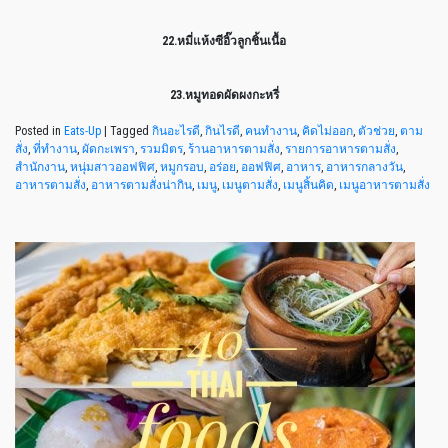
22.หมี่แห้งซีอิ๊วลูกชิ้นเนื้อ
23.หมูทอดผัดผงกะหรี่
Posted in
Eats-Up
|
Tagged
กินอะไรดี
,
กินไรดี
,
คนทำงาน
,
คิดไม่ออก
,
ตัวช่วย
,
ตาม
สั่ง
,
ที่ทำงาน
,
ผัดกะเพรา
,
รวมมิตร
,
ร้านอาหารตามสั่ง
,
รายการอาหารตามสั่ง
,
สำนักงาน
,
หนุ่มสาวออฟฟิศ
,
หมูกรอบ
,
อร่อย
,
ออฟฟิศ
,
อาหาร
,
อาหารกลางวัน
,
อาหารตามสั่ง
,
อาหารตามสั่งน่ากิน
,
เมนู
,
เมนูตามสั่ง
,
เมนูสิ้นคิด
,
เมนูอาหารตามสั่ง