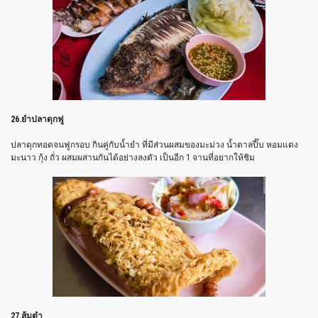
26.ยำปลาดุกฟู
ปลาดุกทอดจนฟูกรอบ กินคู่กับน้ำยำ ที่มีส่วนผสมของมะม่วง น้ำตาลปี๊บ หอมแดง
มะนาว กุ้ง ถั่ว ผสมผสานกันได้อย่างลงตัว เป็นอีก 1 จานที่อยากให้ชิม
27.ส้มตำ