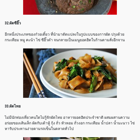
32.ผัดซีอิ๊ว
อีกหนึ่งประเภทของก๋วยเตี๋ยว ที่นำมาดัดแปลงในรูปแบบของการผัด ปรุงด้วย
กระเทียม หมู คะน้า ไข่ ซีอิ๊วดำ จนกลายเป็นเมนูยอดฮิตในร้านตามสั่งอีกจาน
33.ผัดไทย
ไม่มีนักท่องเที่ยวคนใดไม่รู้จักผัดไทย อาหารยอดฮิตประจำชาติ ผสมผสานความ
อร่อยของเส้นเล็ก ผัดกับเต้าหู้ กุ้ง ถั่ว หัวหอม ถั่วงอก กระเทียม น้ำปลา น้ำมะนาว ไข่
หารับประทานง่ายตามรถเข็นในตลาดทั่วไป