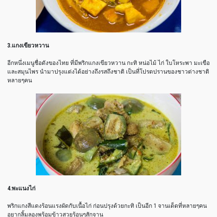
3.แกงเขียวหวาน
อีกหนึ่งเมนูชื่อดังของไทย ที่มีพริกแกงเขียวหวาน กะทิ หน่อไม้ ไก่ ใบโหระพา มะเขือ
และสมุนไพร นำมาปรุงแต่งได้อย่างถึงรสถึงชาติ เป็นที่โปรดปรานของชาวต่างชาติ
หลายๆคน
4.พะแนงไก่
พริกแกงสีแดงร้อนแรงผัดกับเนื้อไก่ ก่อนปรุงด้วยกะทิ เป็นอีก 1 จานเด็ดที่หลายๆคน
อยากลิ้มลองพร้อมข้าวสวยร้อนๆสักจาน