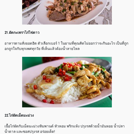
21.ผัดกะเพราไก่ไข่ดาว
อาหารตามสั่งยอดฮิต ตัวเลือกเบอร์ 1 ในยามที่คุณคิดไม่ออกว่าจะกินอะไร เป็นที่ถูก
อกถูกใจกับทุกเพศทุกวัย ที่เห็นแล้วต้องน้ำลายไหล
22.ไก่ผัดเม็ดมะม่วง
เนื้อไก่ผัดกับเม็ดมะม่วงหิมพานต์ หัวหอม พริกแห้ง ปรุงรสด้วยน้ำมันหอย น้ำปลา
น้ำตาล และซอสปรุงรส อร่อยเด็ด!