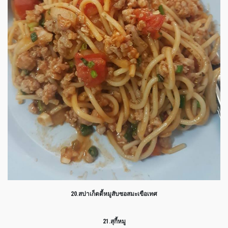
20.สปาเก็ตตี้หมูสับซอสมะเขือเทศ
21.สุกี้หมู