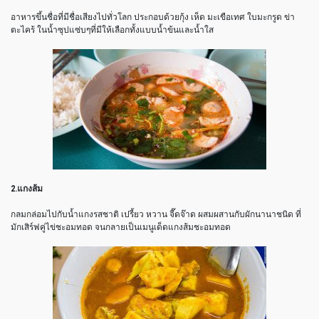
อาหารขึ้นชื่อที่มีชื่อเสียงไปทั่วโลก ประกอบด้วยกุ้ง เห็ด มะเขือเทศ ใบมะกรูด ข่า
ตะไคร้ ในน้ำซุปแซ่บๆที่มีให้เลือกทั้งแบบน้ำข้นและน้ำใส
2.แกงส้ม
กลมกล่อมไปกับน้ำแกงรสชาติ เปรี้ยว หวาน จี๊ดจ๊าด ผสมผสานกับผักนานาชนิด ที่
มักเสิร์ฟคู่ไข่ชะอมทอด จนกลายเป็นเมนูเด็ดแกงส้มชะอมทอด