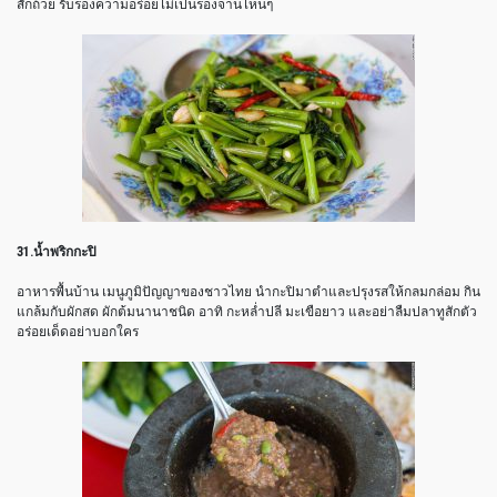
สักถ้วย รับรองความอร่อยไม่เป็นรองจานไหนๆ
31.น้ำพริกกะปิ
อาหารพื้นบ้าน เมนูภูมิปัญญาของชาวไทย นำกะปิมาตำและปรุงรสให้กลมกล่อม กิน
แกล้มกับผักสด ผักต้มนานาชนิด อาทิ กะหล่ำปลี มะเขือยาว และอย่าลืมปลาทูสักตัว
อร่อยเด็ดอย่าบอกใคร