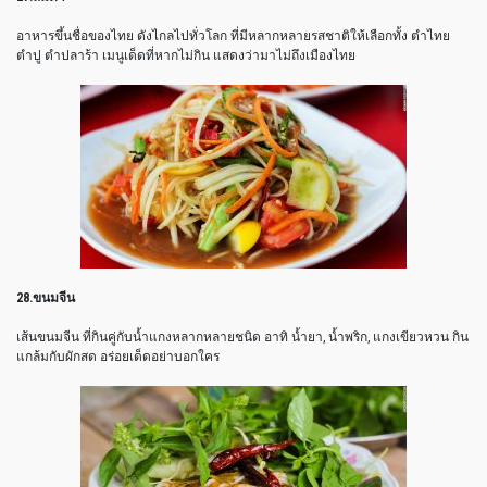
อาหารขึ้นชื่อของไทย ดังไกลไปทั่วโลก ที่มีหลากหลายรสชาติให้เลือกทั้ง ตำไทย
ตำปู ตำปลาร้า เมนูเด็ดที่หากไม่กิน แสดงว่ามาไม่ถึงเมืองไทย
28.ขนมจีน
เส้นขนมจีน ที่กินคู่กับน้ำแกงหลากหลายชนิด อาทิ น้ำยา, น้ำพริก, แกงเขียวหวน กิน
แกล้มกับผักสด อร่อยเด็ดอย่าบอกใคร