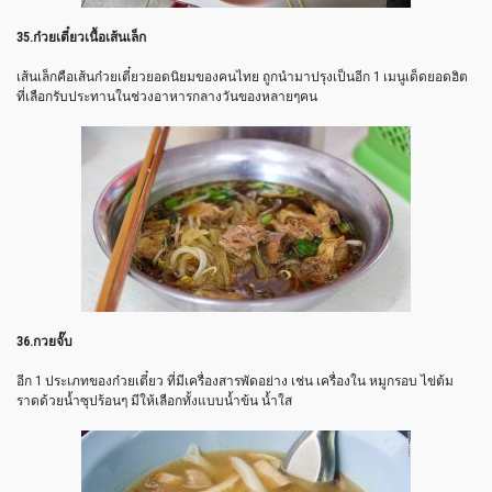
35.ก๋วยเตี๋ยวเนื้อเส้นเล็ก
เส้นเล็กคือเส้นก๋วยเตี๋ยวยอดนิยมของคนไทย ถูกนำมาปรุงเป็นอีก 1 เมนูเด็ดยอดฮิต
ที่เลือกรับประทานในช่วงอาหารกลางวันของหลายๆคน
36.กวยจั๊บ
อีก 1 ประเภทของก๋วยเตี๋ยว ที่มีเครื่องสารพัดอย่าง เช่น เครื่องใน หมูกรอบ ไข่ต้ม
ราดด้วยน้ำซุปร้อนๆ มีให้เลือกทั้งแบบน้ำข้น น้ำใส