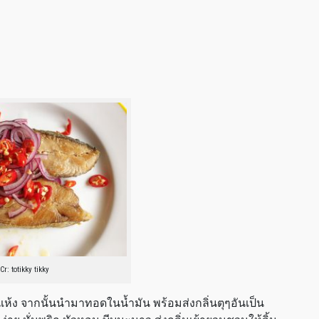
Cr: totikky tikky
้ง จากนั้นนำมาทอดในน้ำมัน พร้อมส่งกลิ่นตุๆอันเป็น