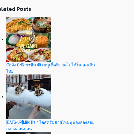
lated Posts
สื่อดัง CNN พาชิม 40 เมนูเด็ดที่ขาดไม่ได้ในแผ่นดิน
ไทย!
[EATS-UP]Milk Train ไอศครีมสายไหมฟูฟ่องล่องลอย
กลางลอนดอน