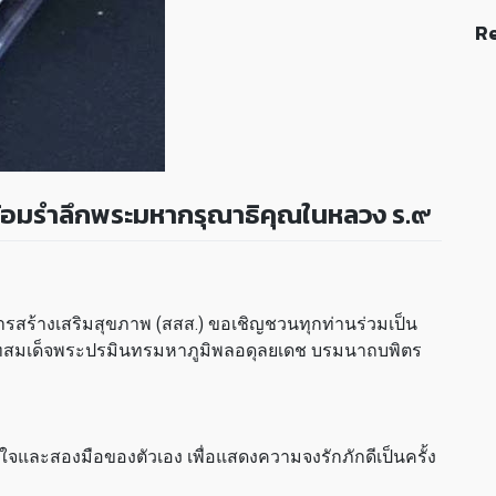
Re
น้อมรำลึกพระมหากรุณาธิคุณในหลวง ร.๙
การสร้างเสริมสุขภาพ (สสส.) ขอเชิญชวนทุกท่านร่วมเป็น
บาทสมเด็จพระปรมินทรมหาภูมิพลอดุลยเดช บรมนาถบพิตร
จและสองมือของตัวเอง เพื่อแสดงความจงรักภักดีเป็นครั้ง