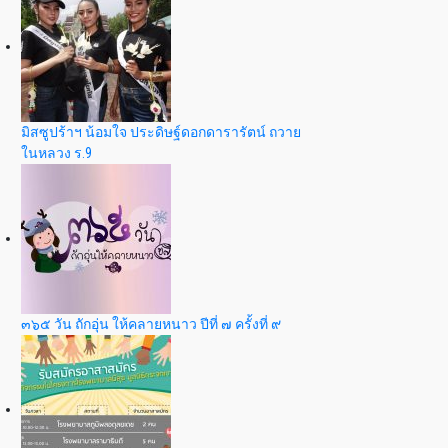
มิสซูปร้าฯ น้อมใจ ประดิษฐ์ดอกดารารัตน์ ถวาย
ในหลวง ร.9
๓๖๕ วัน ถักอุ่น ให้คลายหนาว ปีที่ ๗ ครั้งที่ ๙