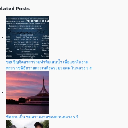
lated Posts
ขอเชิญจิตอาสาร่วมทำพิมเสนน้ำ เพื่อแจกในงาน
พระราชพิธีถวายพระเพลิงพระบรมศพ ในหลวง ร.๙
ชิลยามเย็น ชมความงามของสวนหลวง ร.9