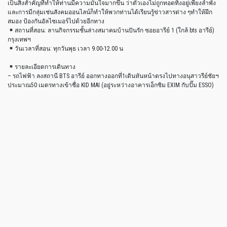
เป็นสิ่งสำคัญที่ทำให้ท่านมีความมั่นใจมากขึ้น ว่าตัวเองไม่ถูกทอดทิ้งอยู่เพียงลำพัง
และการมีกลุ่มเช่นสังคมออนไลน์ก็ทำให้พวกท่านได้เรียนร
ู้ข่าวสารต่าง ๆทำให้ฝึก
สมอง ป้องกันอัลไซเมอร์ไปด้วยอีกทาง
สถานที่สอน: ลานกิจกรรมชั้นล่างสมาคมบ้านปันรัก ซอยอารีย์ 1 (ใกล้ bts อารีย์)
กรุงเทพฯ
วันเวลาที่สอน: ทุกวันพุธ เวลา 9.00-12.00 น
รายละเอียดการเดินทาง
– รถไฟฟ้า ลงสถานี BTS อารีย์ ออกทางออกที่1เดินหันหน้าตรงไปทางอนุสาวรีย์ชัยฯ
ประมาณ50 เมตรทางเข้าชื่อ KID MAI (อยู่ระหว่างอาคารเอ็กซิม EXIM กับปั๊ม ESSO)