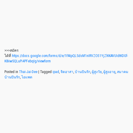
>>>สมัคร
ได้ที่
https://docs.google.com/forms/d/e/1FAIpQLSdsM1nIRVZO51YjZlKKAVUIdtKDGf-
K8iiwSQLuPi4PFebqIg/viewform
Posted in
Thai-Jai-Dee
|
Tagged
ipad
,
จิตอาสา
,
บ้านปันรัก
,
ผู้สูงวัย
,
ผู้สูงอายุ
,
สมาคม
บ้านปันรัก
,
ไอแพด