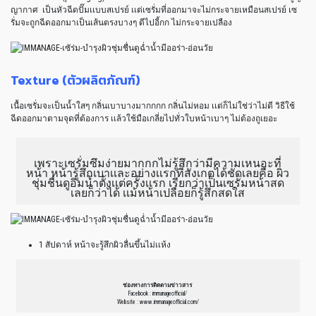
ญากาศ เป็นหัวฉีดปั๊มเเบบสเปรย์ เเต่เซรั่มที่ออกมาจะไม่กระจายเหมือนสเปรย์ เซ
รั่มจะถูกฉีดออกมาเป็นเส้นตรงบางๆ ดีไปอี้กก ไม่กระจายเปลือง
Texture (ตัวผลิตภัณฑ์)
เนื้อเซรั่มจะเป็นน้ำใสๆ กลิ่นเบาบางมากกกก กลิ่นไม่หอม เเต่ก็ไม่ใช่ว่าไม่ดี วิธีใช้
ฉีดออกมาตามจุดที่ต้องการ เเล้วใช้มือเกลี่ยไปทั่วใบหน้าเบาๆ ไม่ต้องถูเยอะ
เพราะเซรั่มซึมง่ายมากกกไม่รู้สึกว่ามีความเหนอะที่
หน้า หน้ารู้สึกเบาเเละอย่างเเรกที่สังเกตได้ชัดเลยคือ ผิว
ชุ่มชื่นดูอิ่มน้ำตั้งเเต่ครั้งเเรก เรียกว่าเป็นเซรั่มหน้าสด
เลยก็ว่าได้ เเม้หน้าเปลือยก็รู้สึกสดใส
1 สัปดาห์ หน้าจะรู้สึกผิวลื่นขึ้นไม่เเห้ง
ช่องทางการติดตามข่าวสาร
Facebook : immanageofficial/
Website : www.immanageofficial.com/