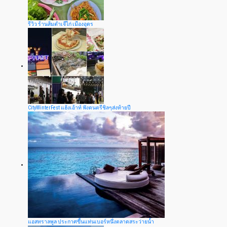
รีวิว ร้านส้มตำเจ๊ไก่ เมืองอุดร
CityWinterFest แฮ้งเอ้าท์ ฟังดนตรีชิลๆส่งท้ายปี
แอสทราลพูล ประกาศขึ้นแท่นเบอร์หนึ่งตลาดสระว่ายน้ำ