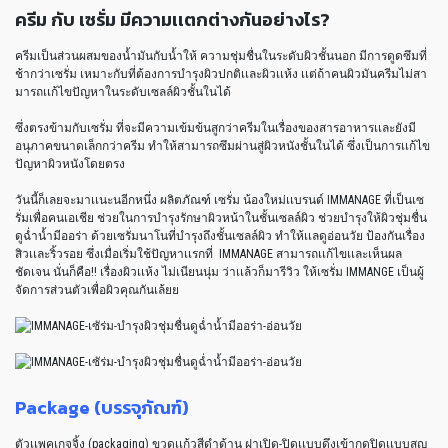
ครีม กับ เซรั่ม มีความเเตกต่างกันอย่างไร?
ครีมเป็นส่วนผสมของน้ำมันกับน้ำให้ ความชุ่มชื่นในระดับผิวชั้นนอก มีการดูดซึมที่
ช้ากว่าเซรั่ม เหมาะกับที่ต้องการบำรุงผิวปกติเเละผิวเเห้ง เเต่ถ้าคนผิวมันครีมไม่สา
มารถเเก้ไขปัญหาในระดับเซลล์ผิวชั้นในได้
ซึ่งตรงข้ามกับเซรั่ม ที่จะมีความเข้มข้นสูกว่าครีมในเรื่องของสารอาหารเเละยังมี
อนุภาคขนาดเล็กกว่าครีม ทำให้สามารถซึมผ่านสู่ผิวหนังชั้นในได้ ซึ่งเป็นการเเก้ไข
ปัญหาผิวหนังโดยตรง
วันนี้ก็เลยจะมาเเนะนอีกหนึ่ง ผลิตภัณฑ์ เซรั่ม น้องใหม่เเบรนด์ IMMANAGE ที่เป็นเซ
รั่มเพื่อคนเอเชีย ช่วยในการบำรุงรักษาผิวหน้าในชั้นเซลล์ผิว ช่วยบำรุงให้ผิวชุ่มชื่น
ดูฉ่ำน้ำมีออร่า ด้วยเซรั่มนาโนที่บำรุงถึงชั้นเซลล์ผิว ทำให้เเลดูอ่อนวัย ป้องกันเรื่อง
สิวเเละริ้วรอย ซึ่งเมื่อเริ่มใช้ปัญหาเเรกที่ IMMANAGE สามารถเเก้ไขเเละเห็นผล
ชัดเจน นั่นก็คือ!! เรื่องผิวเเห้ง ไม่เนียนนุ่ม ว่าเเล้วก็มารีวิว ให้เซรั่ม IMMANGE เป็นผู้
จัดการส่วนตัวเพื่อผิวคุณกันเล้ยย
Package (บรรจุภัณฑ์)
ตัวเเพคเกจจิ้ง (packaging) ขวดเเก้วสีดำด้าน ฝาเปิด-ปิดเเบบดึงเข้ากดปิดเเบบสูญ