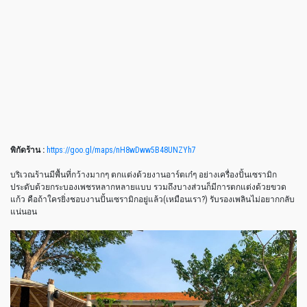
พิกัดร้าน :
https://goo.gl/maps/nH8wDww5B48UNZYh7
บริเวณร้านมีพื้นที่กว้างมากๆ ตกแต่งด้วยงานอาร์ตเก๋ๆ อย่างเครื่องปั้นเซรามิก
ประดับด้วยกระบองเพชรหลากหลายแบบ รวมถึงบางส่วนก็มีการตกแต่งด้วยขวด
แก้ว คือถ้าใครยิ่งชอบงานปั้นเซรามิกอยู่แล้ว(เหมือนเรา
?
) รับรองเพลินไม่อยากกลับ
แน่นอน