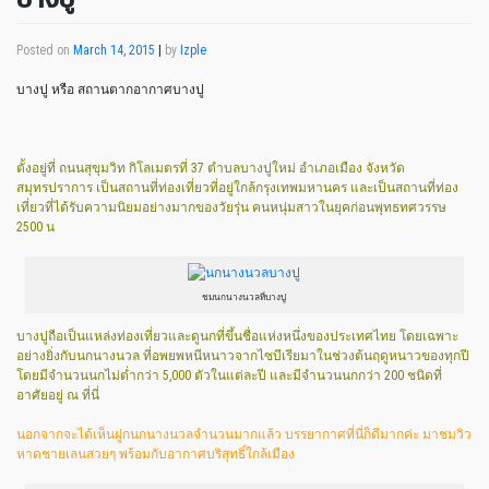
Posted on
March 14, 2015
|
by
Izple
บางปู หรือ สถานตากอากาศบางปู
ตั้งอยู่ที่ ถนนสุขุมวิท กิโลเมตรที่ 37 ตำบลบางปูใหม่ อำเภอเมือง จังหวัด
สมุทรปราการ เป็นสถานที่ท่องเที่ยวที่อยู่ใกล้กรุงเทพมหานคร และเป็นสถานที่ท่อง
เที่ยวที่ได้รับความนิยมอย่างมากของวัยรุ่น คนหนุ่มสาวในยุคก่อนพุทธทศวรรษ
2500 น
ชมนกนางนวลที่บางปู
บางปูถือเป็นแหล่งท่องเที่ยวและดูนกที่ขึ้นชื่อแห่งหนึ่งของประเทศไทย โดยเฉพาะ
อย่างยิ่งกับนกนางนวล ที่อพยพหนีหนาวจากไซบีเรียมาในช่วงต้นฤดูหนาวของทุกปี
โดยมีจำนวนนกไม่ต่ำกว่า 5,000 ตัวในแต่ละปี และมีจำนวนนกกว่า 200 ชนิดที่
อาศัยอยู่ ณ ที่นี่
นอกจากจะได้เห็นฝูกนกนางนวลจำนวนมากแล้ว บรรยากาศที่นี่ก็ดีมากค่ะ มาชมวิว
หาดชายเลนสวยๆ พร้อมกับอากาศบริสุทธิ์ใกล้เมือง