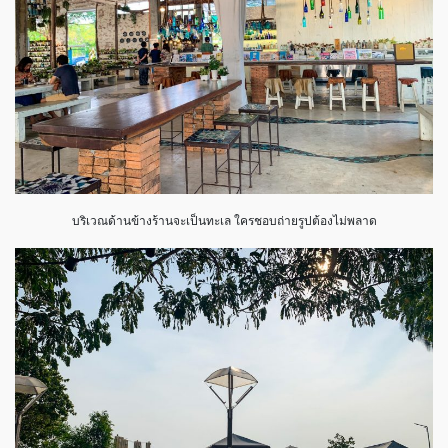
บริเวณด้านข้างร้านจะเป็นทะเล ใครชอบถ่ายรูปต้องไม่พลาด