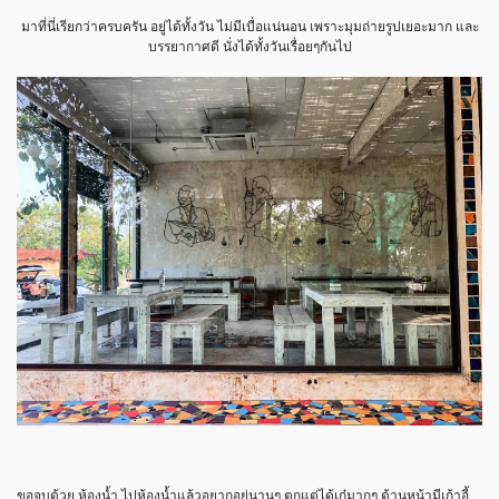
มาที่นี่เรียกว่าครบครัน อยู่ได้ทั้งวัน ไม่มีเบื่อแน่นอน เพราะมุมถ่ายรูปเยอะมาก และ
บรรยากาศดี นั่งได้ทั้งวันเรื่อยๆกันไป
ขอจบด้วย ห้องน้ำ ไปห้องน้ำแล้วอยากอยู่นานๆ ตกแต่ได้เก๋มากๆ ด้านหน้ามีเก้าอี้