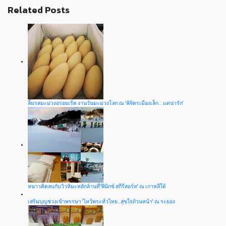
Related Posts
ลิ้มรสมะม่วงอร่อยเริ่ด งานวันมะม่วงโลก ณ 'พิจิตรเมืองเล็ก...แต่น่ารัก'
หนาวติดลบกับวิวหิมะหลักล้านที่'ฟีนิกซ์ สกีรีสอร์ท' ณ เกาหลีใต้
เสริมบุญช่วงเข้าพรรษา 'ไหว้พระทั่วไทย…สุขใจถ้วนหน้า' ณ ระยอง