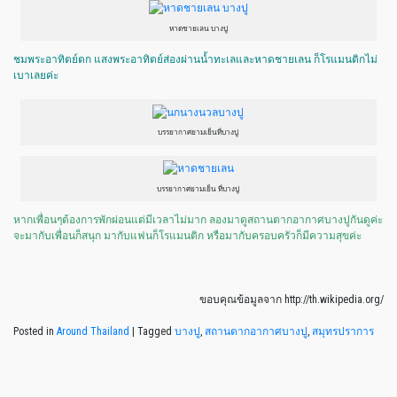
หาดชายเลน บางปู
ชมพระอาทิตย์ตก แสงพระอาทิตย์ส่องผ่านน้ำทะเลและหาดชายเลน ก็โรแมนติกไม่
เบาเลยค่ะ
บรรยากาศยามเย็นที่บางปู
บรรยากาศยามเย็น ที่บางปู
หากเพื่อนๆต้องการพักผ่อนแต่มีเวลาไม่มาก ลองมาดูสถานตากอากาศบางปูกันดูค่ะ
จะมากับเพื่อนก็สนุก มากับแฟนก็โรแมนติก หรือมากับครอบครัวก็มีความสุขค่ะ
ขอบคุณข้อมูลจาก http://th.wikipedia.org/
Posted in
Around Thailand
|
Tagged
บางปู
,
สถานตากอากาศบางปู
,
สมุทรปราการ