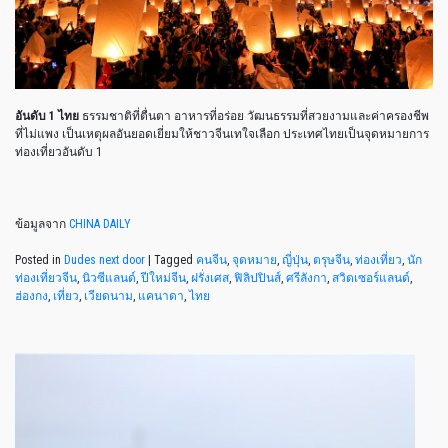
อันดับ 1 ไทย
ธรรมชาติที่ตื่นตา อาหารที่อร่อย วัฒนธรรมที่สวยงามและค่าครองชีพ
ที่ไม่แพง เป็นเหตุผลอันยอดเยี่ยมให้ชาวจีนเทใจเลือก ประเทศไทยเป็นจุดหมายการ
ท่องเที่ยวอันดับ 1
ข้อมูลจาก
CHINA DAILY
Posted in
Dudes next door
|
Tagged
คนจีน
,
จุดหมาย
,
ญี่ปุ่น
,
ตรุษจีน
,
ท่องเที่ยว
,
นัก
ท่องเที่ยวจีน
,
นิวซีแลนด์
,
ปีใหม่จีน
,
ฝรั่งเศส
,
ฟิลิปปินส์
,
ศรีลังกา
,
สวิตเซอร์แลนด์
,
ฮ่องกง
,
เที่ยว
,
เวียดนาม
,
แคนาดา
,
ไทย