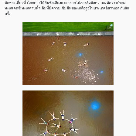
นักท่องเที่ยวทั่วโลกต่างได้ยินชื่อเสียงและอยากไปลองสัมผัสความมหัศจรรย์ของ
ทะเลเดดซี ทะเลสาบน้ำเค็มที่มีความเข้มข้นของเกลือสูงในประเทศอิสราเอล กันสัก
ครั้ง