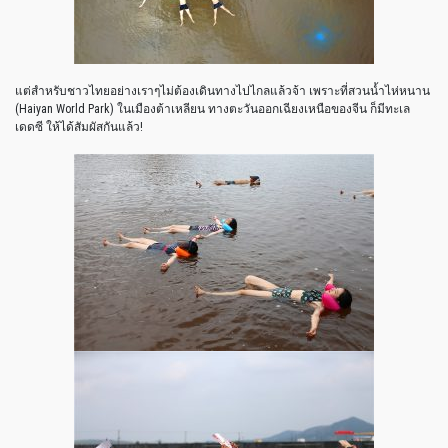
แต่สำหรับชาวไทยอย่างเราๆไม่ต้องเดินทางไปไกลแล้วจ้า เพราะที่สวนน้ำไห่หนาน
(Haiyan World Park) ในเมืองต้าเหลียน ทางตะวันออกเฉียงเหนือของจีน ก็มีทะเล
เดดซี ให้ได้สัมผัสกันแล้ว!