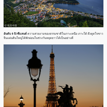
อันดับ 6 นิวซีแลนด์
ความสวยงามของธรรมชาติในเกาะเหนือ เกาะใต้ ดึงดูดใจชาว
จีนแผ่นดินใหญ่ได้พักผ่อนในช่วงวันหยุดยาวได้เป็นอย่างดี