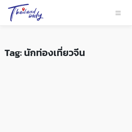
Tag:
นักท่องเที่ยวจีน