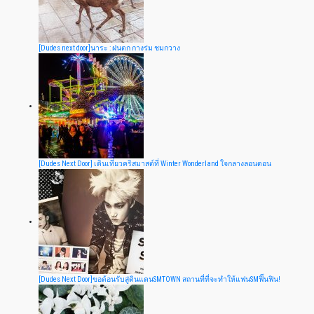
[Dudes next door]นาระ : ฝนตก กางร่ม ชมกวาง
[Dudes Next Door] เดินเที่ยวคริสมาสต์ที่ Winter Wonderland ใจกลางลอนดอน
[Dudes Next Door]ขอต้อนรับสู่ดินแดนSMTOWN สถานที่ที่จะทำให้แฟนSMฟิ๊นฟิน!