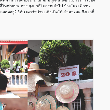
ืนมาหน้าวัดก็ยังไม่มี สักพักมีลุงคนนึงยืนโบก เราก็รับบึ่ง
ผา ที่ใหญ่พอสมควร ลุงแกก็โบกรถเข้าไป ข้างในจะมีลาน
ดอยู่2-3คัน เดาว่าน่าจะเพิ่งเปิดให้เข้ามาจอด ซึ่งเราก็