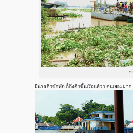
ขึ
ยืนรอคิวซักพัก ก็ถึงคิวขึ้นเรือแล้วว คนเยอะมาก