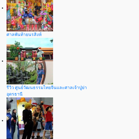
ศาลพันท้ายนรสิงห์
รีวิว ศูนย์วัฒนธรรมไทยจีนและศาลเจ้าปู่ย่า
อุดรธานี