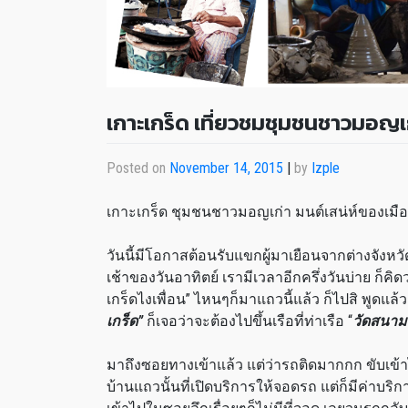
เกาะเกร็ด เที่ยวชมชุมชนชาวมอญเ
Posted on
November 14, 2015
|
by
Izple
เกาะเกร็ด ชุมชนชาวมอญเก่า มนต์เสน่ห์ของเมือ
วันนี้มีโอกาสต้อนรับแขกผู้มาเยือนจากต่างจังหว
เช้าของวันอาทิตย์ เรามีเวลาอีกครึ่งวันบ่าย ก็คิด
เกร็ดไงเพื่อน” ไหนๆก็มาแถวนี้แล้ว ก็ไปสิ พูดแล้
เกร็ด”
ก็เจอว่าจะต้องไปขึ้นเรือที่ท่าเรือ “
วัดสนาม
มาถึงซอยทางเข้าแล้ว แต่ว่ารถติดมากกก ขับเข้
บ้านแถวนั้นที่เปิดบริการให้จอดรถ แต่ก็มีค่าบริก