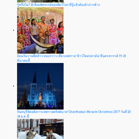
รู้หรือไม่? 23 สิ่งมหัศจรรย์ของสัตว์โลก ที่รู้แล้วต้องอ้าปากค้าง
ย้อนวันวานพี่คล้าว-ทองกวาว เที่ยวเทศกาล 'ข้าวใหม่ปลามัน' ที่นครสวรรค์ 19-23
มีนาคมนี้
จันทบุรีจัดอลังการเทศกาลคริสต์มาส 'Chanthaburi Miracle Christmas 2017' วันที่ 23-
24 ธ.ค.นี้