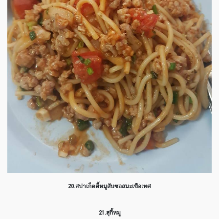
20.สปาเก็ตตี้หมูสับซอสมะเขือเทศ
21.สุกี้หมู