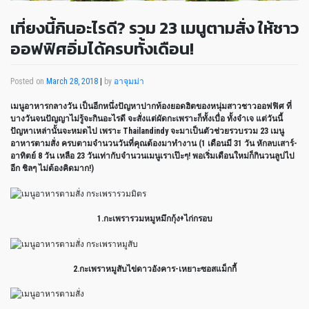
เที่ยงนี้กินอะไรดี? รวม 23 เมนูตามสั่ง ให้ชาว
ออฟฟิศอิ่มได้ครบทั้งเดือน!
Posted on
March 28, 2018
|
by
อาจุมม่า
เมนูอาหารกลางวัน เป็นอีกหนึ่งปัญหาปากท้องยอดฮิตของหนุ่มสาวชาวออฟฟิศ ที่
บางวันจนปัญญาไม่รู้จะกินอะไรดี จะสั่งแต่ผัดกะเพราะก็ทั้งเบื่อ ทั้งจำเจ แต่วันนี้
ปัญหาเหล่านั้นจะหมดไป เพราะ Thailandindy จะมาเป็นตัวช่วยรวบรวม 23 เมนู
อาหารตามสั่ง ครบตามจำนวนวันที่คุณต้องมาทำงาน (1 เดือนมี 31 วัน หักลบเสาร์-
อาทิตย์ 8 วัน เหลือ 23 วันเท่ากับจำนวนเมนูเราเป๊ะๆ! พอเริ่มเดือนใหม่ก็กินวนลูปไป
อีก ชิลๆ ไม่ต้องคิดมาก!)
1.กะเพรารวมหมูหมึกกุ้ง+ไก่กรอบ
2.กะเพราหมูสับไข่ดาวอังคาร-เหยาะซอสแม็กกี้