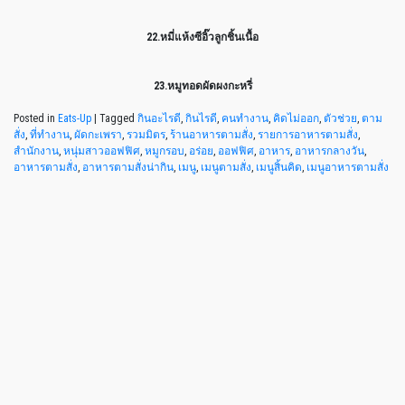
22.หมี่แห้งซีอิ๊วลูกชิ้นเนื้อ
23.หมูทอดผัดผงกะหรี่
Posted in
Eats-Up
|
Tagged
กินอะไรดี
,
กินไรดี
,
คนทำงาน
,
คิดไม่ออก
,
ตัวช่วย
,
ตาม
สั่ง
,
ที่ทำงาน
,
ผัดกะเพรา
,
รวมมิตร
,
ร้านอาหารตามสั่ง
,
รายการอาหารตามสั่ง
,
สำนักงาน
,
หนุ่มสาวออฟฟิศ
,
หมูกรอบ
,
อร่อย
,
ออฟฟิศ
,
อาหาร
,
อาหารกลางวัน
,
อาหารตามสั่ง
,
อาหารตามสั่งน่ากิน
,
เมนู
,
เมนูตามสั่ง
,
เมนูสิ้นคิด
,
เมนูอาหารตามสั่ง