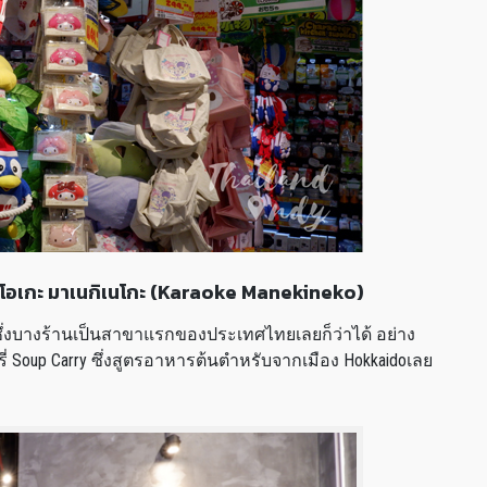
าราโอเกะ มาเนกิเนโกะ (Karaoke Manekineko)
น ซึ่งบางร้านเป็นสาขาแรกของประเทศไทยเลยก็ว่าได้ อย่าง
่ Soup Carry ซึ่งสูตรอาหารต้นตำหรับจากเมือง Hokkaidoเลย